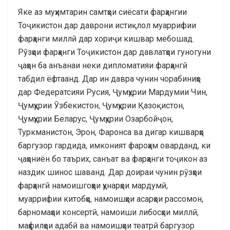
Яке аз муҳимтарин самтҳои сиёсати фарҳангии
Тоҷикистон дар даврони истиқлол муаррифии
фарҳанги миллӣ дар хориҷи кишвар мебошад.
Рӯзҳои фарҳанги Тоҷикистон дар давлатҳои гуногуни
ҷаҳон ба анъанаи неки дипломатияи фарҳангӣ
табдил ёфтаанд. Дар ин давра чунин чорабиниҳо
дар Федератсияи Русия, Ҷумҳурии Мардумии Чин,
Ҷумҳурии Ӯзбекистон, Ҷумҳурии Қазоқистон,
Ҷумҳурии Беларус, Ҷумҳурии Озарбойҷон,
Туркманистон, Эрон, Фаронса ва дигар кишварҳо
баргузор гардида, имконият фароҳам оварданд, ки
ҷаҳониён бо таърих, санъат ва фарҳанги тоҷикон аз
наздик шинос шаванд. Дар доираи чунин рӯзҳои
фарҳангӣ намоишгоҳҳои ҳунарҳои мардумӣ,
муаррифии китобҳо, намоишҳои асарҳои рассомон,
барномаҳои консертӣ, намоиши либосҳои миллӣ,
маҳфилҳои адабӣ ва намоишҳои театрӣ баргузор