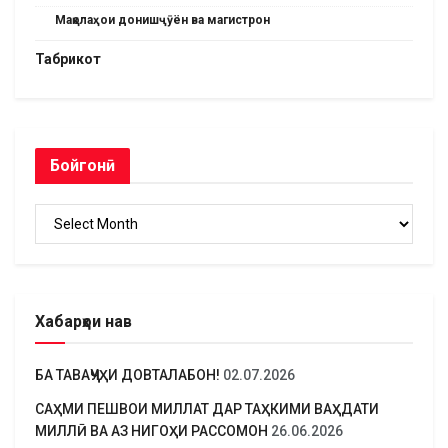
Мақолаҳои донишҷӯён ва магистрон
Табрикот
Бойгонӣ
Бойгонӣ
Хабарҳои нав
БА ТАВАҶҶУҲИ ДОВТАЛАБОН!
02.07.2026
САҲМИ ПЕШВОИ МИЛЛАТ ДАР ТАҲКИМИ ВАҲДАТИ
МИЛЛӢ ВА АЗ НИГОҲИ РАССОМОН
26.06.2026