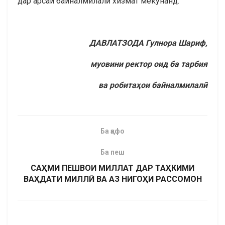
дар арсаи байналмилалӣ хизмат мекунанд.
ДАВЛАТЗОДА Гулнора Шариф,
муовини ректор оид ба тарбия
ва робитаҳои байналмилалӣ
Ба қафо
Ба пеш
САҲМИ ПЕШВОИ МИЛЛАТ ДАР ТАҲКИМИ
ВАҲДАТИ МИЛЛӢ ВА АЗ НИГОҲИ РАССОМОН