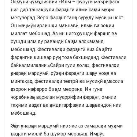
Озмуни ҷумҳуриявии «Илм – фурӯғи маърифат»
низ дар ташаккули фарҳанги илмӣ саҳми муҳим
мегузорад. Зеро фарҳанг танҳо суруду мусиқӣ нест.
Он маҷмӯи арзишҳои маънавӣ, илмӣ ва зеҳнии
миллат мебошад. Аз ин нигоҳ рушди фарҳанг ва
рушди илм ду раванди ба ҳам алоқаманд
мебошанд. Фестивалҳои фарҳангӣ низ ба ҳаёти
фарҳангии кишвар руҳи тоза бахшиданд. Фестивали
байналмилалии «Сайри гули лола», фестивалҳои
ҳунарҳои мардумӣ, рӯзҳои фарҳанги шаҳру ноҳия ва
минтақаҳо, фестивалҳои театрӣ ва мусиқӣ ҳамасола
ҳазорон нафарро ба ҳам меоранд. Ин гуна
чорабиниҳо василаи муаррифии фарҳанг, омили
таҳкими ваҳдат ва ҳамдигарфаҳмии шаҳрвандон низ
мебошанд.
Эҳёи ҳунарҳои мардумӣ низ яке аз самараҳои муҳими
ваҳдати миллӣ ба шумор меравад. Имрӯз