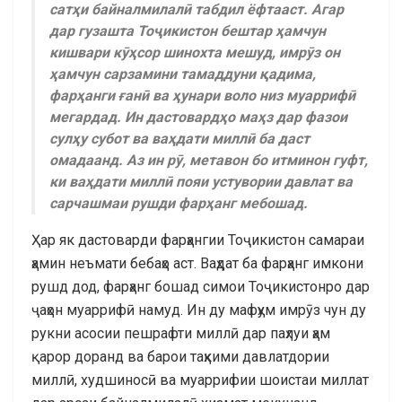
сатҳи байналмилалӣ табдил ёфтааст. Агар
дар гузашта Тоҷикистон бештар ҳамчун
кишвари кӯҳсор шинохта мешуд, имрӯз он
ҳамчун сарзамини тамаддуни қадима,
фарҳанги ғанӣ ва ҳунари воло низ муаррифӣ
мегардад. Ин дастовардҳо маҳз дар фазои
сулҳу субот ва ваҳдати миллӣ ба даст
омадаанд. Аз ин рӯ, метавон бо итминон гуфт,
ки ваҳдати миллӣ пояи устувории давлат ва
сарчашмаи рушди фарҳанг мебошад.
Ҳар як дастоварди фарҳангии Тоҷикистон самараи
ҳамин неъмати бебаҳо аст. Ваҳдат ба фарҳанг имкони
рушд дод, фарҳанг бошад симои Тоҷикистонро дар
ҷаҳон муаррифӣ намуд. Ин ду мафҳум имрӯз чун ду
рукни асосии пешрафти миллӣ дар паҳлуи ҳам
қарор доранд ва барои таҳкими давлатдории
миллӣ, худшиносӣ ва муаррифии шоистаи миллат