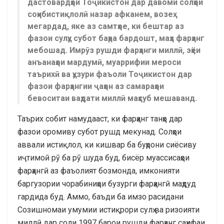
дастовардҳои Тоҷикистон дар давоми солҳои
соҳибистиқлолӣ назар афканем, возеҳ
мегардад, яке аз самтҳое, ки бештар аз
фазои сулҳу субот баҳра бардошт, маҳз фарҳанг
мебошад. Имрӯз рушди фарҳанги миллӣ, эҳёи
анъанаҳои мардумӣ, муаррифии мероси
таърихӣ ва ҳузури фаъоли Тоҷикистон дар
фазои фарҳангии ҷаҳон аз самараҳои
бевоситаи ваҳдати миллӣ маҳсуб мешаванд.
Таърих собит намудааст, ки фарҳанг танҳо дар
фазои оромиву субот рушд мекунад. Солҳои
аввали истиқлол, ки кишвар ба буҳрони сиёсиву
иҷтимоӣ рӯ ба рӯ шуда буд, бисёр муассисаҳои
фарҳангӣ аз фаъолият бозмонда, имконияти
баргузории чорабиниҳои бузурги фарҳангӣ маҳдуд
гардида буд. Аммо, баъди ба имзо расидани
Созишномаи умумии истиқрори сулҳ ва ризоияти
миллӣ дар соли 1997 барои рушди фарҳанг саҳифаи