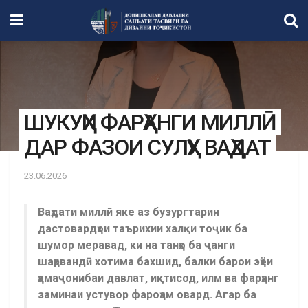
ШУКУҲИ ФАРҲАНГИ МИЛЛӢ
ДАР ФАЗОИ СУЛҲУ ВАҲДАТ
23.06.2026
Ваҳдати миллӣ яке аз бузургтарин
дастовардҳои таърихии халқи тоҷик ба
шумор меравад, ки на танҳо ба ҷанги
шаҳрвандӣ хотима бахшид, балки барои эҳёи
ҳамаҷонибаи давлат, иқтисод, илм ва фарҳанг
заминаи устувор фароҳам овард. Агар ба