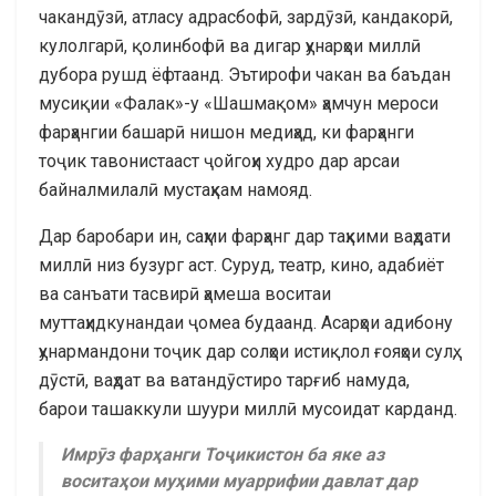
чакандӯзӣ, атласу адрасбофӣ, зардӯзӣ, кандакорӣ,
кулолгарӣ, қолинбофӣ ва дигар ҳунарҳои миллӣ
дубора рушд ёфтаанд. Эътирофи чакан ва баъдан
мусиқии «Фалак»-у «Шашмақом» ҳамчун мероси
фарҳангии башарӣ нишон медиҳад, ки фарҳанги
тоҷик тавонистааст ҷойгоҳи худро дар арсаи
байналмилалӣ мустаҳкам намояд.
Дар баробари ин, саҳми фарҳанг дар таҳкими ваҳдати
миллӣ низ бузург аст. Суруд, театр, кино, адабиёт
ва санъати тасвирӣ ҳамеша воситаи
муттаҳидкунандаи ҷомеа будаанд. Асарҳои адибону
ҳунармандони тоҷик дар солҳои истиқлол ғояҳои сулҳ,
дӯстӣ, ваҳдат ва ватандӯстиро тарғиб намуда,
барои ташаккули шуури миллӣ мусоидат карданд.
Имрӯз фарҳанги Тоҷикистон ба яке аз
воситаҳои муҳими муаррифии давлат дар