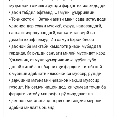
муҳимтарин омилҳои рушди фарҳанг ва истеъдодҳои
ҷавон табдил ёфтаанд. Озмуни ҷумҳуриявии
«Тоҷикистон – Ватани азизи ман» садҳо истеъдоди
ҷавонро дар соҳаҳои мусиқӣ, суруд, навозандагӣ,
санъати иҷрокунандагӣ, санъати тасвирӣ ва
дизайн кашф намуд. Ин озмун барои бисёр
ҷавонон ба мактаби камолоти ҳунарӣ мубаддал
гардида, ба рушди санъати миллӣ мусоидат кард.
Ҳамчунин, озмуни ҷумҳуриявии «Фурӯғи субҳи
доноӣ китоб аст» барои эҳёи фарҳанги китобхонӣ,
омӯзиши адабиёти классикӣ ва муосир, рушди
ҷаҳонбинии маънавии ҷавонон нақши муассир
гузошт. Ин озмун нишон дод, ки ҷомеаи тоҷик ба
фарҳанги китобу маърифат рӯ овардааст ва
ҷавонон метавонанд ворисони воқеии мероси
адабии миллат бошанд.