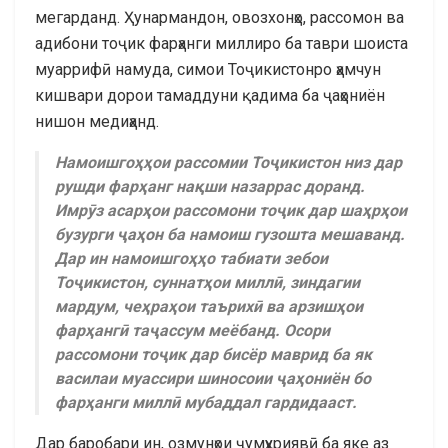
мегарданд. Ҳунармандон, овозхонҳо, рассомон ва
адибони тоҷик фарҳанги миллиро ба таври шоиста
муаррифӣ намуда, симои Тоҷикистонро ҳамчун
кишвари дорои тамаддуни қадима ба ҷаҳониён
нишон медиҳанд.
Намоишгоҳҳои рассомии Тоҷикистон низ дар
рушди фарҳанг нақши назаррас доранд.
Имрӯз асарҳои рассомони тоҷик дар шаҳрҳои
бузурги ҷаҳон ба намоиш гузошта мешаванд.
Дар ин намоишгоҳҳо табиати зебои
Тоҷикистон, суннатҳои миллӣ, зиндагии
мардум, чеҳраҳои таърихӣ ва арзишҳои
фарҳангӣ таҷассум меёбанд. Осори
рассомони тоҷик дар бисёр маврид ба як
василаи муассири шиносоии ҷаҳониён бо
фарҳанги миллӣ мубаддал гардидааст.
Дар баробари ин, озмунҳои ҷумҳуриявӣ ба яке аз