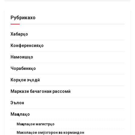
Рубрикахо
Хабарҳо
Конференсияҳо
Намоишҳо
Чорабиниҳо
Корҳои эҷодӣ
Маркази бачагонаи рассомӣ
Эълон
Мақолаҳо
Мақолаҳои магистрҳо
Маколаҳои омӯзгорон ва кормандон