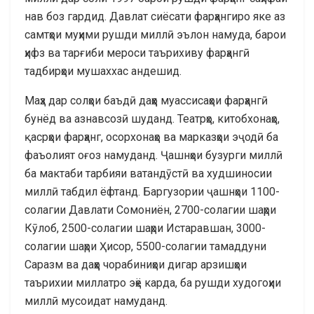
нав боз гардид. Давлат сиёсати фарҳангиро яке аз
самтҳои муҳими рушди миллӣ эълон намуда, барои
ҳифз ва тарғиби мероси таърихиву фарҳангӣ
тадбирҳои мушаххас андешид.
Маҳз дар солҳои баъдӣ даҳҳо муассисаҳои фарҳангӣ
бунёд ва азнавсозӣ шуданд. Театрҳо, китобхонаҳо,
қасрҳои фарҳанг, осорхонаҳо ва марказҳои эҷодӣ ба
фаъолият оғоз намуданд. Ҷашнҳои бузурги миллӣ
ба мактаби тарбияи ватандӯстӣ ва худшиносии
миллӣ табдил ёфтанд. Баргузории ҷашнҳои 1100-
солагии Давлати Сомониён, 2700-солагии шаҳри
Кӯлоб, 2500-солагии шаҳри Истаравшан, 3000-
солагии шаҳри Ҳисор, 5500-солагии тамаддуни
Саразм ва даҳҳо чорабиниҳои дигар арзишҳои
таърихии миллатро эҳё карда, ба рушди худогоҳии
миллӣ мусоидат намуданд.