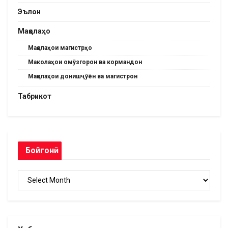
Эълон
Мақолаҳо
Мақолаҳои магистрҳо
Маколаҳои омӯзгорон ва кормандон
Мақолаҳои донишҷӯён ва магистрон
Табрикот
Бойгонӣ
Бойгонӣ