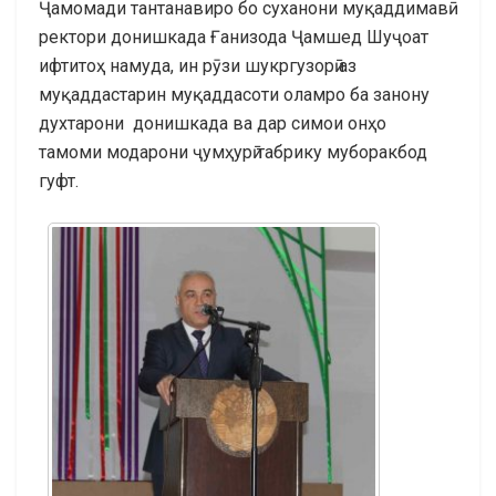
Ҷамомади тантанавиро бо суханони муқаддимавӣ
ректори донишкада Ғанизода Ҷамшед Шуҷоат
ифтитоҳ намуда, ин рӯзи шукргузорӣ аз
муқаддастарин муқаддасоти оламро ба занону
духтарони донишкада ва дар симои онҳо
тамоми модарони ҷумҳурӣ табрику муборакбод
гуфт.