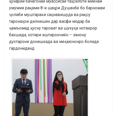
ҳунарии бачагонаи муассисаи таҳсилоти миёнаи
умумии рақами 8-и шаҳри Душанбе бо барномаи
ҷолиби муштараки саҳнавишуда ва рақсу
таронаҳои дилнишин дар васфи модар ба
ҷамъомад ҳусну тароват ва шукуҳи нотакрор
бахшида, хотири иштирокчиён – занону
духтарони донишкада ва меҳмононро болида
гардониданд.