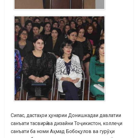
Сипас, дастаҳои ҳунарии Донишкадаи давлатии
санъати тасвирӣ ва дизайни Тоҷикистон, коллеҷи
санъати ба номи Аҳмад Бобоқулов ва гурӯҳи