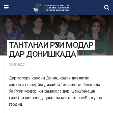
ТАНТАНАИ РӮЗИ МОДАР
ДАР ДОНИШКАДА
06.03.2020
Дар толори калони Донишкадаи давлатии
санъати тасвирӣ ва дизайни Тоҷикистон бахшида
ба Рӯзи Модар, ки ҳамасола дар ҷумҳурӣ ҷашн
гирифта мешавад, ҷамъомади тантанавӣ баргузор
гардид.