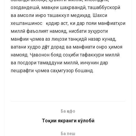
озодандешӣ, мавқеи шаҳрвандӣ, ташаббускорӣ
ва амсоли инро ташаккул медиҳад. Шахси
хештаншинос қодир аст, ки дар пояи манфиатҳои
миллӣ фаъолият намояд, нисбати зуҳуроти
манфии ҷомеа аз лиҳози танқидӣ назар кунад,
ватани худро дӯст дорад ва манфиати онро ҳимоя
намояд. Ҷавонон бояд соҳиби тафаккури миллӣ
ва посдори тамаддуни миллӣ, инчунин дар
пешрафти ҷомеа саҳмгузор бошанд.
Ба қафо
Тоқии якранги кӯлобӣ
Ба пеш