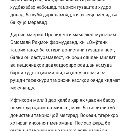
худбехабар набошад, таърихи гузаштаи худро
донад, ба хубӣ дарк намояд, ки аз куҷо меояд ва
ба куҷо меравад.
Дар ин маврид Президенти мамлакат муҳтарам
Эмомалӣ Раҳмон фармудаанд, ки: «Омӯхтани
таърих танҳо ба хотири донистани гузашта нест,
балки он дастурамалест, ки роҳи ояндаи миллат
ва пешояндҳои давлатдориро равшан намуда,
барои худогоҳии миллӣ, ваҳдату ягонагӣ ва
рушди тафаккури таърихии наслҳои оянда хидмат
мекунанд».
Ифтихори миллӣ дар қалби ҳар як ҷавони баору
номус, ҳар қавм ва миллат, маҳз ба воситаи хуб
донистани таърих ҷой мегирад. Воқеан, таърихро
хотираи инсоният меноманд. Пас ҳар фард бе
омӯзиши таърихи кишвари худ аслу насаб ва