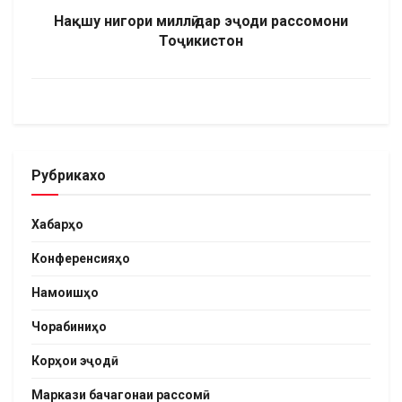
Нақшу нигори миллӣ дар эҷоди рассомони
Тоҷикистон
Рубрикахо
Хабарҳо
Конференсияҳо
Намоишҳо
Чорабиниҳо
Корҳои эҷодӣ
Маркази бачагонаи рассомӣ