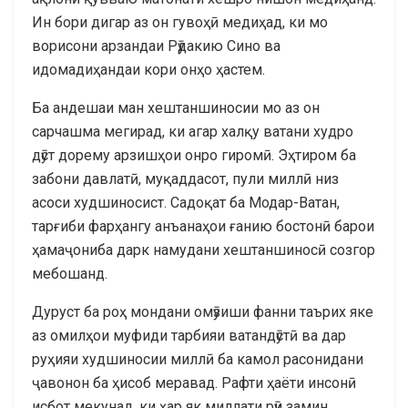
Ин бори дигар аз он гувоҳӣ медиҳад, ки мо
ворисони арзандаи Рӯдакию Сино ва
идомадиҳандаи кори онҳо ҳастем.
Ба андешаи ман хештаншиносии мо аз он
сарчашма мегирад, ки агар халқу ватани худро
дӯст дорему арзишҳои онро гиромӣ. Эҳтиром ба
забони давлатӣ, муқаддасот, пули миллӣ низ
асоси худшиносист. Садоқат ба Модар-Ватан,
тарғиби фарҳангу анъанаҳои ғанию бостонӣ барои
ҳамаҷониба дарк намудани хештаншиносӣ созгор
мебошанд.
Дуруст ба роҳ мондани омӯзиши фанни таърих яке
аз омилҳои муфиди тарбияи ватандӯстӣ ва дар
руҳияи худшиносии миллӣ ба камол расонидани
ҷавонон ба ҳисоб меравад. Рафти ҳаёти инсонӣ
исбот мекунад, ки ҳар як миллати рӯи замин