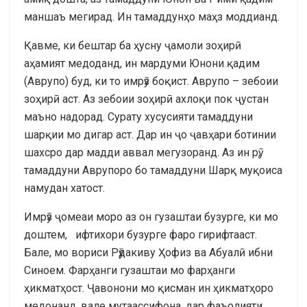
маншаъ мегирад. Ин тамаддунҳо маҳз моддианд.
Қавме, ки бештар ба ҳусну ҷамоли зоҳирӣ
аҳамият медоданд, ин мардуми Юнони қадим
(Аврупо) буд, ки то имрӯз боқист. Аврупо – зебоии
зоҳирӣ аст. Аз зебоии зоҳирӣ ахлоқи пок ҷустан
маъно надорад. Сурату хусусияти тамаддуни
шарқии мо дигар аст. Дар ин ҷо ҷавҳари ботинии
шахсро дар мадди аввал мегузоранд. Аз ин рӯ,
тамаддуни Аврупоро бо тамаддуни Шарқ муқоиса
намудан хатост.
Имрӯз ҷомеаи моро аз он гузаштаи бузурге, ки мо
доштем, ифтихори бузурге фаро гирифтааст.
Бале, мо вориси Рӯдакиву Ҳофиз ва Абуалӣ ибни
Синоем. Фарҳанги гузаштаи мо фарҳанги
ҳикматҳост. Ҷавонони мо қисман ин ҳикматҳоро
медонанд, вале мутаассифона, дар фаъолияти