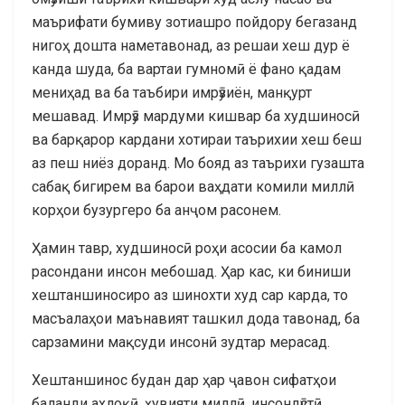
маърифати бумиву зотиашро пойдору бегазанд
нигоҳ дошта наметавонад, аз решаи хеш дур ё
канда шуда, ба вартаи гумномӣ ё фано қадам
мениҳад ва ба таъбири имрӯзиён, манқурт
мешавад. Имрӯз мардуми кишвар ба худшиносӣ
ва барқарор кардани хотираи таърихии хеш беш
аз пеш ниёз доранд. Мо бояд аз таърихи гузашта
сабақ бигирем ва барои ваҳдати комили миллӣ
корҳои бузургеро ба анҷом расонем.
Ҳамин тавр, худшиносӣ роҳи асосии ба камол
расондани инсон мебошад. Ҳар кас, ки биниши
хештаншиносиро аз шинохти худ сар карда, то
масъалаҳои маънавият ташкил дода тавонад, ба
сарзамини мақсуди инсонӣ зудтар мерасад.
Хештаншинос будан дар ҳар ҷавон сифатҳои
баланди ахлоқӣ, ҳувияти миллӣ, инсондӯстӣ,