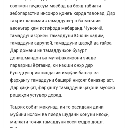
сохтмон таҷассум меёбад ва бояд табиати
зебопарастии инсонро қонеъ карда тавонад. Дар
таърих калимаи «тамаддун»-ро ба маънии
васеътар ҳам истифода мебаранд. Чунончӣ,
тамаддуни Ориёӣ, тамаддуни Юнони қадим,
тамаддуни аврупоӣ, тамаддуни шарқӣ ва ғайра.
Дар домани ин тамаддунҳои бузург
донишмандон ва мутафаккирони зиёде
парвариш ёфтаанд, ки нақши онҳо дар
бунёдгузории зиндагии имрӯзаи башар ва
фарҳангу тамаддуни башарӣ ниҳоят беназир аст.
Дар ҳақиқат, фарҳангу тамаддуни ҷаҳони муосир
решаҳои устувор дорад.
Таърих собит мекунад, ки то расидани дини
мубини ислом ва пиёда шудани қонуни илоҳӣ,
миллати тоҷик тамаддуни хоси худро дошт.