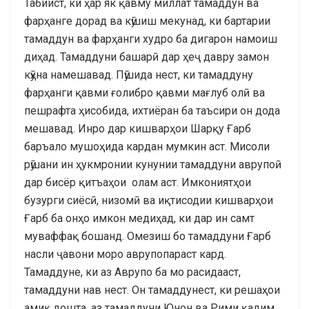
Табиист, ки ҳар як қавму миллат тамаддун ва
фарҳанге дорад ва кӯшиш мекунад, ки бартарии
тамаддун ва фарҳанги худро ба дигарон намоиш
диҳад. Тамаддуни башарӣ дар ҳеҷ давру замон
кӯҳна намешавад. Пӯшида нест, ки тамаддуну
фарҳанги қавми ғолибро қавми мағлуб олӣ ва
пешрафта ҳисобида, ихтиёран ба таъсири он дода
мешавад. Инро дар кишварҳои Шарқу Ғарб
баръало мушоҳида кардан мумкин аст. Мисоли
рӯшани ин ҳукмронии кунунии тамаддуни аврупоӣ
дар бисёр қитъаҳои олам аст. Имкониятҳои
бузурги сиёсӣ, низомӣ ва иқтисодии кишварҳои
Ғарб ба онҳо имкон медиҳад, ки дар ин самт
муваффақ бошанд. Омезиш бо тамаддуни Ғарб
насли ҷавони моро аврупопараст кард.
Тамаддуне, ки аз Аврупо ба мо расидааст,
тамаддуни нав нест. Он тамаддунест, ки решаҳои
амиқ дошта, аз тамаддуни Юнон ва Рими қадим