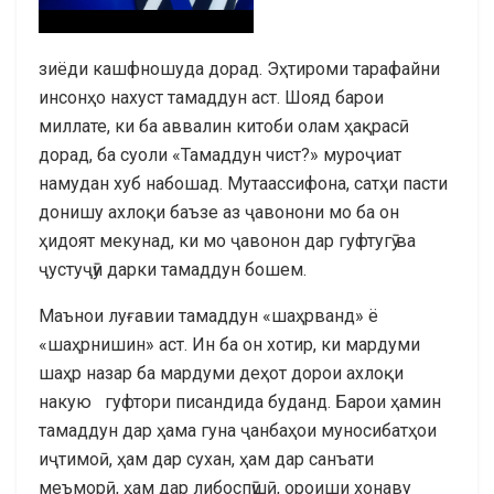
зиёди кашфношуда дорад. Эҳтироми тарафайни
инсонҳо нахуст тамаддун аст. Шояд барои
миллате, ки ба аввалин китоби олам ҳақрасӣ
дорад, ба суоли «Тамаддун чист?» муроҷиат
намудан хуб набошад. Мутаассифона, сатҳи пасти
донишу ахлоқи баъзе аз ҷавонони мо ба он
ҳидоят мекунад, ки мо ҷавонон дар гуфтугӯ ва
ҷустуҷӯи дарки тамаддун бошем.
Маънои луғавии тамаддун «шаҳрванд» ё
«шаҳрнишин» аст. Ин ба он хотир, ки мардуми
шаҳр назар ба мардуми деҳот дорои ахлоқи
накую гуфтори писандида буданд. Барои ҳамин
тамаддун дар ҳама гуна ҷанбаҳои муносибатҳои
иҷтимоӣ, ҳам дар сухан, ҳам дар санъати
меъморӣ, ҳам дар либоспӯшӣ, ороиши хонаву