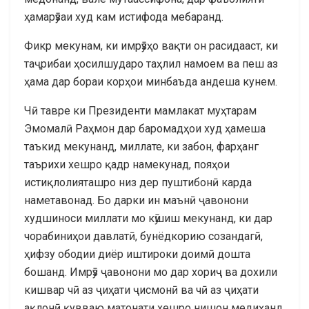
ҳамарӯзаи худ кам истифода мебаранд.
Фикр мекунам, ки имрӯзҳо вақти он расидааст, ки
таҷрибаи ҳосилшударо таҳлил намоем ва пеш аз
ҳама дар бораи корҳои минбаъда андеша кунем.
Чӣ тавре ки Президенти мамлакат муҳтарам
Эмомалӣ Раҳмон дар баромадҳои худ ҳамеша
таъкид мекунанд, миллате, ки забон, фарҳанг
таърихи хешро қадр намекунад, пояҳои
истиқлолияташро низ дер пуштибонӣ карда
наметавонад. Бо дарки ин маънӣ ҷавонони
худшиноси миллати мо кӯшиш мекунанд, ки дар
чорабиниҳои давлатӣ, бунёдкорию созандагӣ,
ҳифзу ободии диёр иштироки доимӣ дошта
бошанд. Имрӯз ҷавонони мо дар хориҷ ва дохили
кишвар чӣ аз ҷиҳати ҷисмонӣ ва чӣ аз ҷиҳати
ақлонӣ қувваю матонати хешро нишон медиҳанд.