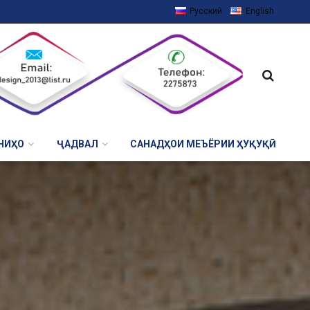
Русский
English
НИҲО
ҶАДВАЛ
САНАДҲОИ МЕЪЁРИИ ҲУҚУҚӢ