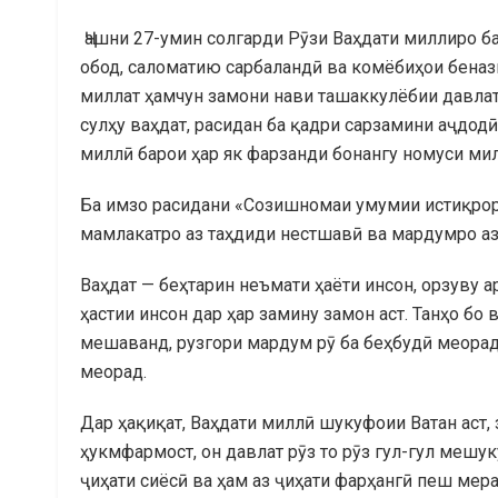
Ҷашни 27-умин солгарди Рӯзи Ваҳдати миллиро ба
обод, саломатию сарбаландӣ ва комёбиҳои беназ
миллат ҳамчун замони нави ташаккулёбии давлат
сулҳу ваҳдат, расидан ба қадри сарзамини аҷдод
миллӣ барои ҳар як фарзанди бонангу номуси милл
Ба имзо расидани «Созишномаи умумии истиқрори
мамлакатро аз таҳдиди нестшавӣ ва мардумро а
Ваҳдат — беҳтарин неъмати ҳаёти инсон, орзуву а
ҳастии инсон дар ҳар замину замон аст. Танҳо бо
мешаванд, рузгори мардум рӯ ба беҳбудӣ меорад
меорад.
Дар ҳақиқат, Ваҳдати миллӣ шукуфоии Ватан аст, 
ҳукмфармост, он давлат рӯз то рӯз гул-гул мешу
ҷиҳати сиёсӣ ва ҳам аз ҷиҳати фарҳангӣ пеш мера