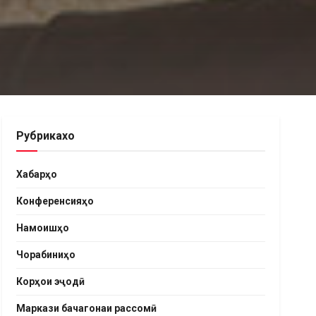
Рубрикахо
Хабарҳо
Конференсияҳо
Намоишҳо
Чорабиниҳо
Корҳои эҷодӣ
Маркази бачагонаи рассомӣ