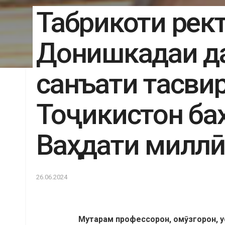
Табрикоти рек
Донишкадаи д
санъати тасвир
Тоҷикистон ба
Ваҳдати миллӣ
26.06.2024
Му
тарам п
рофессорон, ом
ӯ
згорон,
у