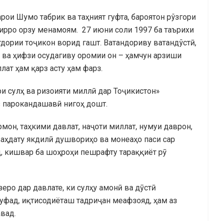
рои Шумо табрик ва таҳният гуфта, бароятон рўзгори
ирро орзу менамоям. 27 июни соли 1997 ба таърихи
дории тоҷикон ворид гашт. Ватандориву ватандўстӣ,
ӣ ва ҳифзи осудагиву оромии он – ҳамчун арзиши
ат ҳам қарз асту ҳам фарз.
 сулҳ ва ризоияти миллӣ дар Тоҷикистон»
з парокандашавӣ нигоҳ дошт.
рмон, таҳкими давлат, наҷоти миллат, нумуи даврон,
 ваҳдату якдилӣ душвориҳо ва монеаҳо паси сар
, кишвар ба шоҳроҳи пешрафту тараққиёт рӯ
зеро дар давлате, ки сулҳу амонӣ ва дӯстӣ
куфад, иқтисодиёташ тадриҷан меафзояд, ҳам аз
вад.