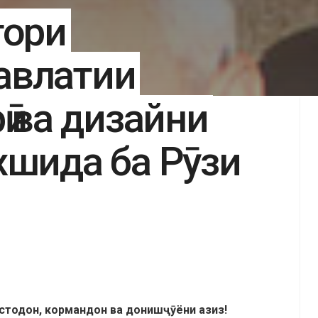
тори
авлатии
ӣ ва дизайни
хшида ба Рӯзи
стодон,
кормандон
ва дониш
ҷӯ
ёни
азиз!