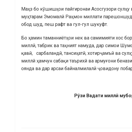
Маҳз бо кӯшишҳои пайгиронаи Асосгузори сулҳу
муҳтарам Эмомалӣ Раҳмон миллати парешоншудаи
обод шуд, пеш рафт ва гул-гул шукуфт.
Бо ҳамин таманниётҳои нек ва самимияти хос бо
миллӣ, табрик ва таҳният намуда, дар симои Шу
қавӣ, сарбаландӣ, тансиҳатӣ, хотирҷамъӣ ва сул
миллӣ ҳамчун сабақи таърихӣ ва армуғони беназ
оянда ва дар арсаи байналмилалӣ ҷовидону поба
Р
ӯ
зи
Ва
дати
милл
ӣ
мубо