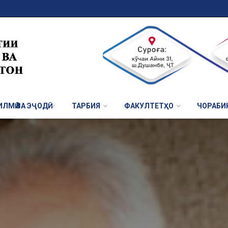
ЛМӢ ВА ЭҶОДӢ
ТАРБИЯ
ФАКУЛТЕТҲО
ЧОРАБИ