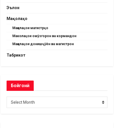
Эълон
Мақолаҳо
Мақолаҳои магистрҳо
Маколаҳои омӯзгорон ва кормандон
Мақолаҳои донишҷӯён ва магистрон
Табрикот
Бойгонӣ
Бойгонӣ
Select Month