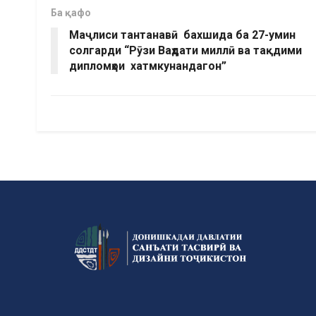
Ба қафо
Маҷлиси тантанавӣ бахшида ба 27-умин
солгарди “Рӯзи Ваҳдати миллӣ ва тақдими
дипломҳои хатмкунандагон”