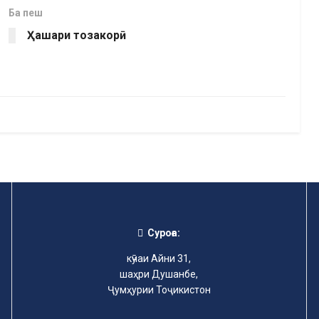
Ба пеш
Ҳашари тозакорӣ
Суроға:
кӯчаи Айни 31,
шаҳри Душанбе,
Ҷумҳурии Тоҷикистон