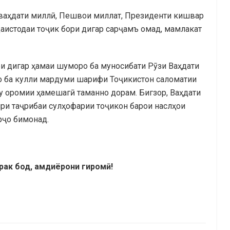
 ваҳдати миллӣ, Пешвои миллат, Президенти кишвар
стодаи тоҷик бори дигар сарҷамъ омад, мамлакат
ри дигар ҳамаи шуморо ба муносибати Рӯзи Ваҳдати
мо ба кулли мардуми шарифи Тоҷикистон саломатии
ҳу оромии ҳамешагӣ таманно дорам. Бигзор, Ваҳдати
ири таҷрибаи сулҳофарии тоҷикон барои наслҳои
рҷо бимонад.
рак
бод,
амдиёрони гиром
ӣ
!