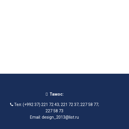
Тамос:
Тел: (+992 37) 221 72 43; 221 72 37; 227 58 77;
227 58 73
Email: design_2013@list.ru