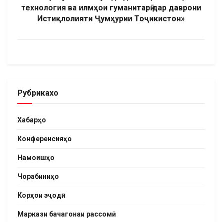
технология ва илмҳои гуманитарӣ дар даврони
Истиқлолияти Ҷумҳурии Тоҷикистон»
Рубрикахо
Хабарҳо
Конференсияҳо
Намоишҳо
Чорабиниҳо
Корҳои эҷодӣ
Маркази бачагонаи рассомӣ