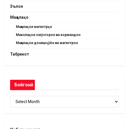
Эълон
Мақолаҳо
Мақолаҳои магистрҳо
Маколаҳои омӯзгорон ва кормандон
Мақолаҳои донишҷӯён ва магистрон
Табрикот
Бойгонӣ
Бойгонӣ