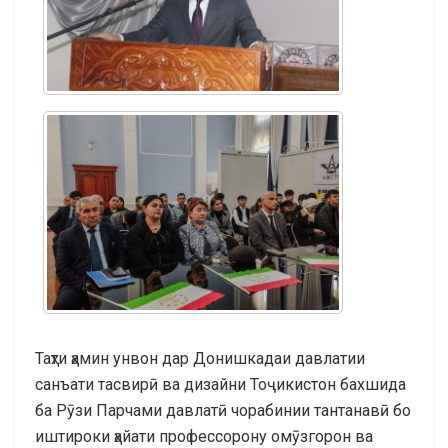
Таҳти ҳамин унвон дар Донишкадаи давлатии
санъати тасвирӣ ва дизайни Тоҷикистон бахшида
ба Рӯзи Парчами давлатӣ чорабинии тантанавӣ бо
иштироки ҳайати профессорону омӯзгорон ва