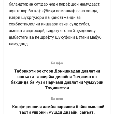
баландтарин сатҳ дар ҷаҳон парафшон намудааст,
аҳли толор бо кафкӯбиҳои осмонкаф сано хонда,
изҳори шукргузорӣ ва қаноатмандӣ аз
соҳибистиқлолии кишвари азиз, сулҳу субот,
амнияти сартосарӣ, ваҳдату ягонагӣ, ҳамдиливу
ҳамбастагӣ ва пешрафту шукуфоии Ватани маҳбуб
намуданд.
Ба қафо
Табрикоти ректори Донишкадаи давлатии
санъати тасвирӣ ва дизайни Тоҷикистон
бахшида ба Рӯзи Парчами давлатии Ҷумҳурии
Тоҷикистон
Ба пеш
Конференсияи илмӣ-назариявии байналмилалӣ
таҳти унвони «Рушди дизайн, санъат,