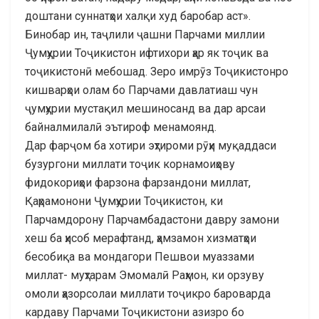
доштани суннатҳои халқи худ баробар аст».
Бинобар ин, таҷлили ҷашни Парчами миллии
Ҷумҳурии Тоҷикистон ифтихори ҳар як тоҷик ва
тоҷикистонӣ мебошад. Зеро имрӯз Тоҷикистонро
кишварҳои олам бо Парчами давлатиаш чун
ҷумҳурии мустақил мешиносанд ва дар арсаи
байналмилалӣ эътироф менамоянд.
Дар фарҷом ба хотири эҳтироми рӯҳи муқаддаси
бузургони миллати тоҷик корнамоиҳову
фидокориҳои фарзона фарзандони миллат,
Қаҳрамонони Ҷумҳурии Тоҷикистон, ки
Парчамдорону Парчамбадастони давру замони
хеш ба ҳисоб мерафтанд, ҳамзамон хизматҳои
бесобиқа ва мондагори Пешвои муаззами
миллат- муҳтарам Эмомалӣ Раҳмон, ки орзуву
омоли ҳазорсолаи миллати тоҷикро бароварда
кардаву Парчами Тоҷикистони азизро бо