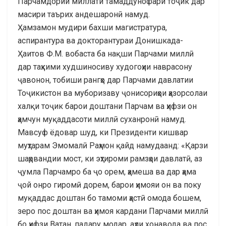
Парчамдории миллати тамаддунофари тоҷик дар
масири таърих андешаронӣ намуд.
Ҳамзамон мудири бахши магистратура,
аспирантура ва докторантураи Донишкада-
Ҳаитов Ф.М. вобаста ба нақши Парчами миллӣ
дар таҳкими худшиносиву худогоҳии наврасону
ҷавонон, тобиши рангҳо дар Парчами давлатии
Тоҷикистон ва муборизаву ҷонисориҳои ҳазорсолаи
халқи тоҷик барои доштани Парчам ва ҳифзи он
ҳамчун муқаддасоти миллӣ суханронӣ намуд.
Мавсуф ёдовар шуд, ки Президенти кишвар
муҳтарам Эмомалӣ Раҳмон қайд намудаанд: «Қарзи
шаҳрвандии мост, ки эҳтироми рамзҳои давлатӣ, аз
ҷумла Парчамро ба ҷо орем, ҳамеша ва дар ҳама
ҷой онро гиромӣ дорем, барои ҳимояи он ва поку
муқаддас доштан бо тамоми ҳастӣ омода бошем,
зеро пос доштан ва ҳимоя кардани Парчами миллӣ
бо ҳифзи Ватан, падару модар, аҳли хонавода ва пос