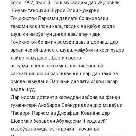
соли 1992, яъне 31 сол муқаддам дар Иҷлосияи
16-уми таърихии Шӯрои Олии Ҷумҳурии
Тоҷикистон Парчами давлатӣ бо ҳамовозии
тамоми вакилони халқ тасдиқ ва қабул карда
шуд, ки имрӯз чун дигар давлатҳои ҷаҳон,
Тоҷикистон бо ҳамин рамзҳои давлатдориаш дар
арсаи ҷаҳонӣ шинохта шуда, маҳбубияти хоси худро
пайдо намудааст. Дар ин росто
аз саҳми шоёни рассомон, дизайнерон ва
санъатшиносони варзидаи кишвар дар таҳия ва
омода намудани Парчами давлатӣ изҳори назар
карда шуд.
Дар идома дотсенти кафедраи забонҳо ва фанҳои
гуманитарӣ Акобиров Сайнуриддин дар мавзӯъи
“Тасвири Парчам ва Дирафши Ковиёна дар
Шоҳномаи безаволи Абулқосим Фирдавсӣ”
маърӯза намуда, аз таърихи Парчам ва