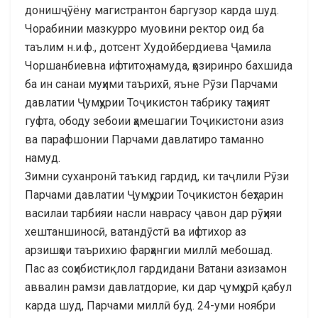
донишҷӯёну магистрантон баргузор карда шуд.
Чорабинии мазкурро муовини ректор оид ба
таълим н.и.ф., дотсент Худойбердиева Ҷамила
Чоршанбиевна ифтитоҳ намуда, ҳозиринро бахшида
ба ин санаи муҳими таърихӣ, яъне Рӯзи Парчами
давлатии Ҷумҳурии Тоҷикистон табрику таҳният
гуфта, ободу зебоии ҳамешагии Тоҷикистони азиз
ва парафшонии Парчами давлатиро таманно
намуд.
Зимни суханронӣ таъкид гардид, ки таҷлили Рӯзи
Парчами давлатии Ҷумҳурии Тоҷикистон беҳтарин
василаи тарбияи насли наврасу ҷавон дар рӯҳияи
хештаншиносӣ, ватандӯстӣ ва ифтихор аз
арзишҳои таърихию фарҳангии миллӣ мебошад.
Пас аз соҳибистиқлол гардидани Ватани азизамон
аввалин рамзи давлатдорие, ки дар ҷумҳурӣ қабул
карда шуд, Парчами миллӣ буд. 24-уми ноябри