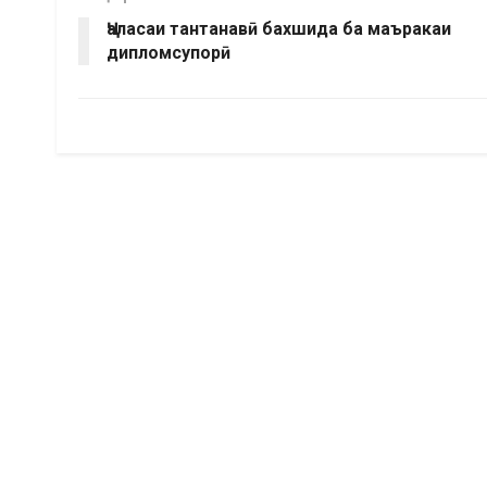
Ҷаласаи тантанавӣ бахшида ба маъракаи
дипломсупорӣ