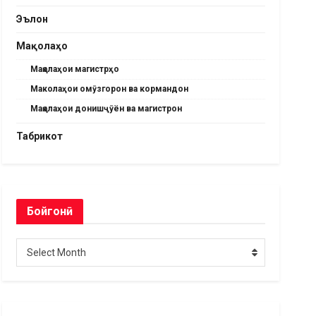
Эълон
Мақолаҳо
Мақолаҳои магистрҳо
Маколаҳои омӯзгорон ва кормандон
Мақолаҳои донишҷӯён ва магистрон
Табрикот
Бойгонӣ
Бойгонӣ
Select Month