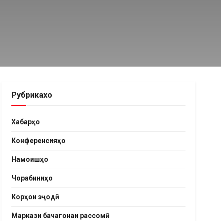
Рубрикахо
Хабарҳо
Конференсияҳо
Намоишҳо
Чорабиниҳо
Корҳои эҷодӣ
Маркази бачагонаи рассомӣ