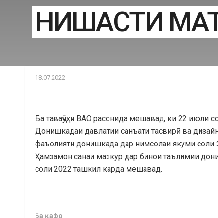
НИШАСТИ МАТБ
18.07.2022
Ба таваҷҷӯҳи ВАО расонида мешавад, ки 22 июли с
Донишкадаи давлатии санъати тасвирӣ ва дизайни
фаъолияти донишкада дар нимсолаи якуми соли 2
Ҳамзамон санаи мазкур дар бинои таълимии дони
соли 2022 ташкил карда мешавад.
Ба қафо