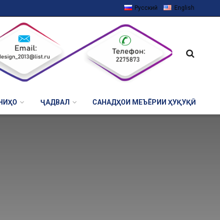
Русский
English
НИҲО
ҶАДВАЛ
САНАДҲОИ МЕЪЁРИИ ҲУҚУҚӢ