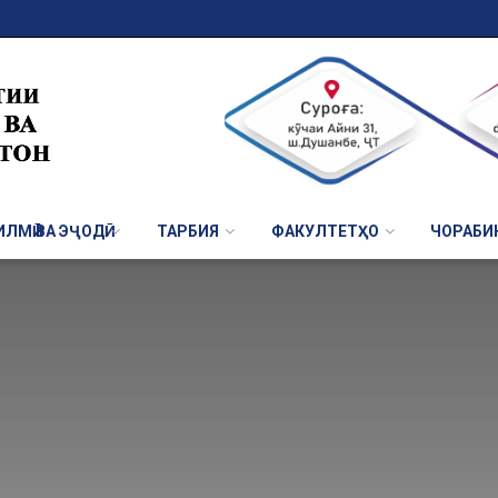
ЛМӢ ВА ЭҶОДӢ
ТАРБИЯ
ФАКУЛТЕТҲО
ЧОРАБИ