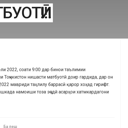
УОТӢ!!!
оли 2022, соати 9:00 дар бинои таълимии
 Тоҷикистон нишасти матбуотӣ доир гардида, дар он
022 мавриди таҳлилу баррасӣ қарор хоҳад гирифт.
шкада намоиши тоза эҷодӣ асарҳои хатмкардагони
Ба пеш