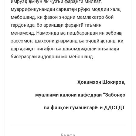
имрӯзҳо ҳамчун як ҷузъи фарҳанги миллат,
муаррификунандаи сарватҳои рӯҳию моддии халқ
мебошанд, ки фазои эҷодии мамлакатро бой
гардонида, бо арзишҳои фарҳангӣ таъмин
менамояд. Намоянда ва пешбарандаи ин зебоиҳо
рассомон, шахсони ҳунарманд ва эҷодӣ ҳастанд, ки
дар ҳақиқат нигаҳбон ва давомдиҳандаи анъанаҳои
бисёрасраи аҷдодони мо мебошанд.
Ҳокимхон
Шокиров,
муаллими калони кафедраи “Забон
ҳо
ва фанҳои гуманитарӣ
”- и ДДСТДТ
Ба қафо