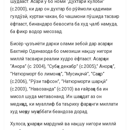
шудааст. Асари ӯ бо номи “Духтари кӯлобӣ”
(с.2000), ки дар он духтар бо рӯймоли қадимаи
гулдӯзӣ, куртаи чакан, бо чашмони пӯшида тасвир
ёфтааст, бинандаро бевосита ба худ ҷалб намуда,
ба фикр водор месозад.
Бисёр ҷузъиёти дарки олами зебоӣ дар асарҳои
Бахтиёр Одиназода бо омезиши нақшу нигори
миллӣ тасвири реалии худро ёфтааст. Асарҳои
“Анора” (с. 2004), ”Субҳи декабр” (с.2005),” Анорҳо”,
”Натюрморт бо лимонҳо”, “Мусиқачӣ”, ”Саҳар”
(с.2006), ”Рӯзи тафсон”, ”Натюрморти шарқӣ”
(с.2003), ”Навозанда” (с.2010) ва ғайраҳо ба ин
мисол шуда метавонанд. Ин шаҳодат аз он
медиҳад, ки муаллиф ба таъриху фарҳанги миллати
худ меҳру муҳаббати беандоза дорад.
Хулоса, ҳунарҳои мардумӣ ва нақшу нигори миллӣ