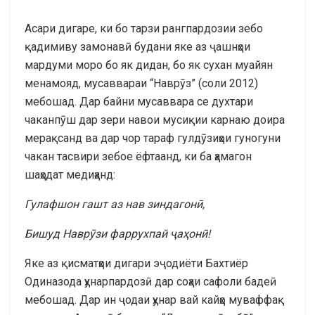
Асари дигаре, ки бо тарзи рангпардозии зебо
қадимиву замонавӣ будани яке аз ҷашнҳои
мардуми моро бо як дидан, бо як сухан муайян
менамояд, мусаввараи “Наврӯз” (соли 2012)
мебошад. Дар байни мусаввара се духтари
чаканпӯш дар зери навои мусиқии карнаю доира
мерақсанд ва дар чор тараф гулдӯзиҳои гуногуни
чакан тасвири зебое ёфтаанд, ки ба ҳамагон
шаҳодат медиҳанд:
Гулафшон гашт аз нав зиндагон
ӣ
,
Бишуд Навр
ӯ
зи фаррухпай
ҷ
а
ҳ
он
ӣ
!
Яке аз қисматҳои дигари эҷодиёти Бахтиёр
Одиназода ҳунарпардозӣ дар соҳаи сафоли бадеӣ
мебошад. Дар ин ҷодаи ҳунар вай кайҳо муваффақ