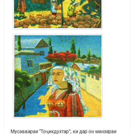
Мусаввараи “Тоҷикдухтар”, ки дар он манзараи