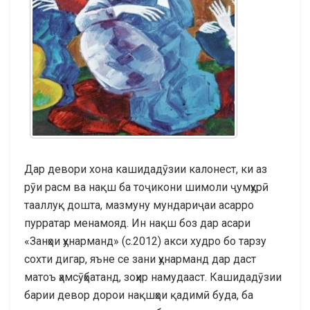
Дар девори хона кашидадӯзии калонест, ки аз
рӯи расм ва нақш ба тоҷикони шимоли ҷумҳурӣ
тааллуқ дошта, мазмуну мундариҷаи асарро
пурратар менамояд. Ин нақш боз дар асари
«Занҳои ҳунарманд» (с.2012) акси худро бо тарзу
сохти дигар, яъне се зани ҳунарманд дар даст
матоъ ҳамсӯҳбатанд, зоҳир намудааст. Кашидадӯзии
барии девор дорои нақшҳои қадимӣ буда, ба