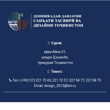
Суроға:
кӯчаи Айни 31,
шаҳри Душанбе,
Ҷумҳурии Тоҷикистон
Тамос:
Тел: (+992 37) 221 72 43; 221 72 37; 227 58 77; 227 58 73
Email: design_2013@list.ru
©2013-2025 Донишкадаи давлатии санъати тасвирӣ ва дизайни
Тоҷикистон