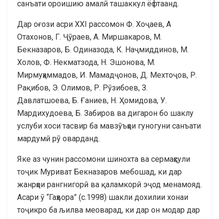
санъати ороишию амалӣ ташаккул ёфтаанд.
Дар оғози асри ХХI рассомон Ф. Хоҷаев, А
Отахонов, Г. Ҷӯраев, А. Миршакаров, М.
Бекназаров, Б. Одиназода, К. Наҷмиддинов, М.
Холов, Ф. Некматзода, Н. Эшонова, М.
Мирмуҳаммадов, И. Мамадҷонов, Д. Мехтоҷов, Р.
Рақибов, Э. Олимов, Р. Рӯзибоев, З.
Давлатшоева, Б. Ғаниев, Н. Ҳомидова, У.
Мардихудоева, Б. Забиров ва дигарон бо шаклу
услуби хоси тасвир ба мавзӯъҳои гуногуни санъати
мардумӣ рӯ оварданд.
Яке аз чунин рассомони шинохта ва сермаҳсули
тоҷик Муриват Бекназаров мебошад, ки дар
жанрҳои рангнигорӣ ва қаламкорӣ эҷод менамояд.
Асари ӯ “Гаҳвора” (с.1998) шакли дохилии хонаи
тоҷикро ба љилва меоварад, ки дар он модар дар