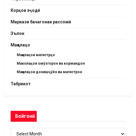
Корҳои эҷодӣ
Маркази бачагонаи рассомӣ
Эълон
Мақолаҳо
Мақолаҳои магистрҳо
Маколаҳои омӯзгорон ва кормандон
Мақолаҳои донишҷӯён ва магистрон
Табрикот
Бойгонӣ
Бойгонӣ