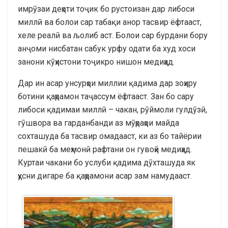
имрӯзаи деҳоти тоҷик бо рустоизан дар либоси
миллӣ ва болои сар табақи анор тасвир ёфтааст,
хеле реалӣ ва љолиб аст. Болои сар бурдани бору
анҷоми нисбатан сабук урфу одати ба худ хоси
занони кӯҳистони тоҷикро нишон медиҳад.
Дар ин асар унсурҳои миллии қадима дар зоҳиру
ботини қаҳрамон таҷассум ёфтааст. Зан бо сару
либоси қадимаи миллӣ – чакан, рӯймоли гулдӯзӣ,
гӯшвора ва гарданбанди аз мӯҳраҳои майда
сохташуда ба тасвир омадааст, ки аз бо тайёрии
пешакӣ ба меҳмонӣ рафтани он гувоҳӣ медиҳад.
Куртаи чакани бо услуби қадима дӯхташуда як
ҳусни дигаре ба қаҳрамони асар зам намудааст.