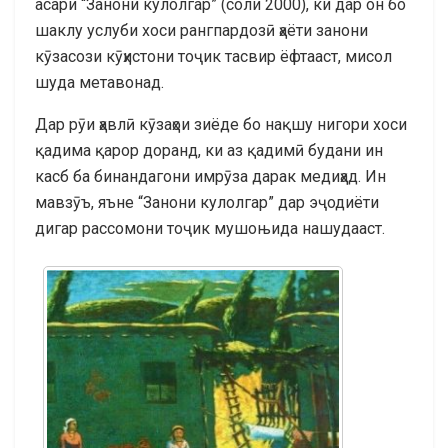
асари “Занони кулолгар” (соли 2000), ки дар он бо
шаклу услуби хоси рангпардозӣ ҳаёти занони
кӯзасози кӯҳистони тоҷик тасвир ёфтааст, мисол
шуда метавонад.
Дар рӯи ҳавлӣ кӯзаҳои зиёде бо нақшу нигори хоси
қадима қарор доранд, ки аз қадимӣ будани ин
касб ба бинандагони имрӯза дарак медиҳад. Ин
мавзӯъ, яъне “Занони кулолгар” дар эҷодиёти
дигар рассомони тоҷик мушоњида нашудааст.