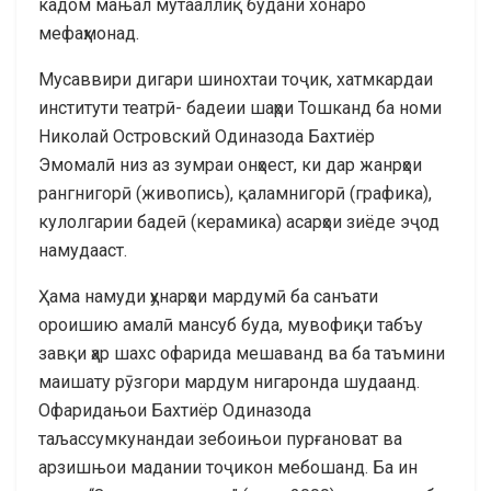
кадом мањал мутааллиқ будани хонаро
мефаҳмонад.
Мусаввири дигари шинохтаи тоҷик, хатмкардаи
институти театрӣ- бадеии шаҳри Тошканд ба номи
Николай Островский Одиназода Бахтиёр
Эмомалӣ низ аз зумраи онҳоест, ки дар жанрҳои
рангнигорӣ (живопись), қаламнигорӣ (графика),
кулолгарии бадеӣ (керамика) асарҳои зиёде эҷод
намудааст.
Ҳама намуди ҳунарҳои мардумӣ ба санъати
ороишию амалӣ мансуб буда, мувофиқи табъу
завқи ҳар шахс офарида мешаванд ва ба таъмини
маишату рӯзгори мардум нигаронда шудаанд.
Офаридањои Бахтиёр Одиназода
таљассумкунандаи зебоињои пурғановат ва
арзишњои мадании тоҷикон мебошанд. Ба ин