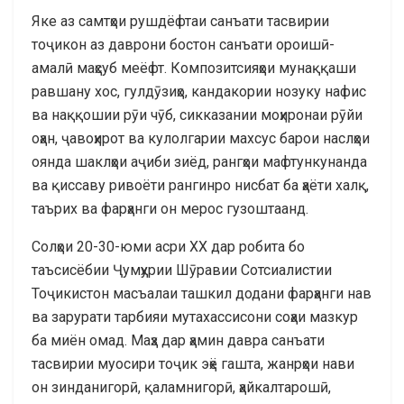
Яке аз самтҳои рушдёфтаи санъати тасвирии
тоҷикон аз даврони бостон санъати ороишӣ-
амалӣ маҳсуб меёфт. Композитсияҳои мунаққаши
равшану хос, гулдӯзиҳо, кандакории нозуку нафис
ва наққошии рӯи чӯб, сикказании моҳиронаи рӯйи
оҳан, ҷавоҳирот ва кулолгарии махсус барои наслҳои
оянда шаклҳои аҷиби зиёд, рангҳои мафтункунанда
ва қиссаву ривоёти рангинро нисбат ба ҳаёти халқ,
таърих ва фарҳанги он мерос гузоштаанд.
Солҳои 20-30-юми асри ХХ дар робита бо
таъсисёбии Ҷумҳурии Шӯравии Сотсиалистии
Тоҷикистон масъалаи ташкил додани фарҳанги нав
ва зарурати тарбияи мутахассисони соҳаи мазкур
ба миён омад. Маҳз дар ҳамин давра санъати
тасвирии муосири тоҷик эҳё гашта, жанрҳои нави
он зинданигорӣ, қаламнигорӣ, ҳайкалтарошӣ,