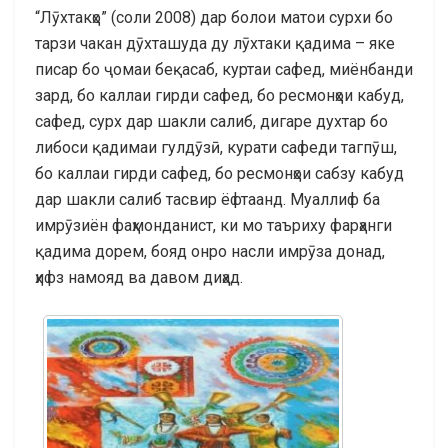
“Лӯхтакҳо” (соли 2008) дар болои матои сурхи бо
тарзи чакан дӯхташуда ду лӯхтаки қадима – яке
писар бо ҷомаи беқасаб, куртаи сафед, миёнбанди
зард, бо каллаи гирди сафед, бо ресмонҳои кабуд,
сафед, сурх дар шакли салиб, дигаре духтар бо
либоси қадимаи гулдӯзӣ, курати сафеди тагпӯш,
бо каллаи гирди сафед, бо ресмонҳои сабзу кабуд
дар шакли салиб тасвир ёфтаанд. Муаллиф ба
имрӯзиён фаҳмонданист, ки мо таъриху фарҳанги
қадима дорем, бояд онро насли имрӯза донад,
ҳифз намояд ва давом диҳад.