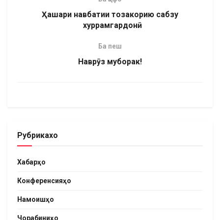
Ҳашари навбатии тозакорию сабзу
хуррамгардонӣ
Ба пеш
Наврӯз муборак!
Рубрикахо
Хабарҳо
Конференсияҳо
Намоишҳо
Чорабиниҳо