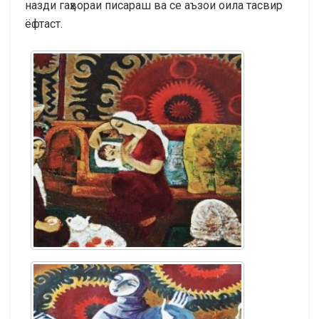
назди гаҳвораи писараш ва се аъзои оила тасвир
ёфтаст.