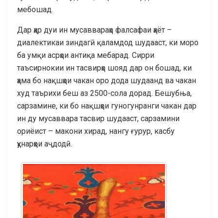
мебошад.
Дар ҳар дуи ин мусаввараҳо фалсафаи ҳаёт –
диалектикаи зиндагӣ қаламдод шудааст, ки моро
ба умқи асрҳои антиқа мебарад. Сирри
таъсирнокии ин тасвирҳо шояд дар он бошад, ки
ҳама бо нақшҳои чакан оро дода шудаанд ва чакан
худ таърихи беш аз 2500-сола дорад. Бешубња,
сарзамине, ки бо нақшҳои гуногунранги чакан дар
ин ду мусаввара тасвир шудааст, сарзамини
ориёист – макони хирад, нангу ғурур, касбу
ҳунарҳои аҷдодӣ.