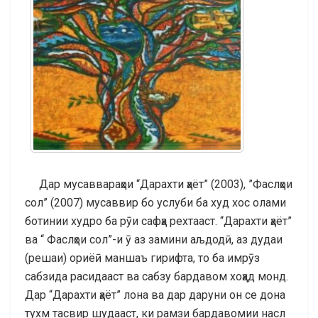
Дар мусаввараҳои “Дарахти ҳаёт” (2003), ”Фаслҳои
сол” (2007) мусаввир бо услуби ба худ хос олами
ботинии худро ба рӯи сафҳа рехтааст. “Дарахти ҳаёт”
ва “ Фаслҳои сол”-и ӯ аз замини аљдодӣ, аз дудаи
(решаи) ориёӣ маншаъ гирифта, то ба имрӯз
сабзида расидааст ва сабзу бардавом хоҳад монд.
Дар “Дарахти ҳаёт” лона ва дар даруни он се дона
тухм тасвир шудааст, ки рамзи бардавомии насл