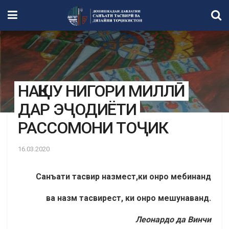
НАҚШУ НИГОРИ МИЛЛӢ
ДАР ЭҶОДИЁТИ
РАССОМОНИ ТОҶИК
16.03.2020
Санъати тасвир
назмест,ки онро мебинанд
ва назм тасвирест, ки онро мешунаванд.
Леонардо да Винчи