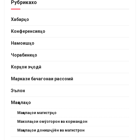
Рубрикахо
Хабарҳо
Конференсияҳо
Намоишҳо
Чорабиниҳо
Корҳои эҷодӣ
Маркази бачагонаи рассомӣ
Эълон
Мақолаҳо
Мақолаҳои магистрҳо
Маколаҳои омӯзгорон ва кормандон
Мақолаҳои донишҷӯён ва магистрон