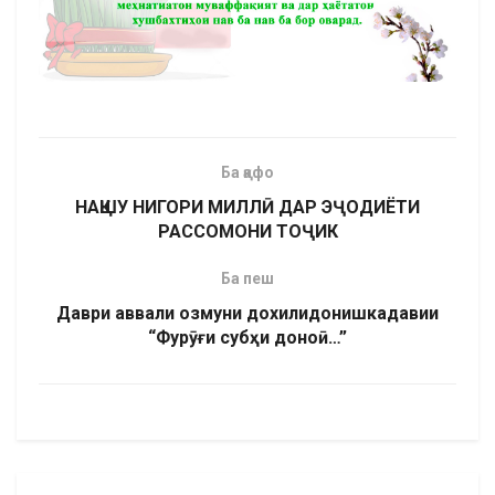
Ба қафо
НАҚШУ НИГОРИ МИЛЛӢ ДАР ЭҶОДИЁТИ
РАССОМОНИ ТОҶИК
Ба пеш
Даври аввали озмуни дохилидонишкадавии
“Фурӯғи субҳи доноӣ…”