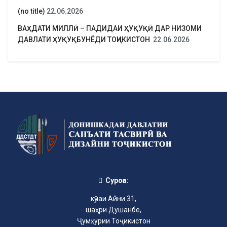
(no title)
22.06.2026
ВАҲДАТИ МИЛЛӢ – ПАДИДАИ ҲУҚУҚӢ ДАР НИЗОМИ
ДАВЛАТИ ҲУҚУҚБУНЁДИ ТОҶИКИСТОН
22.06.2026
Суроға:
кӯчаи Айни 31,
шаҳри Душанбе,
Ҷумҳурии Тоҷикистон