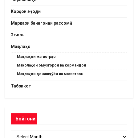
Корҳои эҷодӣ
Маркази бачагонаи рассомӣ
Эълон
Мақолаҳо
Мақолаҳои магистрҳо
Маколаҳои омӯзгорон ва кормандон
Мақолаҳои донишҷӯён ва магистрон
Табрикот
Бойгонӣ
Бойгонӣ