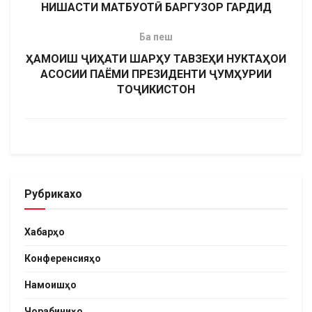
НИШАСТИ МАТБУОТӢ БАРГУЗОР ГАРДИД
Ба пеш
ҲАМОИШ ҶИҲАТИ ШАРҲУ ТАВЗЕҲИ НУКТАҲОИ
АСОСИИ ПАЁМИ ПРЕЗИДЕНТИ ҶУМҲУРИИ
ТОҶИКИСТОН
Рубрикахо
Хабарҳо
Конференсияҳо
Намоишҳо
Чорабиниҳо