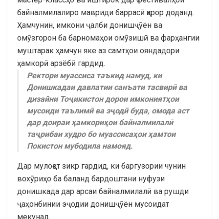
байналмилалиро мавриди баррасӣ қарор доданд.
Ҳамчунин, имкони ҷалби донишҷӯён ва
омӯзгорон ба барномаҳои омӯзишӣ ва фарҳангии
муштарак ҳамчун яке аз самтҳои ояндадори
ҳамкорӣ арзёбӣ гардид.
Ректори муассиса таъкид намуд, ки
Донишкадаи давлатии санъати тасвирӣ ва
дизайни Тоҷикистон дорои имкониятҳои
мусоиди таълимӣ ва эҷодӣ буда, омода аст
дар доираи ҳамкориҳои байналмилалӣ
таҷрибаи худро бо муассисаҳои ҳамтои
Покистон мубодила намояд.
Дар мулоқот зикр гардид, ки баргузории чунин
вохӯриҳо ба баланд бардоштани нуфузи
донишкада дар арсаи байналмилалӣ ва рушди
ҷаҳонбинии эҷодии донишҷӯён мусоидат
мекунад.