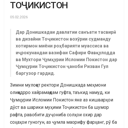
ТОҶИКИСТОН
05.02.2026
Дар Донишкадаи давлатии санъати тасвирӣ
ва дизайни Тоҷикистон вохӯрии судманду
хотирмон миёни роҳбарияти муассиса ва
иҷрокунандаи вазифаи Сафири Фавқулодда
ва Мухтори Ҷумҳурии Исломии Покистон дар
Ҷумҳурии Тоҷикистон ҷаноби Ризван Гул
баргузор гардид.
Зимни мулоқот ректори Донишкада меҳмони
олиқадрро хайрамақдам гуфта, таъкид намуд, ки
Ҷумҳурии Исломии Покистон яке аз кишварҳои
дӯст ва шарики муҳими Тоҷикистон ба шумор
рафта, равобити дуҷониба солҳои охир дар
соҳаҳои гуногун, аз ҷумла маорифу фарҳанг, рӯ ба