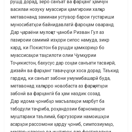
рушд дорад, зеро санъат ва фарҳанг ҳамчун
василаи нозуку муассири ҳамгироии халқҳо
метавонанд заминаи устувор барои густариши
муносибатҳои байнидавлатӣ фароҳам оваранд.
Дар ҷараёни мулоқот ҷаноби Ризван Гул аз
пазироии самимӣ изҳори сипос намуда, зикр
кард, ки Покистон ба рушди ҳамкориҳо бо
муассисаҳои таҳсилоти олии Ҷумҳурии
Тоҷикистон, бахусус дар соҳаи санъати тасвирӣ,
дизайн ва фарҳанг таваҷҷуҳи хоса дорад. Таъкид
гардид, ки санъат забони умумибашарӣ буда,
метавонад халқҳоро новобаста аз фарқиятҳои
забонӣ ва фарҳангӣ ба ҳам наздик созад.
Дар идома ҷонибҳо масъалаҳои марбут ба
табодули таҷриба, роҳандозии барномаҳои
муштараки таълимӣ, баргузории намоишҳои
асарҳои рассомони ҳарду ҷониб, симпозиумҳо,
мастер-классҳо ва иштирок дар фестивалҳои