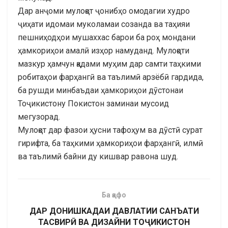
Дар анҷоми мулоқот ҷонибҳо омодагии худро
ҷиҳати идомаи муколамаи созанда ва таҳияи
пешниҳодҳои мушаххас барои ба роҳ мондани
ҳамкориҳои амалӣ изҳор намуданд. Мулоқоти
мазкур ҳамчун қадами муҳим дар самти таҳкими
робитаҳои фарҳангӣ ва таълимӣ арзёбӣ гардида,
ба рушди минбаъдаи ҳамкориҳои дӯстонаи
Тоҷикистону Покистон заминаи мусоид
мегузорад.
Мулоқот дар фазои ҳусни тафоҳум ва дӯстӣ сурат
гирифта, ба таҳкими ҳамкориҳои фарҳангӣ, илмӣ
ва таълимӣ байни ду кишвар равона шуд.
Ба қафо
ДАР ДОНИШКАДАИ ДАВЛАТИИ САНЪАТИ
ТАСВИРӢ ВА ДИЗАЙНИ ТОҶИКИСТОН