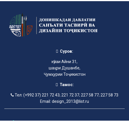
Суроға:
кӯчаи Айни 31,
шаҳри Душанбе,
Ҷумҳурии Тоҷикистон
Тамос:
Тел: (+992 37) 221 72 43; 221 72 37; 227 58 77; 227 58 73
Email: design_2013@list.ru
©2013-2025 Донишкадаи давлатии санъати тасвирӣ ва дизайни
Тоҷикистон