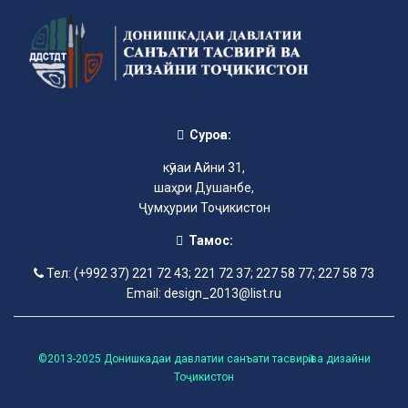
Суроға:
кӯчаи Айни 31,
шаҳри Душанбе,
Ҷумҳурии Тоҷикистон
Тамос:
Тел: (+992 37) 221 72 43; 221 72 37; 227 58 77; 227 58 73
Email: design_2013@list.ru
©2013-2025 Донишкадаи давлатии санъати тасвирӣ ва дизайни
Тоҷикистон