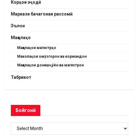
Корҳои эҷодӣ
Маркази бачагонаи рассомӣ
Эълон
Мақолаҳо
Мақолаҳои магистрҳо
Маколаҳои омӯзгорон ва кормандон
Мақолаҳои донишҷӯён ва магистрон
Табрикот
Бойгонӣ
Бойгонӣ