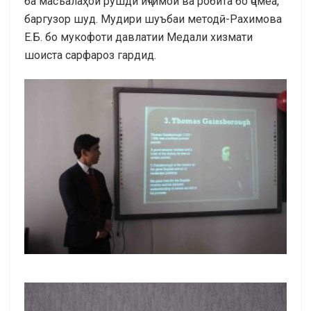
ба масъалаҳои рушди иҷтимои ва робита бо ҷомеа,
баргузор шуд. Мудири шуъбаи методӣ-Рахимова
Е.Б. бо мукофоти давлатии Медали хизмати
шоиста сарфароз гардид.