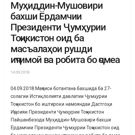
Муҳиддин-Мушовири
бахши Ёрдамчии
Президенти Ҷумҳурии
Тоҷикистон оид ба
масъалаҳои рушди
иҷтимоӣ ва робита бо ҷомеа
14.09.2018
04.09.2018.Маҷлиси ботантана бахшида ба 27-
солагии Истиқлолияти давлатии Ҷумҳурии
Тоҷикистон бо иштироки намояндаи Дастгоҳи
Иҷроияи Президенти Ҷумҳурии Тоҷикистон
Пайшанбезода Муҳиддин-Мушовири бахши
Ёрдамчии Президенти Ҷумҳурии Тоҷикистон оид