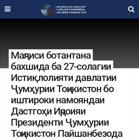
Маҷлиси ботантана
бахшида ба 27-солагии
Истиқлолияти давлатии
Ҷумҳурии Тоҷикистон бо
иштироки намояндаи
Дастгоҳи Иҷроияи
Президенти Ҷумҳурии
Тоҷикистон Пайшанбезода