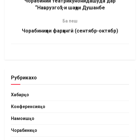
Чорабинии театрикунонидашуда дар
“Наврузгоҳ”-и шаҳри Душанбе
Ба пеш
Чорабиниҳои фарҳангӣ (сентябр-октябр)
Рубрикахо
Хабарҳо
Конференсияҳо
Намоишҳо
Чорабиниҳо