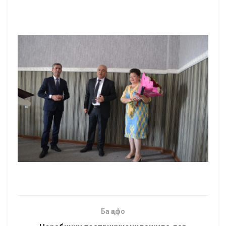
Ба қафо