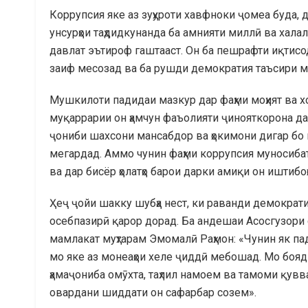
Коррупсия яке аз зуҳуроти хавфноки ҷомеа буда, д
унсурҳои таҳдидкунанда ба амнияти миллӣ ва ха
давлат эътироф гаштааст. Он ба пешрафти иқтис
заиф месозад ва ба рушди демократия таъсири м
Мушкилоти падидаи мазкур дар фаҳми моҳият ва хо
муқаррарии он ҳамчун фаъолияти ҷинояткорона дар 
ҷониби шахсони мансабдор ва ҳокимони дигар бо 
мегардад. Аммо чунин фаҳми коррупсия муносибат
ва дар бисёр ҳолатҳо барои дарки амиқи он иштибо
Ҳеҷ ҷойи шакку шубҳа нест, ки раванди демократи
осебпазирӣ қарор дорад. Ба андешаи Асосгузори 
мамлакат муҳтарам Эмомалӣ Раҳмон: «Чунин як п
мо яке аз монеаҳои хеле ҷиддӣ мебошад. Мо бояд 
ҳамаҷониба омӯхта, таҳлил намоем ва тамоми қувв
овардани шиддати он сафарбар созем».