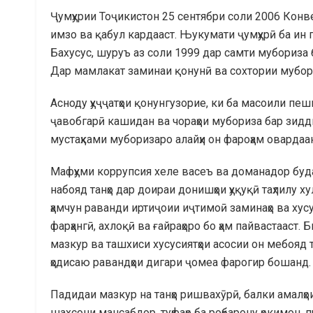
Ҷумҳурии Тоҷикистон 25 сентябри соли 2006 Кон
имзо ва қабул кардааст. Њукумати ҷумҳурӣ ба ин
Бахусус, шуруъ аз соли 1999 дар самти мубориза
Дар мамлакат заминаи қонунӣ ва сохтории мубори
Асноду ҳуҷҷатҳои қонунгузорие, ки ба масоили пе
ҷавобгарӣ кашидан ва чораҳои мубориза бар зидди
мустаҳками муборизаро алайҳи он фароҳам овардаа
Мафҳуми коррупсия хеле васеъ ва доманадор буда,
набояд танҳо дар доираи донишҳои ҳуқуқӣ таҳлилу х
ҳамчун раванди иртиҷоии иҷтимоӣ заминаҳо ва хусус
фарҳангӣ, ахлоқӣ ва ғайраҳоро бо ҳам пайвастааст.
мазкур ва ташхиси хусусиятҳои асосии он мебояд 
ҳодисаю равандҳои дигари ҷомеа фарогир бошанд.
Падидаи мазкур на танҳо ришвахӯрӣ, балки амалҳои
шахсони мансабдор, туҳфаҳо ба роҳбарону ҳокимон, 