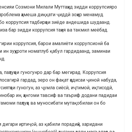
венсияи Созмони Милали Муттаҳид зидди коррупсияро
 проблема ҳамеша диққати ҷиддӣ зоҳир менамуд.
 бо коррупсия тадбирҳои зиёде андешида шудаанд.
за бар зидди коррупсия таҳия ва такмил меёбад.
шгирии коррупсия, барои амалиёти коррупсионӣ ба
 ин зуҳуроти номатлуб қабул гардидаанд, заминаи
нд.
 паҳлуҳои гуногунро дар бар мегирад. Коррупсия
улосагирӣ гардад, зеро он фақат ҳодисаи ҷиноӣ набуда,
иятҳои гуногун, аз ҷумла сиёсӣ, иҷтимоӣ, иқтисодӣ,
 Бинобар ин, ҳангоми тавсиф ва таъриф додани падидаи
тамоми паҳлуҳо ва муносибати мутақобилаи он бо
 дигари иртиҷоӣ, аз қабили порадиҳӣ, харидани
протексионизм (ошнобозӣ) ҳангоми ҳалли масъалаҳо ва