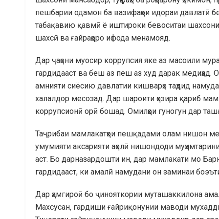
пешбарии одамон ба вазифаҳои идораи давлатӣ бе
табақавию қавмӣ ё иштироки бевоситаи шахсони 
шахсӣ ва ғайраҳоро ифода менамояд.
Дар ҷаҳони муосир коррупсия яке аз масоили мур
гардидааст ва беш аз пеш аз худ дарак медиҳад. О
амнияти сиёсию давлатии кишварҳо таҳдид намуд
халалдор месозад. Дар шароити ҳозира қариб мамл
коррупсионӣ орӣ бошад. Омилҳои гуногун дар таша
Таҷрибаи мамлакатҳои пешқадами олам нишон мед
умумияти аксарияти аҳолӣ нишондоди муҳимтарини
аст. Бо дарназардошти ин, дар мамлакати мо Барн
гардидааст, ки амалӣ намудани он заминаи боэът
Дар ҳамгироӣ бо ҷинояткории муташаккилона амал 
Махсусан, гардиши ғайриқонунии маводи мухадди