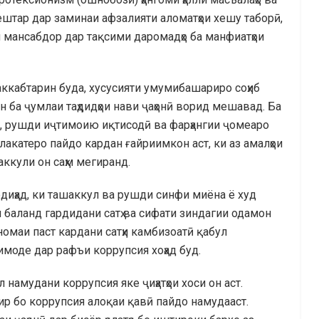
штар дар заминаи афзалияти аломатҳои хешу таборӣ,
мансабдор дар тақсими даромадҳо ба манфиатҳои
аккабтарин буда, хусусияти умумибашариро соҳиб
н ба ҷумлаи таҳдидҳои нави ҷаҳонӣ ворид мешавад. Ба
а, рушди иҷтимоию иқтисодӣ ва фарҳангии ҷомеаро
акатеро пайдо кардан ғайриимкон аст, ки аз амалҳои
ккули он саҳм мегиранд.
иҳад, ки ташаккул ва рушди синфи миёна ё худ
 баланд гардидани сатҳ ва сифати зиндагии одамон
омаи паст кардани сатҳи камбизоатӣ қабул
имоде дар рафъи коррупсия хоҳад буд.
намудани коррупсия яке ҷиҳатҳои хоси он аст.
р бо коррупсия алоқаи қавӣ пайдо намудааст.