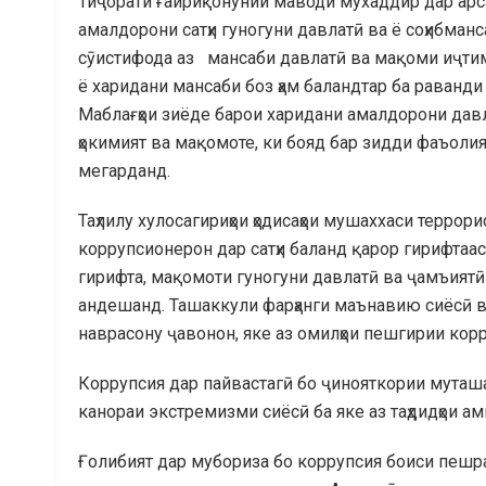
Тиҷорати ғайриқонунии маводи мухаддир дар арсаи
амалдорони сатҳи гуногуни давлатӣ ва ё соҳибман
сӯистифода аз мансаби давлатӣ ва мақоми иҷтим
ё харидани мансаби боз ҳам баландтар ба раванд
Маблағҳои зиёде барои харидани амалдорони дав
ҳокимият ва мақомоте, ки бояд бар зидди фаъолия
мегарданд.
Таҳлилу хулосагириҳои ҳодисаҳои мушаххаси террор
коррупсионерон дар сатҳи баланд қарор гирифтааст
гирифта, мақомоти гуногуни давлатӣ ва ҷамъиятӣ
андешанд. Ташаккули фарҳанги маънавию сиёсӣ в
наврасону ҷавонон, яке аз омилҳои пешгирии корр
Коррупсия дар пайвастагӣ бо ҷинояткории муташа
канораи экстремизми сиёсӣ ба яке аз таҳдидҳои а
Ғолибият дар мубориза бо коррупсия боиси пешр