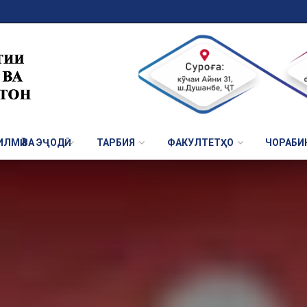
ЛМӢ ВА ЭҶОДӢ
ТАРБИЯ
ФАКУЛТЕТҲО
ЧОРАБИ