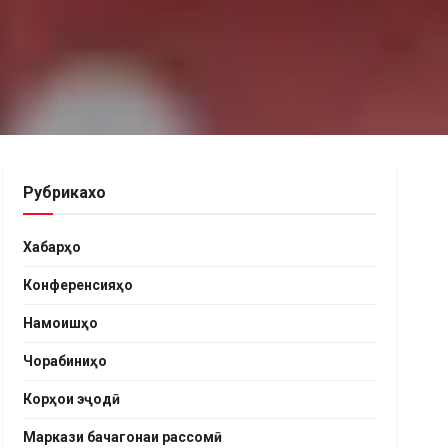
Рубрикахо
Хабарҳо
Конференсияҳо
Намоишҳо
Чорабиниҳо
Корҳои эҷодӣ
Маркази бачагонаи рассомӣ