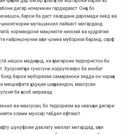
 ҷаҳонӣ дар бисёр ҳолатҳо бе иштироки бархе аз
сабони дигар номумкин гардидааст. Онҳо бо
оиашон, барои ба даст овардани даромади зиёд ва
и ҷинояткории муташаккил пайваст мегарданд.
латӣ, кормандони мақомоти низомӣ ва қудратии
ти ғайриқонунии аҳли ҷомеа мубориза баранд, сарф
истӣ нишон медиҳанд, ки ҳамгироии террористон бо
. Хусусиятҳои гуногуни коррупсияро ба инобат
 бояд барои муборизаи самараноки зидди он чораҳо
а маърифати ҳуқуқии шаҳрвандон, махсусан
упсия ба ҳисоб меравад.
ккил ва махсусан, бо терроризм ва навъҳои дигари
мнияти олами муосир табдил ёфтааст.
афту шукуфоии давлату миллат мегардад, аҳли