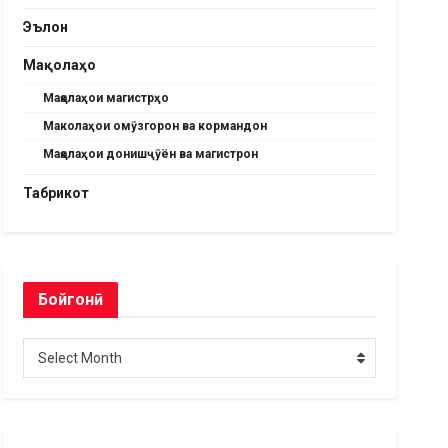
Эълон
Мақолаҳо
Мақолаҳои магистрҳо
Маколаҳои омӯзгорон ва кормандон
Мақолаҳои донишҷӯён ва магистрон
Табрикот
Бойгонӣ
Бойгонӣ
Select Month