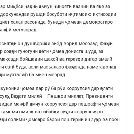
ар миқёси ҷаҳонӣ ҳамчун ҷинояти вазнин ва яке аз
лалдоркунандаи рушди босуботи иҷтимоию иқтисодии
одиёт халал расонида, бунёди ҷомеаи демократиро
анфӣ мегузорад.
сиятҳои он душвориҳои зиёд ворид месозад. Фаҳми
соҳаҳои гуногуни ҳаёти ҷомеа дониста шуда, аз
мақсади бойшавии шахсӣ ва ғаразҳои дигар амалӣ
и сатҳӣ буда, асли масъаларо фаҳмонда наметавонад
ҳҳои мухталиф ба миён меорад.
кунонии ҷомеа дар рӯ ба рӯи коррупсия дар ҳолати
сулҳу Ваҳдати миллӣ – Пешвои миллат, Президенти
адидаи манфӣ ҳамчун коррупсия дар пешрафти ҷомеаи
тамоми омилҳо ва сабабҳои зуҳури коррупсияро
аҳои солими ҷомеаро барои пешгирии ин зуҳур ва поён