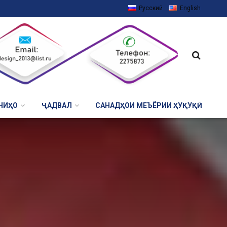
Русский
English
НИҲО
ҶАДВАЛ
САНАДҲОИ МЕЪЁРИИ ҲУҚУҚӢ