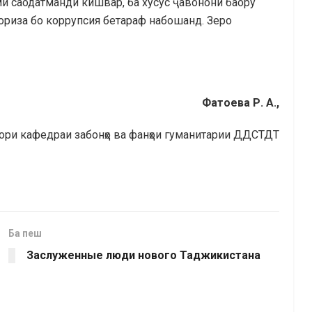
ми саодатманди кишвар, ба хусус ҷавонони баору
ориза бо коррупсия бетараф набошанд. Зеро
Фатоева Р.
А.
,
ори кафедраи забонҳо ва фанҳои гуманитарии ДДСТДТ
Ба пеш
Заслуженные люди нового Таджикистана