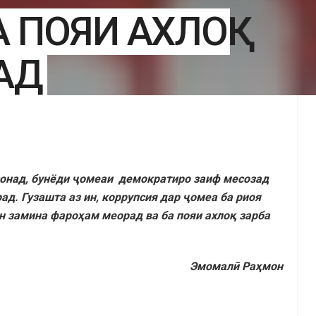
 ПОЯИ АХЛОҚ
АД
сонад, бунёди ҷомеаи демократиро заиф месозад
д. Гузашта аз ин, коррупсия дар ҷомеа ба риоя
 замина фароҳам меорад ва ба пояи ахлоқ зарба
Эмомалӣ Раҳмон