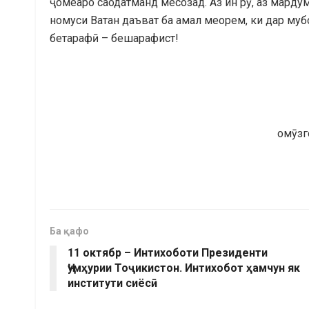
ҷомеаро саодатманд месозад. Аз ин рӯ, аз марду
номуси Ватан даъват ба амал меорем, ки дар муб
бетарафӣ – бешарафист!
омӯзг
Ба қафо
11 октябр – Интихоботи Президенти
Ҷумҳурии Тоҷикистон. Интихобот ҳамчун як
институти сиёсӣ