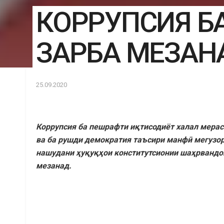
КОРРУПСИЯ БА
ЗАРБА МЕЗАН
25.09.2020
Коррупсия ба пешрафти иқтисодиёт халал мера
ва ба рушди демократия таъсири манфӣ мегузора
нашудани ҳуқуқҳои конститутсионии шаҳрвандон
мезанад.