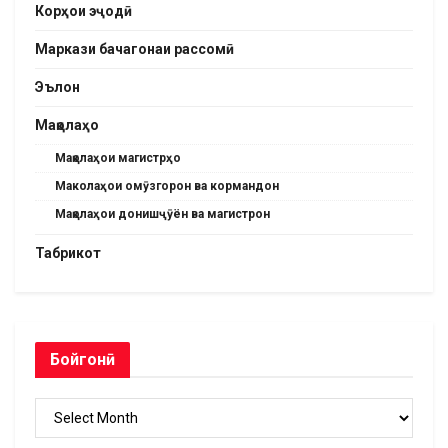
Корҳои эҷодӣ
Маркази бачагонаи рассомӣ
Эълон
Мақолаҳо
Мақолаҳои магистрҳо
Маколаҳои омӯзгорон ва кормандон
Мақолаҳои донишҷӯён ва магистрон
Табрикот
Бойгонӣ
Бойгонӣ