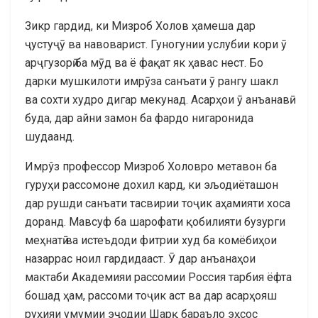
Зикр гардид, ки Мизроб Холов ҳамеша дар
ҷустуҷӯ ва навоварист. Гуногунии услубии кори ӯ
арҷгузорӣ ба мӯд ва ё фақат як ҳавас нест. Бо
дарки мушкилоти имрӯза санъати ӯ рангу шакл
ва сохти худро дигар мекунад. Асарҳои ӯ анъанавӣ
буда, дар айни замон ба фардо нигаронида
шудаанд.
Имрўз профессор Мизроб Холовро метавон ба
гуруҳи рассомоне дохил кард, ки эљодиёташон
дар рушди санъати тасвирии тоҷик аҳамияти хоса
доранд. Мавсуф ба шарофати қобилияти бузурги
меҳнатӣ ва истеъдоди фитрии худ ба комёбиҳои
назаррас ноил гардидааст. Ӯ дар анъанаҳои
мактаби Академияи рассомии Россия тарбия ёфта
бошад ҳам, рассоми тоҷик аст ва дар асарҳояш
руҳияи умумии эҷодии Шарқ бараъло эҳсос