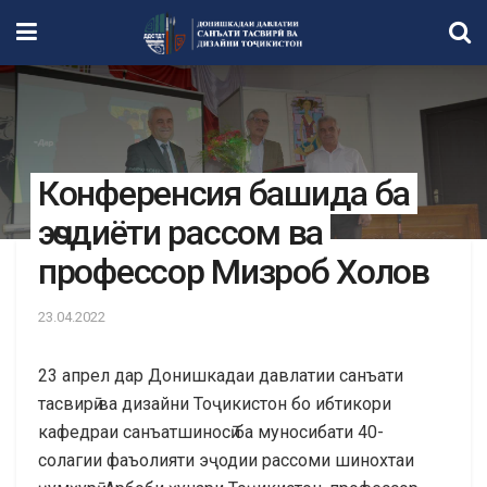
Конференсия башида ба
эҷодиёти рассом ва
профессор Мизроб Холов
23.04.2022
23 апрел дар Донишкадаи давлатии санъати
тасвирӣ ва дизайни Тоҷикистон бо ибтикори
кафедраи санъатшиносӣ ба муносибати 40-
солагии фаъолияти эҷодии рассоми шинохтаи