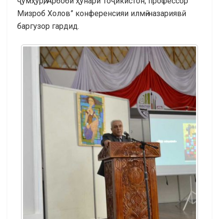
ҷумҳурӣ, Арбоби ҳунари Тоҷикистон, профессор
Мизроб Холов” конференсияи илмӣ-назариявӣ
баргузор гардид.