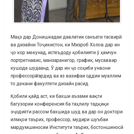
Маҳз дар Донишкадаи давлатии санъати тасвирӣ
ва дизайни Тоҷикистон, ки Мизроб Холов дар ин
ҷо кор мекунад, истеъдоду қобилияти ӯ ҳамчун
портретнавис, манзаранигор, график, мусаввир
кушода шудаанд. Ӯ дар ин ҷо соҳиби унвони
профессорӣ гардид ва аз вазифаи оддии муаллим
то декани факултети дизайн расид.
Қобили қайд аст, ки бахши аъзами вақти
багузории конференсия ба таҳлилу тадқиқи
эҷодиёти рассом бахшида шуд ва дар он доктори
илмҳои таърих, профессор, мудири шуъбаи
мардумшиносии Институти таърих, бостоншиносӣ