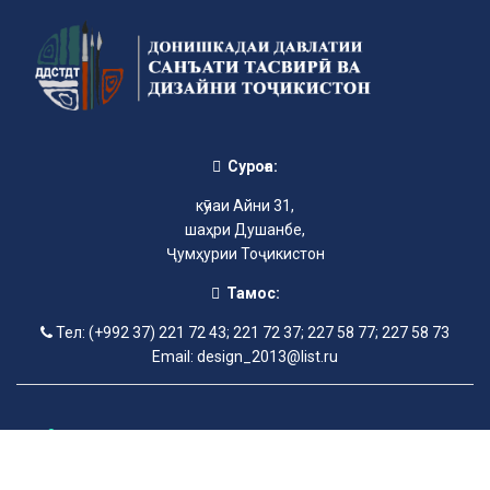
Суроға:
кӯчаи Айни 31,
шаҳри Душанбе,
Ҷумҳурии Тоҷикистон
Тамос:
Тел: (+992 37) 221 72 43; 221 72 37; 227 58 77; 227 58 73
Email: design_2013@list.ru
©2013-2025 Донишкадаи давлатии санъати тасвирӣ ва дизайни
Тоҷикистон