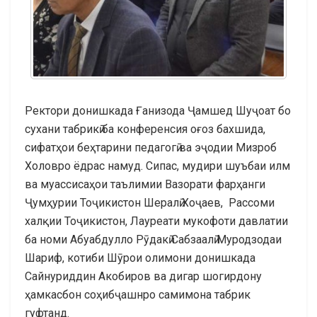
Ректори донишкада Ғанизода Ҷамшед Шуҷоат бо
сухани табрикӣ ба конференсия оғоз бахшида,
сифатҳои беҳтарини педагогӣ ва эҷодии Мизроб
Холовро ёдрас намуд. Сипас, мудири шуъбаи илм
ва муассисаҳои таълимии Вазорати фарҳанги
Ҷумҳурии Тоҷикистон Шералӣ Хоҷаев, Рассоми
халқии Тоҷикистон, Лауреати мукофоти давлатии
ба номи Абуабдулло Рӯдакӣ Сабзаалӣ Муродзодаи
Шариф, котиби Шӯрои олимони донишкада
Сайнуриддин Акобиров ва дигар шогирдону
ҳамкасбон соҳибҷашнро самимона табрик
гуфтанд.