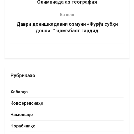
Олимпиада аз география
Ба пеш
Даври донишкадавии озмуни «Фурӯғи субҳи
доноӣ…” ҷамъбаст гардид
Рубрикахо
Хабарҳо
Конференсияҳо
Намоишҳо
Чорабиниҳо