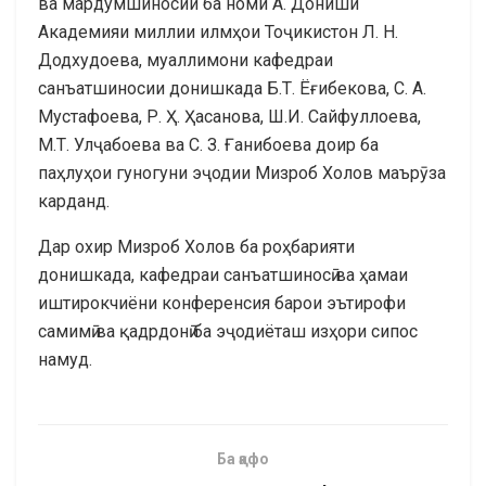
ва мардумшиносии ба номи А. Дониши
Академияи миллии илмҳои Тоҷикистон Л. Н.
Додхудоева, муаллимони кафедраи
санъатшиносии донишкада Б.Т. Ёғибекова, С. А.
Мустафоева, Р. Ҳ. Ҳасанова, Ш.И. Сайфуллоева,
М.Т. Улҷабоева ва С. З. Ғанибоева доир ба
паҳлуҳои гуногуни эҷодии Мизроб Холов маърӯза
карданд.
Дар охир Мизроб Холов ба роҳбарияти
донишкада, кафедраи санъатшиносӣ ва ҳамаи
иштирокчиёни конференсия барои эътирофи
самимӣ ва қадрдонӣ ба эҷодиёташ изҳори сипос
намуд.
Ба қафо