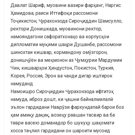
Давлат Шариф, муовини вазири фарҳанг, Наргис
Ҳамидова, раиси Иттифоқи рассомони
Тоҷикистон, Ҷурахонзода Сироҷиддин Шамсулло,
ректори Донишкада, муовинони ректор,
намояндагони сафоратхонаҳо ва корпусҳои
дипломатии муқими шаҳри Душанбе, рассомони
шинохтаи кишвар, кормандону омӯзгорон,
донишҷӯён ва меҳмонон аз Ҷумҳурии Мардумии
Чин, кишварҳои Ҳиндустон, Покистон, Туркия,
Корея, Россия, Эрон ва чанди дигар иштирок
намуданд.
Намоишро
Сироҷиддин Ҷурахонзода ифтитоҳ
намуда, иброз дошт, ки ҷашни байналмилалӣ
эълон гардидани Наврӯзи фархундапай барои боз
ҳам амиқу дақиқ, возеҳу равшан тасвир ва ба
таври васею доманадор бо шукуҳу шаҳомати
хосса таҷлил гардидани он шароити мусоид