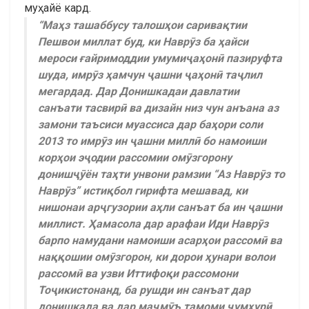
муҳайё кард.
“Маҳз ташаббусу талошҳои саривақтии
Пешвои миллат буд, ки Наврӯз ба ҳайси
мероси ғайримоддии умумиҷаҳонӣ пазируфта
шуда, имрӯз ҳамчун ҷашни ҷаҳонӣ таҷлил
мегардад. Дар Донишкадаи давлатии
санъати тасвирӣ ва дизайн низ чун анъана аз
замони таъсиси муассиса дар баҳори соли
2013 то имрӯз ин ҷашни миллӣ бо намоиши
корҳои эҷодии рассомии омӯзгорону
донишҷӯён таҳти унвони рамзии “Аз Наврӯз то
Наврӯз” истиқбол гирифта мешавад, ки
нишонаи арҷгузории аҳли санъат ба ин ҷашни
миллист. Ҳамасола дар арафаи Иди Наврӯз
барпо намудани намоиши асарҳои рассомӣ ва
наққошии омӯзгорон, ки дорои ҳунари волои
рассомӣ ва узви Иттифоқи рассомони
Тоҷикистонанд, ба рушди ин санъат дар
донишкада ва дар маҷмӯъ тамоми ҷумҳурӣ