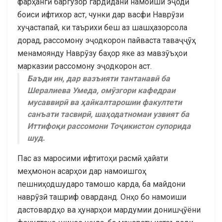
фарҳангӣ баргузор гардидани намоиши эҷодӣ
боиси ифтихор аст, чунки дар васфи Наврӯзи
хуҷастапай, ки таърихи беш аз шашҳазорсола
дорад, рассомону эҷодкорон пайваста таваҷҷӯҳ
менамоянду Наврӯзу баҳор яке аз мавзӯъҳои
марказии рассомону эҷодкорон аст.
Баъди ин, дар вазъияти тантанавӣ ба
Шералиева Умеда, омӯзгори кафедраи
мусаввирӣ ва ҳайкалтарошии факултети
санъати тасвирӣ, шаҳодатномаи узвият ба
Иттифоқи рассомони Тоҷикистон супорида
шуд.
Пас аз маросими ифтитоҳи расмӣ ҳайати
меҳмонон асарҳои дар намоишгоҳ
пешниҳодшударо тамошо карда, ба майдони
наврӯзӣ ташриф оварданд. Онҳо бо намоиши
дастовардҳо ва ҳунарҳои мардумии донишҷӯёни