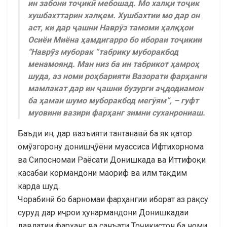
ин забони тоҷикӣ мебошад. Мо халқи тоҷик
хушбахттарин халқем. Хушбахтии мо дар он
аст, ки дар ҷашни Наврӯз тамоми ҳалқҳои
Осиёи Миёна ҳамдигарро бо ибораи тоҷикии
“Наврӯз муборак ”табрику муборакбод
менамоянд. Ман низ ба ин табрикот ҳамроҳ
шуда, аз номи роҳбарияти Вазорати фарҳанги
мамлакат дар ин ҷашни бузурги аҷдодиамон
ба ҳамаи шумо муборакбод мегӯям”, – гуфт
муовини вазири фарҳанг зимни суханрониаш.
Баъди ин, дар вазъияти тантанавӣ ба як қатор
омӯзгорону донишҷӯёни муассиса Ифтихорнома
ва Сипосномаи Раёсати Донишкада ва Иттифоқи
касабаи кормандони маориф ва илм тақдим
карда шуд.
Чорабинӣ бо барномаи фарҳангии иборат аз рақсу
суруд дар иҷрои ҳунармандони Донишкадаи
давлатии фарҳанг ва санъати Тоҷикистон ба номи