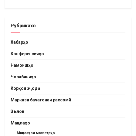
Рубрикахо
Хабарҳо
Конференсияҳо
Намоишҳо
Чорабиниҳо
Корҳои эҷодӣ
Маркази бачагонаи рассомӣ
Эълон
Мақолаҳо
Мақолаҳои магистрҳо