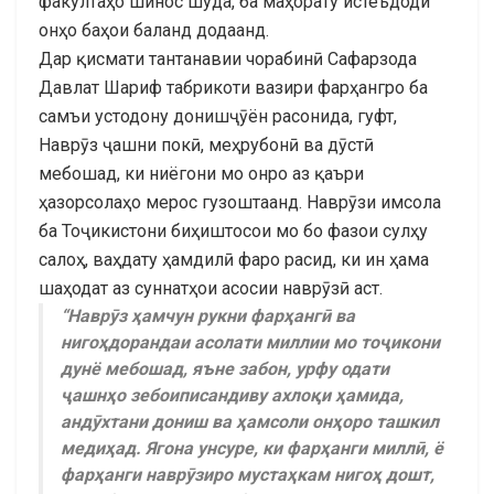
факултаҳо шинос шуда, ба маҳорату истеъдоди
онҳо баҳои баланд додаанд.
Дар қисмати тантанавии чорабинӣ Сафарзода
Давлат Шариф табрикоти вазири фарҳангро ба
самъи устодону донишҷӯён расонида, гуфт,
Наврӯз ҷашни покӣ, меҳрубонӣ ва дӯстӣ
мебошад, ки ниёгони мо онро аз қаъри
ҳазорсолаҳо мерос гузоштаанд. Наврӯзи имсола
ба Тоҷикистони биҳиштосои мо бо фазои сулҳу
салоҳ, ваҳдату ҳамдилӣ фаро расид, ки ин ҳама
шаҳодат аз суннатҳои асосии наврӯзӣ аст.
“Наврӯз ҳамчун рукни фарҳангӣ ва
нигоҳдорандаи асолати миллии мо тоҷикони
дунё мебошад, яъне забон, урфу одати
ҷашнҳо зебоиписандиву ахлоқи ҳамида,
андӯхтани дониш ва ҳамсоли онҳоро ташкил
медиҳад. Ягона унсуре, ки фарҳанги миллӣ, ё
фарҳанги наврӯзиро мустаҳкам нигоҳ дошт,