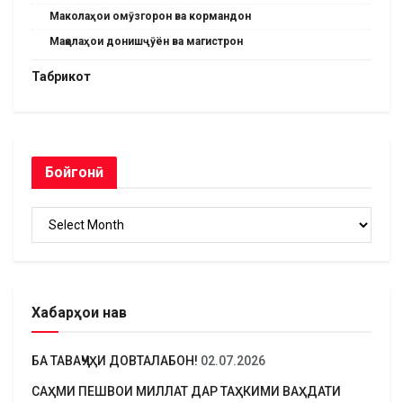
Маколаҳои омӯзгорон ва кормандон
Мақолаҳои донишҷӯён ва магистрон
Табрикот
Бойгонӣ
Бойгонӣ
Хабарҳои нав
БА ТАВАҶҶУҲИ ДОВТАЛАБОН!
02.07.2026
САҲМИ ПЕШВОИ МИЛЛАТ ДАР ТАҲКИМИ ВАҲДАТИ