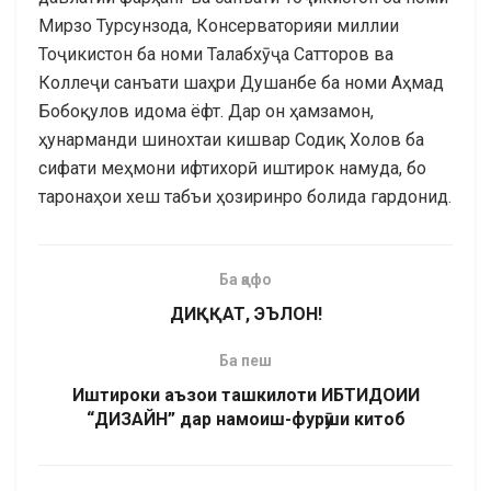
Мирзо Турсунзода, Консерваторияи миллии
Тоҷикистон ба номи Талабхӯҷа Сатторов ва
Коллеҷи санъати шаҳри Душанбе ба номи Аҳмад
Бобоқулов идома ёфт. Дар он ҳамзамон,
ҳунарманди шинохтаи кишвар Содиқ Холов ба
сифати меҳмони ифтихорӣ иштирок намуда, бо
таронаҳои хеш табъи ҳозиринро болида гардонид.
Ба қафо
ДИҚҚАТ, ЭЪЛОН!
Ба пеш
Иштироки аъзои ташкилоти ИБТИДОИИ
“ДИЗАЙН” дар намоиш-фурӯши китоб