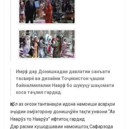
Имрӯз дар Донишкадаи давлатии санъати
тасвирӣ ва дизайни Тоҷикистон ҷашни
байналмилалии Наврӯз бо шукуҳу шаҳомати
хоса таҷлил гардид.
Қабл аз оғози тантанаҳои идона намоиши асарҳои
эҷодии омӯзгорону донишҷӯён таҳти унвони “Аз
Наврӯз то Наврӯз” ифтитоҳ гардид.
Дар расми кушодшавии намоишгоҳ Сафарзода