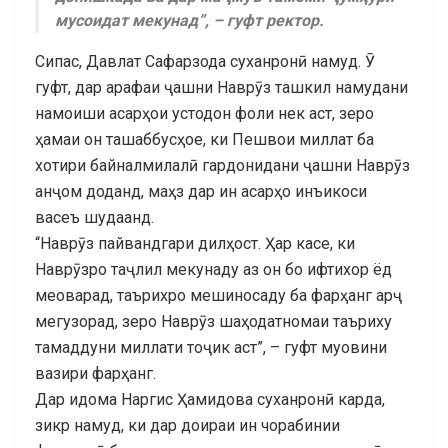
мусоидат мекунад”, – гуфт ректор.
Сипас, Давлат Сафарзода суханронӣ намуд. Ӯ
гуфт, дар арафаи ҷашни Наврӯз ташкил намудани
намоиши асарҳои устодон фоли нек аст, зеро
ҳамаи он ташаббусҳое, ки Пешвои миллат ба
хотири байналмилалӣ гардонидани ҷашни Наврӯз
анҷом доданд, маҳз дар ин асарҳо инъикоси
васеъ шудаанд.
“Наврӯз пайвандгари дилҳост. Ҳар касе, ки
Наврӯзро таҷлил мекунаду аз он бо ифтихор ёд
меоварад, таърихро мешиносаду ба фарҳанг арҷ
мегузорад, зеро Наврӯз шаҳодатномаи таъриху
тамаддуни миллати тоҷик аст”, – гуфт муовини
вазири фарҳанг.
Дар идома Наргис Ҳамидова суханронӣ карда,
зикр намуд, ки дар доираи ин чорабинии