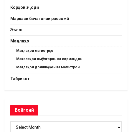
Корҳои эҷодӣ
Маркази бачагонаи рассомӣ
Эълон
Мақолаҳо
Мақолаҳои магистрҳо
Маколаҳои омӯзгорон ва кормандон
Мақолаҳои донишҷӯён ва магистрон
Табрикот
Бойгонӣ
Бойгонӣ