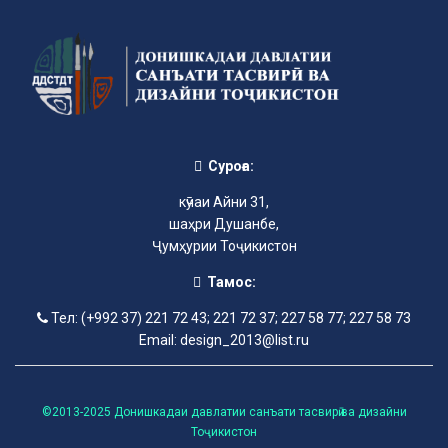
Суроға:
кӯчаи Айни 31,
шаҳри Душанбе,
Ҷумҳурии Тоҷикистон
Тамос:
Тел: (+992 37) 221 72 43; 221 72 37; 227 58 77; 227 58 73
Email: design_2013@list.ru
©2013-2025 Донишкадаи давлатии санъати тасвирӣ ва дизайни
Тоҷикистон