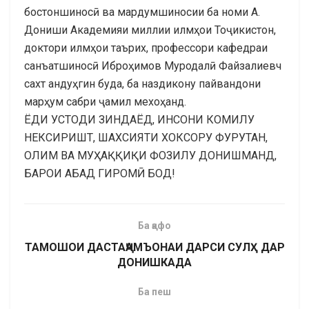
бостоншиносӣ ва мардумшиносии ба номи А.
Дониши Академияи миллии илмҳои Тоҷикистон,
доктори илмҳои таърих, профессори кафедраи
санъатшиносӣ Иброҳимов Муродалӣ Файзалиевч
сахт андуҳгин буда, ба наздикону пайвандони
марҳум сабри ҷамил мехоҳанд.
ЁДИ УСТОДИ ЗИНДАЁД, ИНСОНИ КОМИЛУ
НЕКСИРИШТ, ШАХСИЯТИ ХОКСОРУ ФУРУТАН,
ОЛИМ ВА МУҲАҚҚИҚИ ФОЗИЛУ ДОНИШМАНД,
БАРОИ АБАД ГИРОМӢ БОД!
Ба қафо
ТАМОШОИ ДАСТАҶАМЪОНАИ ДАРСИ СУЛҲ ДАР
ДОНИШКАДА
Ба пеш