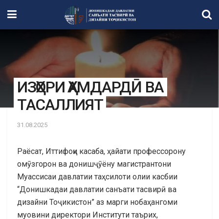
ИЗҲОРИ ҲАМДАРДӢ ВА
ТАСАЛЛИЯТ
31.08.2025
Раёсат, Иттифоқи касаба, ҳайати профессорону
омӯзгорон ва донишҷӯёну магистрантони
Муассисаи давлатии таҳсилоти олии касбии
“Донишкадаи давлатии санъати тасвирӣ ва
дизайни Тоҷикистон” аз марги нобаҳангоми
муовини директори Институти таърих,