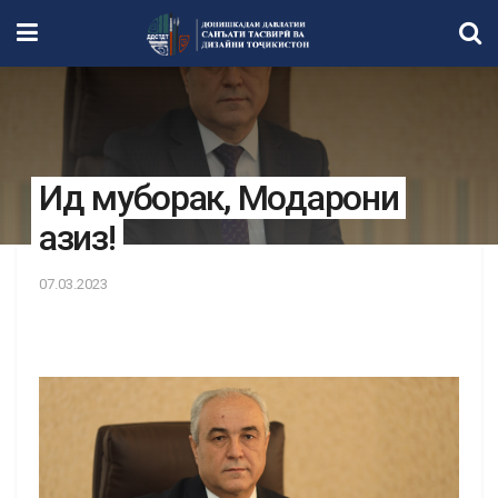
Ид муборак, Модарони
азиз!
07.03.2023