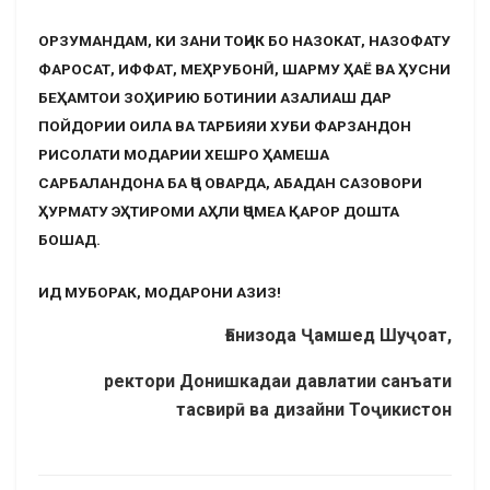
ОРЗУМАНДАМ, КИ ЗАНИ ТОҶИК БО НАЗОКАТ, НАЗОФАТУ
ФАРОСАТ, ИФФАТ, МЕҲРУБОНӢ, ШАРМУ ҲАЁ ВА ҲУСНИ
БЕҲАМТОИ ЗОҲИРИЮ БОТИНИИ АЗАЛИАШ ДАР
ПОЙДОРИИ ОИЛА ВА ТАРБИЯИ ХУБИ ФАРЗАНДОН
РИСОЛАТИ МОДАРИИ ХЕШРО ҲАМЕША
САРБАЛАНДОНА БА ҶО ОВАРДА, АБАДАН САЗОВОРИ
ҲУРМАТУ ЭҲТИРОМИ АҲЛИ ҶОМЕА ҚАРОР ДОШТА
БОШАД.
ИД МУБОРАК, МОДАРОНИ АЗИЗ!
Ғанизода Ҷамшед Шуҷоат,
ректори Донишкадаи давлатии санъати
тасвирӣ ва дизайни Тоҷикистон