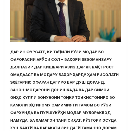
ДАР ИН ФУРСАТЕ, КИ ТАҶЛИЛИ РӮЗИ МОДАР БО
ФАРОРАСИИ АРӮСИ СОЛ – БАҲОРИ ЗЕБОМАНЗАРУ
ДИЛПАЗИР ДАР КИШВАРИ АЗИЗ ДАР ЯК ВАҚТ РОСТ
ОМАДААСТ ВА МОДАРУ БАҲОР ҲАРДУ ҲАМ РИСОЛАТИ
ЭҲЁГАРИЮ ОФАРАНДАГИРО БАР ДУШ ДОРАНД,
ЗАНОН-МОДАРОНИ ДОНИШКАДА ВА ДАР СИМОИ
ОНҲО КУЛЛИ БОНУВОНИ ТОҶИКУ ТОҶИКИСТОНИРО БО
КАМОЛИ ЭҲТИРОМУ САМИМИЯТИ ТАМОМ БО РӮЗИ
ФАРХУНДА ВА ПУРШУКӮҲИ МОДАР МУБОРАКБОД
НАМУДА, БА ҲАМАГОН ТАНИ СИҲАТ, РӮЗГОРИ ОСУДА,
ХУШБАХТӢ ВА БАРАКАТИ ЗИНДАГӢ ТАМАННО ДОРАМ.