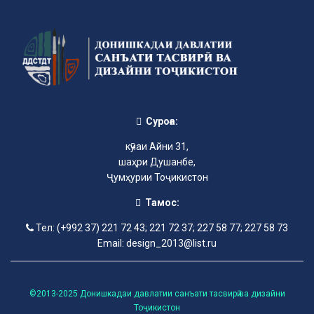
Суроға:
кӯчаи Айни 31,
шаҳри Душанбе,
Ҷумҳурии Тоҷикистон
Тамос:
Тел: (+992 37) 221 72 43; 221 72 37; 227 58 77; 227 58 73
Email: design_2013@list.ru
©2013-2025 Донишкадаи давлатии санъати тасвирӣ ва дизайни
Тоҷикистон