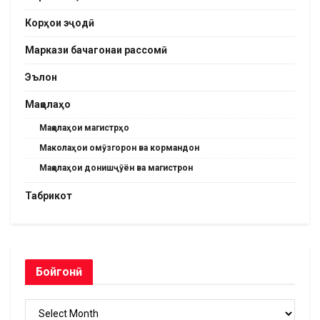
Корҳои эҷодӣ
Маркази бачагонаи рассомӣ
Эълон
Мақолаҳо
Мақолаҳои магистрҳо
Маколаҳои омӯзгорон ва кормандон
Мақолаҳои донишҷӯён ва магистрон
Табрикот
Бойгонӣ
Бойгонӣ