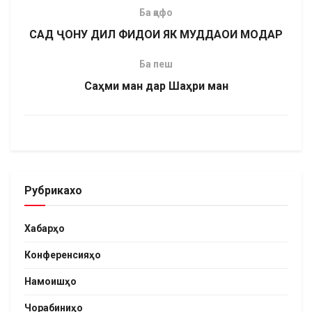
Ба қафо
САД ҶОНУ ДИЛ ФИДОИ ЯК МУДДАОИ МОДАР
Ба пеш
Саҳми ман дар Шаҳри ман
Рубрикахо
Хабарҳо
Конференсияҳо
Намоишҳо
Чорабиниҳо