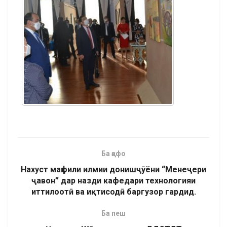
Ба қафо
Нахуст маҳфили илмии донишҷӯёни “Менеҷери
ҷавон” дар назди кафедари технологияи
иттилоотӣ ва иқтисодӣ баргузор гардид.
Ба пеш