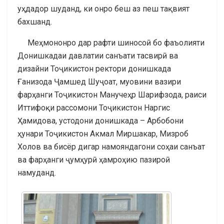
уҳдадор шуданд, ки онро беш аз пеш тақвият
бахшанд.
Меҳмононро дар рафти шиносоӣ бо фаъолияти
Донишкадаи давлатии санъати тасвирӣ ва
дизайни Тоҷикистон ректори донишкада
Ғанизода Ҷамшед Шуҷоат, муовини вазири
фарҳанги Тоҷикистон Манучеҳр Шарифзода, раиси
Иттифоқи рассомони Тоҷикистон Наргис
Ҳамидова, устодони донишкада – Арбобони
ҳунари Тоҷикистон Акмал Миршакар, Мизроб
Холов ва бисёр дигар намояндагони соҳаи санъат
ва фарҳанги ҷумҳурӣ ҳамроҳию пазироӣ
намуданд.