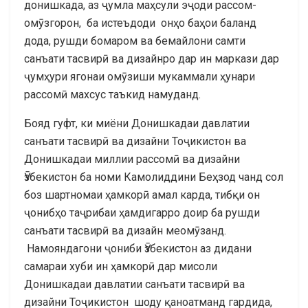
донишкада, аз ҷумла маҳсули эҷоди рассом-
омӯзгорон, ба истеъдоди онҳо баҳои баланд
дода, рушди бомаром ва бемайлони самти
санъати тасвирӣ ва дизайнро дар ин маркази дар
ҷумҳури ягонаи омӯзиши мукаммали ҳунари
рассомӣ махсус таъкид намуданд.
Бояд гуфт, ки миёни Донишкадаи давлатии
санъати тасвирӣ ва дизайни Тоҷикистон ва
Донишкадаи миллии рассомӣ ва дизайни
Ӯзбекистон ба номи Камолиддини Беҳзод чанд сол
боз шартномаи ҳамкорӣ амал карда, тибқи он
ҷонибҳо таҷрибаи ҳамдигарро доир ба рушди
санъати тасвирӣ ва дизайн меомӯзанд.
Намояндагони ҷониби Ӯзбекистон аз дидани
самараи хуби ин ҳамкорӣ дар мисоли
Донишкадаи давлатии санъати тасвирӣ ва
дизайни Тоҷикистон шоду қаноатманд гардида,