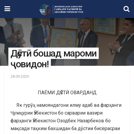
Дӯстӣ бошад мароми
ҷовидон!
28.09.2020
ПАЁМИ ДӮСТӢ ОВАРДАНД
Як гурӯҳ намояндагони илму адаб ва фарҳанги
Ҷумҳурии Ӯзбекистон бо сарварии вазири
фарҳанги Ӯзбекистон Озодбек Назарбеков бо
мақсади таҳким бахшидан ба дӯстии бисёрасраи