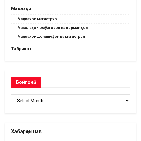
Мақолаҳо
Мақолаҳои магистрҳо
Маколаҳои омӯзгорон ва кормандон
Мақолаҳои донишҷӯён ва магистрон
Табрикот
Бойгонӣ
Бойгонӣ
Хабарҳои нав