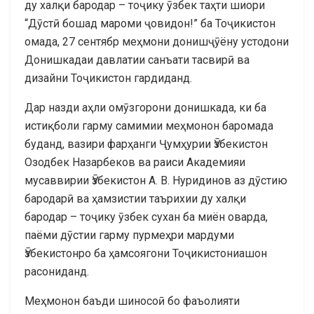
ду халқи бародар – тоҷику ӯзбек таҳти шиори
“Дӯстӣ бошад мароми ҷовидон!” ба Тоҷикистон
омада, 27 сентябр меҳмони донишҷӯёну устодони
Донишкадаи давлатии санъати тасвирӣ ва
дизайни Тоҷикистон гардиданд.
Дар назди аҳли омӯзгорони донишкада, ки ба
истиқболи гарму самимии меҳмонон баромада
буданд, вазири фарҳанги Ҷумҳурии Ӯзбекистон
Озодбек Назарбеков ва раиси Академияи
мусаввирии Ӯзбекистон А. В. Нуридинов аз дӯстию
бародарӣ ва ҳамзистии таърихии ду халқи
бародар – тоҷику ӯзбек сухан ба миён оварда,
паёми дӯстии гарму пурмеҳри мардуми
Ӯзбекистонро ба ҳамсоягони Тоҷикистониашон
расониданд.
Меҳмонон баъди шиносоӣ бо фаъолияти