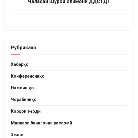
Ҷаласаи Шӯрои олимони ДДСТДТ
Рубрикахо
Хабарҳо
Конференсияҳо
Намоишҳо
Чорабиниҳо
Корҳои эҷодӣ
Маркази бачагонаи рассомӣ
Эълон