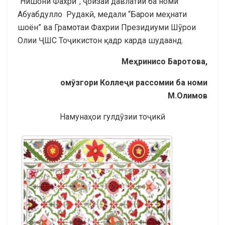
“Нишони Фахрӣ”, ҷоизаи давлатии ба номи
Абуабдулло Рудакӣ, медали “Барои меҳнати
шоён” ва Грамотаи Фахрии Президиуми Шӯрои
Олии ҶШС Тоҷикистон қадр карда шудаанд.
Ме
ҳ
ринисо
Баротова,
ом
ӯ
згори
Колле
ҷ
и
рассомии
ба
номи
М
.
Олимов
Намунаҳои гулдӯзии тоҷикӣ