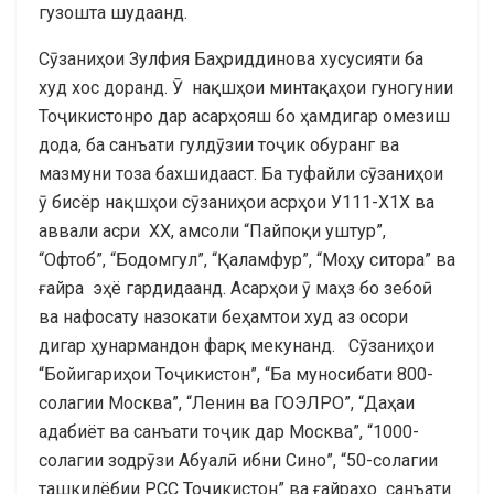
гузошта шудаанд.
Сӯзаниҳои Зулфия Баҳриддинова хусусияти ба
худ хос доранд. Ӯ нақшҳои минтақаҳои гуногунии
Тоҷикистонро дар асарҳояш бо ҳамдигар омезиш
дода, ба санъати гулдӯзии тоҷик обуранг ва
мазмуни тоза бахшидааст. Ба туфайли сӯзаниҳои
ӯ бисёр нақшҳои сӯзаниҳои асрҳои У111-Х1Х ва
аввали асри ХХ, амсоли “Пайпоқи уштур”,
“Офтоб”, “Бодомгул”, “Қаламфур”, “Моҳу ситора” ва
ғайра эҳё гардидаанд. Асарҳои ӯ маҳз бо зебоӣ
ва нафосату назокати беҳамтои худ аз осори
дигар ҳунармандон фарқ мекунанд. Сӯзаниҳои
“Бойигариҳои Тоҷикистон”, “Ба муносибати 800-
солагии Москва”, “Ленин ва ГОЭЛРО”, “Даҳаи
адабиёт ва санъати тоҷик дар Москва”, “1000-
солагии зодрӯзи Абуалӣ ибни Сино”, “50-солагии
ташкилёбии РСС Тоҷикистон” ва ғайраҳо санъати