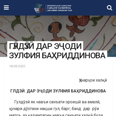
ГӮЛДӮЗӢ ДАР ЭҶОДИ
ЗУЛФИЯ БАҲРИДДИНОВА
18.09.2020
Ҳунарҳои халқӣ
Г
ЛД
З
Ӣ
ДАР
Э
Ҷ
ОДИ
ЗУЛФИЯ
БА
Ҳ
РИДДИНОВА
Гулдӯзӣ як навъи санъати ороишӣ ва амалӣ,
ҳунари дӯхтани нақши гул, барг, банд дар рӯи
матоъ, аз қадимтарин навъи санъати халқӣ буда,