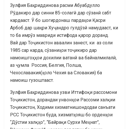
Зулфия Баҳриддинова расми Абуабдулло
Рӯдакиро дар синни 85-солагӣ дар сӯзанӣ сабт
кардааст. Ӯ бо шогирдонаш пардаҳои Қасри
Арбоб дар шаҳри Хуҷандро гулдӯзӣ намудааст, ки
то ба имрӯз мавриди истифода қарор доранд.
Вай дар Тоҷикистон аввалин занест, ки аз соли
1985 сар карда, сӯзаниҳои тоҷикиро дар
намоишгоҳҳои дохилии ватанӣ ва байналмилалӣ,
аз ҷумла Россия, Белгия, Полша,
Чехославакия(ҳоло Чехия ва Словакия) ба
намоиш гузоштааст.
Зулфия Баҳриддинова узви Иттифоқи рассомони
Тоҷикистон, дорандаи унвонҳои Рассоми халқии
Тоҷикистон, Ходими хизматнишондодаи санъати
РСС Тоҷикистон буда, хизматҳояш бо орденҳои
“Дӯстии халқҳо”, “Байрақи Сурхи Меҳнат”,