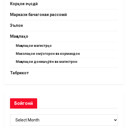
Корҳои эҷодӣ
Маркази бачагонаи рассомӣ
Эълон
Мақолаҳо
Мақолаҳои магистрҳо
Маколаҳои омӯзгорон ва кормандон
Мақолаҳои донишҷӯён ва магистрон
Табрикот
Бойгонӣ
Бойгонӣ