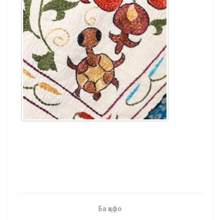
Ба қафо