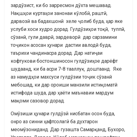
зардӯзист, ки бо зарресмон дӯхта мешавад.
Нақшҳои куртаҳои занонаи кӯлобӣ, раштӣ,
дарвозӣ ва бадахшонӣ хеле ҷолиб буда, ҳар яке
услуби хоси худро дорад. Гулдӯзиҳои тоқӣ, туппӣ,
сӯзанӣ, гули даврӣ, зардеворӣ дар сарзамини
тоҷикон асосан ҳунари дастии авлодӣ буда,
таърихи чандинасра дорад. Дар натиҷаи
кофтукови бостоншиносон гулдӯзиҳое дарёфт
шудаанд, ки ба асри 7-8 тааллуқ доштаанд. Яке
аз намудҳои махсуси гулдӯзии тоҷик сӯзанӣ
мебошад, ки дар ороиши манзили истиқоматӣ
истифода шуда, дар ҳаёти маънавии мардум
мақоми сазовор дорад.
Омӯзиши ҳунари гулдӯзӣ нисбатан осон буда,
онро аз синни ҳафтсолагӣ ба духтарон
меомӯзониданд. Дар гузашта Самарқанд, Бухоро,