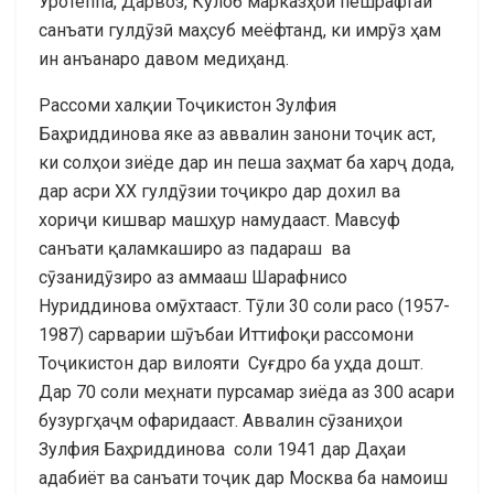
Уротеппа, Дарвоз, Кӯлоб марказҳои пешрафтаи
санъати гулдӯзӣ маҳсуб меёфтанд, ки имрӯз ҳам
ин анъанаро давом медиҳанд.
Рассоми халқии Тоҷикистон Зулфия
Баҳриддинова яке аз аввалин занони тоҷик аст,
ки солҳои зиёде дар ин пеша заҳмат ба харҷ дода,
дар асри ХХ гулдӯзии тоҷикро дар дохил ва
хориҷи кишвар машҳур намудааст. Мавсуф
санъати қаламкаширо аз падараш ва
сӯзанидӯзиро аз аммааш Шарафнисо
Нуриддинова омӯхтааст. Тӯли 30 соли расо (1957-
1987) сарварии шӯъбаи Иттифоқи рассомони
Тоҷикистон дар вилояти Суғдро ба уҳда дошт.
Дар 70 соли меҳнати пурсамар зиёда аз 300 асари
бузургҳаҷм офаридааст. Аввалин сӯзаниҳои
Зулфия Баҳриддинова соли 1941 дар Даҳаи
адабиёт ва санъати тоҷик дар Москва ба намоиш