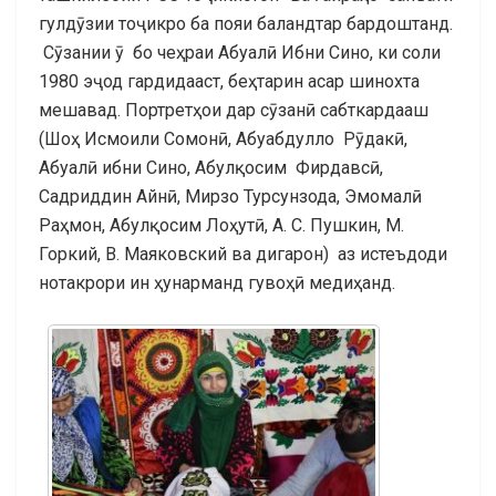
гулдӯзии тоҷикро ба пояи баландтар бардоштанд.
Сӯзании ӯ бо чеҳраи Абуалӣ Ибни Сино, ки соли
1980 эҷод гардидааст, беҳтарин асар шинохта
мешавад. Портретҳои дар сӯзанӣ сабткардааш
(Шоҳ Исмоили Сомонӣ, Абуабдулло Рӯдакӣ,
Абуалӣ ибни Сино, Абулқосим Фирдавсӣ,
Садриддин Айнӣ, Мирзо Турсунзода, Эмомалӣ
Раҳмон, Абулқосим Лоҳутӣ, А. С. Пушкин, М.
Горкий, В. Маяковский ва дигарон) аз истеъдоди
нотакрори ин ҳунарманд гувоҳӣ медиҳанд.