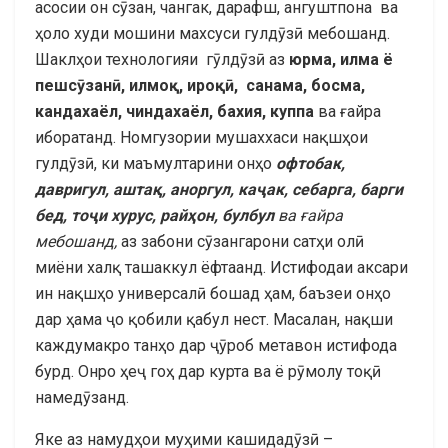
асосии он сӯзан, чангак, дарафш, ангуштпона ва
ҳоло худи мошини махсуси гулдӯзӣ мебошанд.
Шаклҳои технологияи гӯлдӯзӣ аз
юрма
,
илма
ё
пешс
ӯ
зан
ӣ
,
илмо
қ
,
иро
қӣ
,
санама
,
босма
,
кандахаёл
,
чиндахаёл
,
бахия
,
куп
па
ва ғайра
иборатанд. Номгузории мушаххаси нақшҳои
гулдӯзӣ, ки маъмултарини онҳо
офтобак,
давригул, ашта
қ
,
аноргул
,
ка
ҷ
ак
,
себарга
,
барги
бед
,
то
ҷ
и
хурус
,
рай
ҳ
он
,
булбул
ва
ғ
айра
мебошанд,
аз забони сӯзангарони сатҳи олӣ
миёни халқ ташаккул ёфтаанд. Истифодаи аксари
ин нақшҳо универсалӣ бошад ҳам, баъзеи онҳо
дар ҳама ҷо қобили қабул нест. Масалан, нақши
каждумакро танҳо дар ҷӯроб метавон истифода
бурд. Онро ҳеҷ гоҳ дар курта ва ё рӯмолу тоқӣ
намедӯзанд.
Яке аз намудҳои муҳими кашидадӯзӣ –