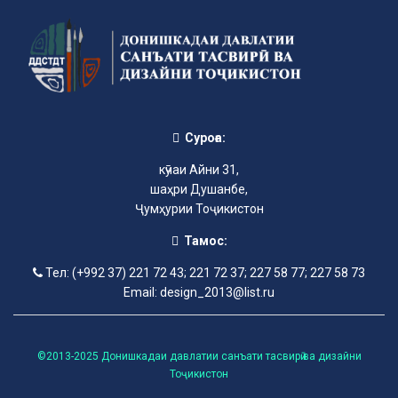
Суроға:
кӯчаи Айни 31,
шаҳри Душанбе,
Ҷумҳурии Тоҷикистон
Тамос:
Тел: (+992 37) 221 72 43; 221 72 37; 227 58 77; 227 58 73
Email: design_2013@list.ru
©2013-2025 Донишкадаи давлатии санъати тасвирӣ ва дизайни
Тоҷикистон