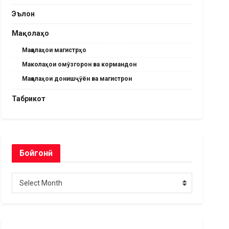
Эълон
Мақолаҳо
Мақолаҳои магистрҳо
Маколаҳои омӯзгорон ва кормандон
Мақолаҳои донишҷӯён ва магистрон
Табрикот
Бойгонӣ
Бойгонӣ
Select Month