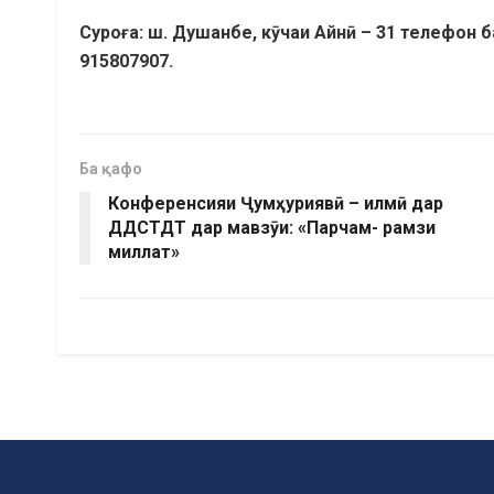
Суроға: ш. Душанбе, кӯчаи Айнӣ – 31 телефон 
9
15807907
.
Ба қафо
Конференсияи Ҷумҳуриявӣ – илмӣ дар
ДДСТДТ дар мавзӯи: «Парчам- рамзи
миллат»