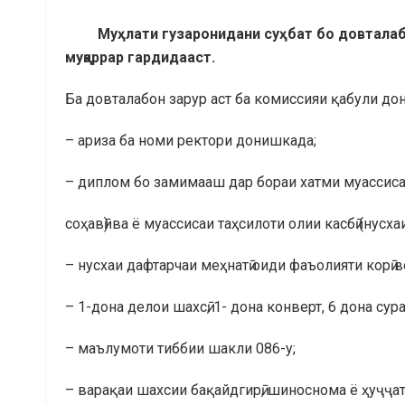
Муҳлати гузаронидани суҳбат бо довталаб
муқаррар гардидааст.
Ба довталабон зарур аст ба комиссияи қабули д
– ариза ба номи ректори донишкада;
– диплом бо замимааш дар бораи хатми муассисаҳ
соҳавӣ) ва ё муассисаи таҳсилоти олии касбӣ (нусхаи
– нусхаи дафтарчаи меҳнатӣ оиди фаъолияти корӣ в
– 1-дона делои шахсӣ, 1- дона конверт, 6 дона сура
– маълумоти тиббии шакли 086-у;
– варақаи шахсии бақайдгирӣ, шиноснома ё ҳуҷҷат