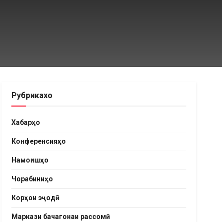
Рубрикахо
Хабарҳо
Конференсияҳо
Намоишҳо
Чорабиниҳо
Корҳои эҷодӣ
Маркази бачагонаи рассомӣ