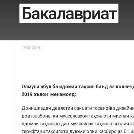
Бакалавриат
19.02.2019
Озмуни қабул ба идомаи таҳсил баъд аз коллеҷ
2019 эълон менамояд:
Донишкадаи давлатии санъати тасвирӣ ва дизайн
довталабоне, ки муассисаҳои таҳсилоти миёнаи ка
идомаи таҳсилро дар муассисаи таҳсилоти олии к
гирифтани таҳсилоти дуюми олии касбиро аз 01 и