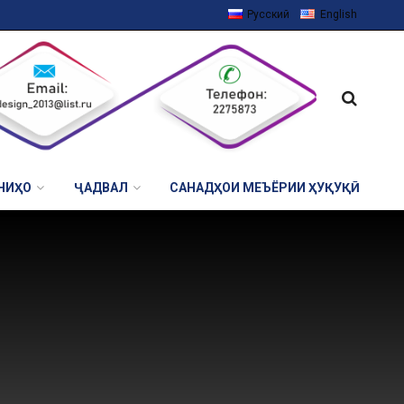
Русский
English
НИҲО
ҶАДВАЛ
САНАДҲОИ МЕЪЁРИИ ҲУҚУҚӢ