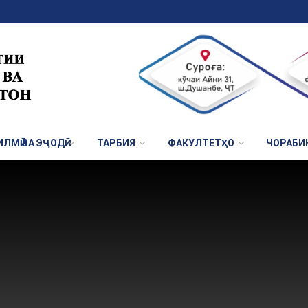
ЛМӢ ВА ЭҶОДӢ
ТАРБИЯ
ФАКУЛТЕТҲО
ЧОРАБИ