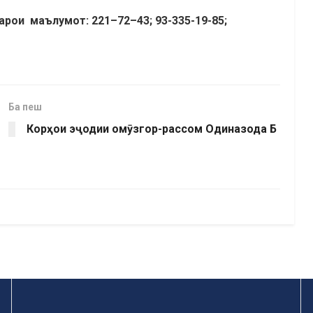
барои маълумот: 22
1
–
72
–
4
3; 93-335-19-85;
Ба пеш
Корҳои эҷодии омӯзгор-рассом Одиназода Б