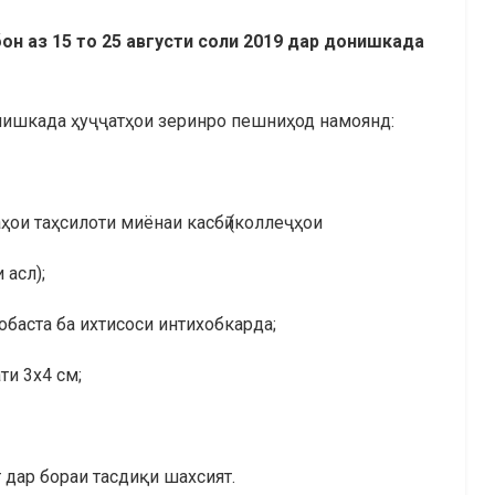
он аз 15 то 25 августи соли 2019 дар донишкада
онишкада ҳуҷҷатҳои зеринро пешниҳод намоянд:
ои таҳсилоти миёнаи касбӣ (коллеҷҳои
 асл);
обаста ба ихтисоси интихобкарда;
ти 3х4 см;
 дар бораи тасдиқи шахсият.