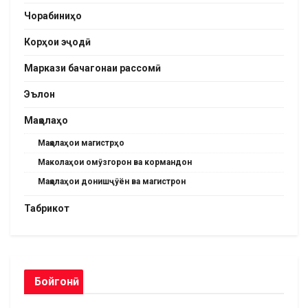
Чорабиниҳо
Корҳои эҷодӣ
Маркази бачагонаи рассомӣ
Эълон
Мақолаҳо
Мақолаҳои магистрҳо
Маколаҳои омӯзгорон ва кормандон
Мақолаҳои донишҷӯён ва магистрон
Табрикот
Бойгонӣ