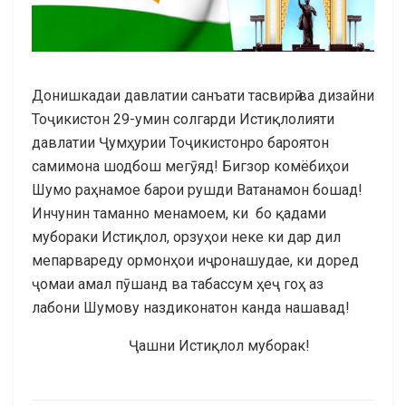
Донишкадаи давлатии санъати тасвирӣ ва дизайни
Тоҷикистон 29-умин солгарди Истиқлолияти
давлатии Ҷумҳурии Тоҷикистонро бароятон
самимона шодбош мегӯяд! Бигзор комёбиҳои
Шумо раҳнамое барои рушди Ватанамон бошад!
Инчунин таманно менамоем, ки бо қадами
мубораки Истиқлол, орзуҳои неке ки дар дил
мепарвареду ормонҳои иҷронашудае, ки доред
ҷомаи амал пӯшанд ва табассум ҳеҷ гоҳ аз
лабони Шумову наздиконатон канда нашавад!
Ҷашни Истиқлол муборак!