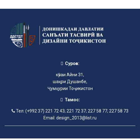
Суроға:
кӯчаи Айни 31,
шаҳри Душанбе,
Ҷумҳурии Тоҷикистон
Тамос:
Тел: (+992 37) 221 72 43; 221 72 37; 227 58 77; 227 58 73
Email: design_2013@list.ru