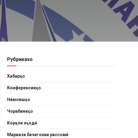
Рубрикахо
Хабарҳо
Конференсияҳо
Намоишҳо
Чорабиниҳо
Корҳои эҷодӣ
Маркази бачагонаи рассомӣ