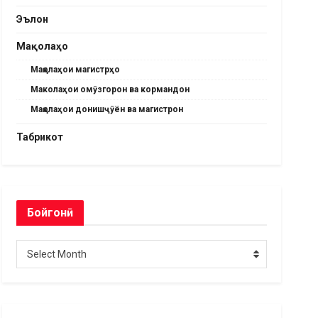
Эълон
Мақолаҳо
Мақолаҳои магистрҳо
Маколаҳои омӯзгорон ва кормандон
Мақолаҳои донишҷӯён ва магистрон
Табрикот
Бойгонӣ
Бойгонӣ
Select Month