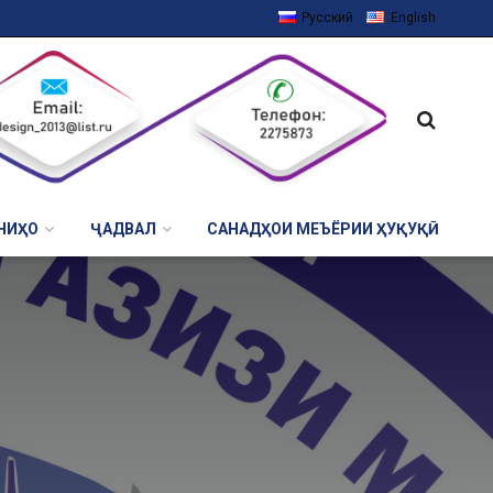
Русский
English
НИҲО
ҶАДВАЛ
САНАДҲОИ МЕЪЁРИИ ҲУҚУҚӢ