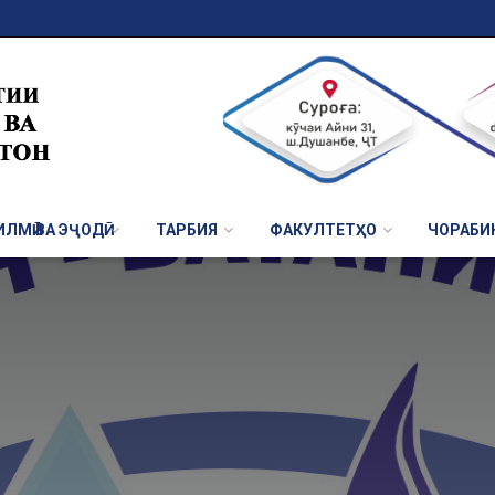
ЛМӢ ВА ЭҶОДӢ
ТАРБИЯ
ФАКУЛТЕТҲО
ЧОРАБИ