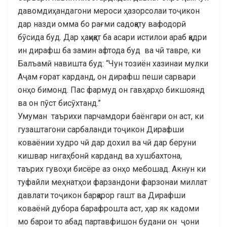
давомдиҳандагони мероси ҳазорсолаи тоҷикон
дар назди омма бо рағми садоқату вафодорӣ
бӯсида буд. Дар ҳақиқат ба асари истилои араб қадри
ин дирафш ба замин афтода буд ва чӣ тавре, ки
Балъамӣ навишта буд: “Чун тозиён хазинаи мулки
Аҷам ғорат карданд, он дирафш пеши сарвари
онҳо бимонд. Пас фармуд он гавҳарҳо бикшоянд
ва он пӯст бисӯхтанд.”
Умуман таърихи парчамдори баёнгари он аст, ки
гузаштагони сарбаланди тоҷикон Дирафши
коваёнии худро чӣ дар дохил ва чӣ дар беруни
кишвар нигаҳбонӣ карданд ва хушбахтона,
таърих гувоҳи бисёре аз онҳо мебошад. Акнун ки
туфайли меҳнатҳои фарзандони фарзонаи миллат
давлати тоҷикон барқарор гашт ва Дирафши
коваёнӣ дубора барафрошта аст, ҳар як кадоми
мо барои то абад партавфишон будани он ҷони