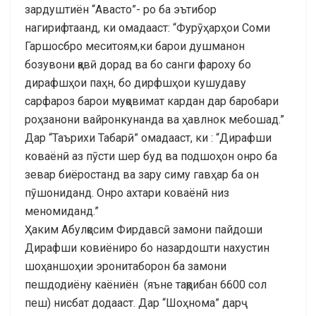
зардуштиён “Авасто”- ро ба эътибор
нагирифтаанд, ки омадааст: “Фурӯҳарҳои Соми
Гаршосбро меситоям,ки барои душманон
бозувони қавӣ дорад ва бо санги фароху бо
дирафшҳои паҳн, бо дирфшҳои кушудаву
сарфароз барои муқовимат кардан дар баробари
роҳзанони вайронкунанда ва ҳавлнок мебошад.”
Дар “Таърихи Табарӣ” омадааст, ки : “Дирафши
коваёнӣ аз пӯсти шер буд ва подшоҳон онро ба
зевар биёростанд ва зару симу гавҳар ба он
пӯшониданд. Онро ахтари коваёнӣ низ
меномиданд.”
Ҳаким Абулқосим Фирдавсӣ замони пайдоши
Дирафши ковиёниро бо назардошти нахустин
шоҳаншоҳии эронитаборон ба замони
пешдодиёну каёниён (яъне тақрибан 6600 сол
пеш) нисбат додааст. Дар “Шоҳнома” дарҷ