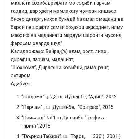
миллати соҳибаърифати мо соҳиби парчам
гардид, дар ҳаёти мамлакату ҷомеаи кишвар
бисёр дигаргуниҳои бунёдӣ ба амал омаданд ва
барои пешрафти ҳамаи соҳаҳои иқтисодиёт, илму
маориф ва маданияти мардум шароити мусоид
фароҳам оварда шуд”.
Калидвожаҳо: Байрақ, (ъ) алам, роят, ливо ,
дирафш, парчам, маданият,
“Шоҳнома”, Дирафши ковиёнӣ, рамз, ранг,
эҳтиром.
Адабиёт :
“Шоҳнома” ҷ. 2,3 ш. Душанбе, “Адиб”, 2012
“Парчам” , ш. Душанбе, “Эр-граф”, 2015
“Пайванд” № 1,ш.Душанбе “Графика
-принт”,2018
“Таърихи Табарӣ”, ш. Теҳрон, 1330 ( 2001 )