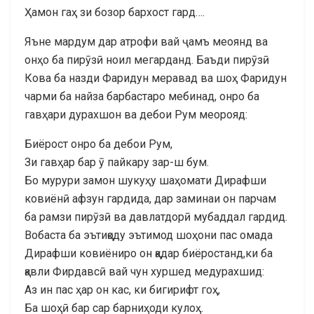
Ҳамон гаҳ зи бозор бархост гард….
Яъне мардум дар атрофи вай ҷамъ меоянд ва
онҳо ба пирӯзӣ ноил мегарданд. Баъди пирӯзӣ
Кова ба назди Фаридун меравад ва шоҳ Фаридун
чарми ба найза барбастаро мебинад, онро ба
гавҳари дурахшон ва дебои Рум меорояд:
Биёрост онро ба дебои Рум,
Зи гавҳар бар ӯ пайкару зар-ш бум.
Бо мурури замон шукуҳу шаҳомати Дирафши
ковиёнӣ афзун гардида, дар заминаи он парчам
ба рамзи пирӯзӣ ва давлатдорӣ мубаддал гардид.
Вобаста ба эътиқоду эътимод шоҳони пас омада
Дирафши ковиёниро он қадар биёростанд,ки ба
қавли Фирдавсӣ вай чун хуршед медурахшид:
Аз ин пас ҳар он кас, ки бигирифт гоҳ,
Ба шоҳӣ бар сар барниҳоди кулоҳ.