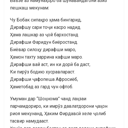
Баъзе аз намунаҳоро ба шунавандагони азиз
пешкаш мекунам:
Чу Бобак сипаҳро ҳама бингарид,
Дирафшу сари тоҷи касро надид.
Ҳама лашкар аз ҷой бархостанд
Дирафши Фаридун биёростанд.
Биёвар силоҳу дирафши маро,
Ҳамон тахту заррина кафши маро.
Дирафши вай аст, ин ки дорӣ ба даст,
Ки пирӯз бодию хусравпараст.
Дирафши ҷафопеша Афросиёб,
Ҳаметобад аз гард чун офтоб.
Умуман дар “Шоҳнома” чанд лаҳзаи
парчамдориро, ки имрӯз давлатдорони ҷаҳон
риоя мекунанд, Ҳаким Фирдавсӣ хеле ҷолиб
тасвир намудааст.