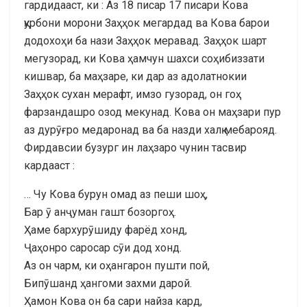
гардидааст, ки : Аз 18 писар 17 писари Кова
қурбони морони Заҳҳок мегардад ва Кова барои
додохоҳи ба нази Заҳҳок меравад. Заҳҳок шарт
мегузорад, ки Кова ҳамчун шахси соҳибиззати
кишвар, ба маҳзаре, ки дар аз адолатнокии
Заҳҳок сухан мерафт, имзо гузорад, он гоҳ
фарзандашро озод мекунад. Кова он маҳзари пур
аз дурӯғро медаронад ва ба назди халқ мебарояд.
Фирдавсии бузург ин лаҳзаро чунин тасвир
кардааст :
… Чу Кова бурун омад аз пеши шоҳ,
Бар ӯ анҷуман гашт бозоргоҳ.
Ҳаме бархурӯшиду фарёд хонд,
Ҷаҳонро саросар сӯи дод хонд.
Аз он чарм, ки оҳангарон пушти пой,
Бипӯшанд ҳангоми захми дарой.
Ҳамон Кова он ба сари найза кард,