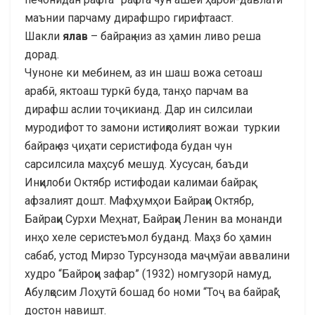
маънии парчаму дирафшро гирифтааст.
Шакли
ялав
– байрақ низ аз ҳамин ливо реша
дорад.
Чуноне ки мебинем, аз ин шаш вожа сетоаш
арабӣ, яктоаш туркӣ буда, танҳо парчам ва
дирафш аслии тоҷикианд. Дар ин силсилаи
муродифот то замони истиқлолият вожаи туркии
байрақ аз ҷиҳати серистифода будан чун
сарсилсила маҳсуб мешуд. Хусусан, баъди
Инқилоби Октябр истифодаи калимаи байрақ
афзалият дошт. Мафҳумҳои Байрақи Октябр,
Байрақи Сурхи Меҳнат, Байрақи Ленин ва монанди
инҳо хеле серистеъмол буданд. Маҳз бо ҳамин
сабаб, устод Мирзо Турсунзода маҷмӯаи аввалини
худро “Байроқи зафар” (1932) номгузорӣ намуд,
Абулқосим Лоҳутӣ бошад бо номи “Тоҷ ва байрақ”
достон навишт.