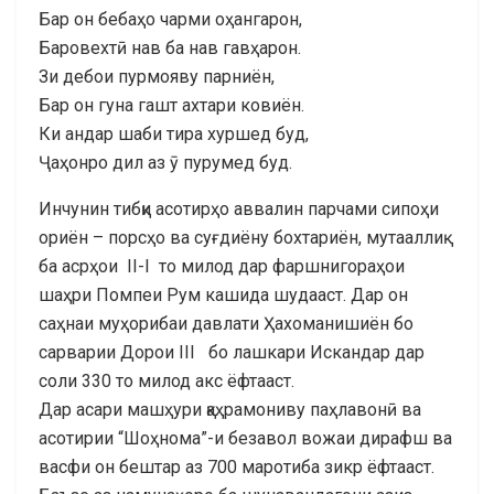
Бар он бебаҳо чарми оҳангарон,
Баровехтӣ нав ба нав гавҳарон.
Зи дебои пурмояву парниён,
Бар он гуна гашт ахтари ковиён.
Ки андар шаби тира хуршед буд,
Ҷаҳонро дил аз ӯ пурумед буд.
Инчунин тибқи асотирҳо аввалин парчами сипоҳи
ориён – порсҳо ва суғдиёну бохтариён, мутааллиқ
ба асрҳои II-I то милод дар фаршнигораҳои
шаҳри Помпеи Рум кашида шудааст. Дар он
саҳнаи муҳорибаи давлати Ҳахоманишиён бо
сарварии Дорои III бо лашкари Искандар дар
соли 330 то милод акс ёфтааст.
Дар асари машҳури қаҳрамониву паҳлавонӣ ва
асотирии “Шоҳнома”-и безавол вожаи дирафш ва
васфи он бештар аз 700 маротиба зикр ёфтааст.