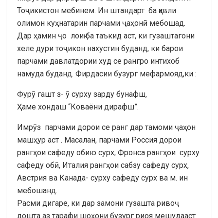
Тоҷикистон мебинем. Ин штандарт ба қавли
олимон куҳнатарин парчами ҷаҳонӣ мебошад.
Дар ҳамин ҷо лоиқ ба таъкид аст, ки гузаштагони
хеле дури тоҷикон нахустин буданд, ки барои
парчами давлатдории худ се рангро интихоб
намуда буданд. Фирдасии бузург мефармояд,ки :
Фурӯ гашт з- ӯ сурху зарду бунафш,
Ҳаме хондаш “Коваёни дирафш”.
Имрӯз парчами дорои се ранг дар тамоми ҷаҳон
машҳур аст . Масалан, парчами Россия дорои
рангҳои сафеду обию сурх, Фронса рангҳои сурху
сафеду обӣ, Италия рангҳои сабзу сафеду сурх,
Австрия ва Канада- сурху сафеду сурх ва м. ин
мебошанд.
Расми дигаре, ки дар замони гузашта ривоҷ
дошта аз тарафи шоҳони бузург риоя мешудааст