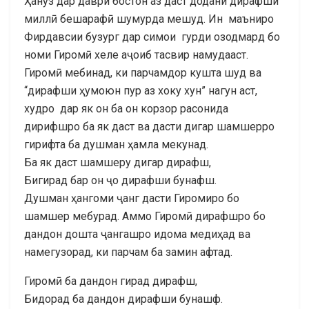
Ҳанӯз дар даври бостон аз даст додани дирафши
миллӣ бешарафӣ шумурда мешуд. Ин маъниро
Фирдавсии бузург дар симои гурди озодмард бо
номи Гиромӣ хеле аҷоиб тасвир намудааст.
Гиромӣ мебинад, ки парчамдор кушта шуд ва
“дирафши ҳумоюн пур аз хоку хун” нагун аст,
худро дар як он ба он корзор расонида
дирифшро ба як даст ва дасти дигар шамшерро
гирифта ба душман ҳамла мекунад.
Ба як даст шамшеру дигар дирафш,
Бигирад бар он ҷо дирафши бунафш.
Душман ҳангоми ҷанг дасти Гиромиро бо
шамшер мебурад. Аммо Гиромӣ дирафшро бо
дандон дошта ҷангашро идома медиҳад ва
намегузорад, ки парчам ба замин афтад.
Гиромӣ ба дандон гирад дирафш,
Бидорад ба дандон дирафши бунашф.