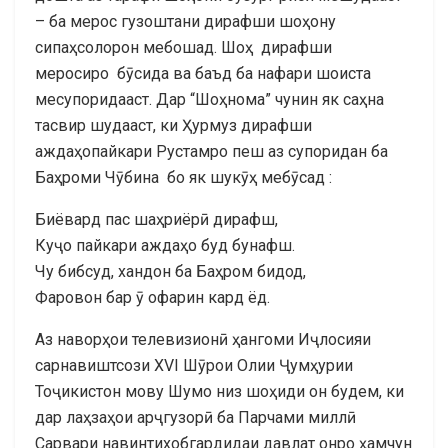
– ба мерос гузоштани дирафши шоҳону
сипаҳсолорон мебошад. Шоҳ дирафши
меросиро бӯсида ва баъд ба нафари шоиста
месупоридааст. Дар “Шоҳнома” чунин як саҳна
тасвир шудааст, ки Ҳурмуз дирафши
аждаҳопайкари Рустамро пеш аз супоридан ба
Баҳроми Чӯбина бо як шукӯҳ мебӯсад :
Биёвард пас шаҳриёрӣ дирафш,
Куҷо пайкари аждаҳо буд бунафш.
Чу бибсуд, хандон ба Баҳром бидод,
Фаровон бар ӯ офарин кард ёд.
Аз наворҳои телевизионӣ ҳангоми Иҷлосияи
сарнавиштсози XVI Шӯрои Олии Ҷумҳурии
Тоҷикистон мову Шумо низ шоҳиди он будем, ки
дар лаҳзаҳои арҷгузорӣ ба Парчами миллӣ
Сарвари навинтихобгардидаи давлат онро ҳамчун