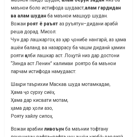
маънои боло истифода шудааст,
алам гардидан
ва алам шудан
ба маънои машҳур шудан.
Вожаи
роят ё раъят
аз руъятун–дидани арабӣ
реша дорад. Мисол:
Чун дар лашкаргоҳ аз ҳар ҷонибе нангарӣ, аз ҳама
ашёи баланд ва назаррасу ба чашм диданӣ ҳамин
рояти қалби лашкар аст. Лоҳутӣ низ дар достони
“Зинда аст Ленин” калимаи роятро ба маънои
парчам истифода намудааст:
Шаҳри таърихии Маскав шуда мотамкадае,
Ҳама ҷо сурху сиёҳ.
Ҳама дар кисвати мотам,
ҳама дар ҳоли азо,
Рояту хайлу сипоҳ.
Вожаи арабии
ливоъун
ба маънии тофтану
печонидан рафта–рафта чун ашёи ҳарбӣ-давлатӣ