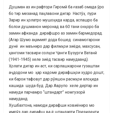
Душман аз ин рафтори Гиромӣ ба ғазаб омада ӯро
бо тир мезанад паҳлавони дигар Настӯҳ пури
Зарир ин ҳолатро мушоҳида карда, аспашро ба
болои душманон меронад ва 60 тани онҳоро ба
замин афканда дирафшро аз замин бармедорад.
(Агар Шумо аҳамият дода бошед синамогарони
дунё ин маъниро дар филмҳои зиёде, махсусан,
ҳангоми тасвири солҳои Ҷанги Бузурги Ватанӣ
(1941-1945) хеле зиёд тасвир намудаанд).
Ҳолати дигар ин аст, ки сарлашкарони гузаштаи
аҷдодони мо ҳар кадоме дирафшҳои худро дошт,
ки барои тафовут дар рӯяшон расмҳои алоҳида
кашида шуда буд. Дар Аврупо хеле дертар ин
намуди парчамро “штандарт” номгузорӣ
намуданд.
Хушбахтона, намоди дирафши ковиёниро мо
имрӯз дар дирафш ва ё штандарти Президенти