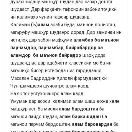
дурахшидану машҳур шудан дар назар дошта
шудааст. Дар фарҳанги тафсирии забони тоҷикӣ
ин калимаҳо чунин тафсир шудаанд:
Калимаи
(ъ)алам
арабӣ буда, маънои донистан,
маъруфу машҳур шуданро дорад. Дар заминаи ин
истилоҳ дар забон мафҳуми
аламбар ба маънои
парчамдор, парчамбар, байрақбардор ва
аламдор ба маънои байрақдор
шарҳ дода
шудаанд ва дар адабиёти классикии мо ба ин
маъниҳо бисёр истифода низ гардидаанд.
Масалан Бадриддин Ҳилолӣ фармудааст,ки :
Чун шамшери шуҷоатро алам кард,
Ба як теғ устухонашро қалам кард.
Умуман дар асоси калимаи алам шаш вожа хеле
машҳур аст, ба мисли
алам бардоштан
ба
маънои пайдо шудан,
алам баркашидан
ба
маънои парчам бардоштан,
алам баровардан
ба
маънои пайдо шудан,
алам берун задан
низ ба