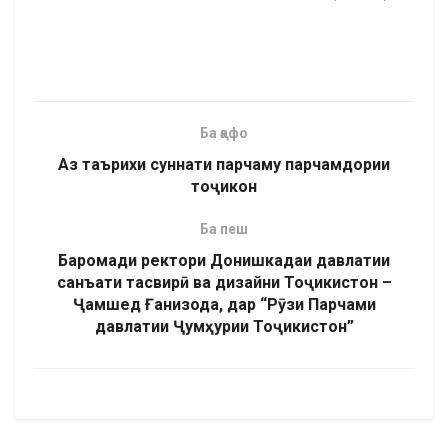
Ба қафо
Аз таърихи суннати парчаму парчамдории
тоҷикон
Ба пеш
Баромади ректори Донишкадаи давлатии
санъати тасвирӣ ва дизайни Тоҷикистон –
Ҷамшед Ғанизода, дар “Рӯзи Парчами
давлатии Ҷумҳурии Тоҷикистон”