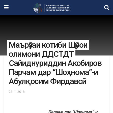
Маърӯзаи котиби Шӯрои
олимони ДДСТДТ
Сайиднуриддин Акобиров
Парчам дар “Шоҳнома”-и
Абулқосим Фирдавсӣ
23.11.2018
Парчам дар “Шо
ҳнома
”-и