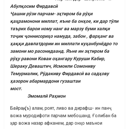
Абул
қосим Фирдавсӣ
Ҷ
ашни
р
ӯ
зи
парчам- э
ҳтиром ба рӯҳи
қаҳрамонони миллат, яъне ба онҳое, ки дар тӯли
таърих барои ному нанг ва марзу буми халқи
тоҷик ҷоннисориҳо намуда, забон , фарҳанг ва
ҳаққи давлатдории ин миллати куҳанбунёдро то
замони мо расонидаанд. Яъне ин эҳтиром ба
рӯҳу равони Коваи оҳангару Куруши Кабир,
Шераку Деваштич, Исмоили Сомониву
Темурмалик, Рӯдакиву Фирдавсӣ ва садҳову
ҳазорон абармардони гузаштаи
мост.
Эмомалӣ Раҳмон
Байрақ, (ъ) алам, роят, ливо ва дирафш- ин панҷ
вожа муродифоти парчам мебошанд. Ғолибан ба
ҳар вожа назар афканем, дар онҳо маънои