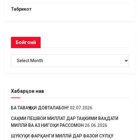
Табрикот
Бойгонӣ
Бойгонӣ
Хабарҳои нав
БА ТАВАҶҶУҲИ ДОВТАЛАБОН!
02.07.2026
САҲМИ ПЕШВОИ МИЛЛАТ ДАР ТАҲКИМИ ВАҲДАТИ
МИЛЛӢ ВА АЗ НИГОҲИ РАССОМОН
26.06.2026
ШУКУҲИ ФАРҲАНГИ МИЛЛӢ ДАР ФАЗОИ СУЛҲУ