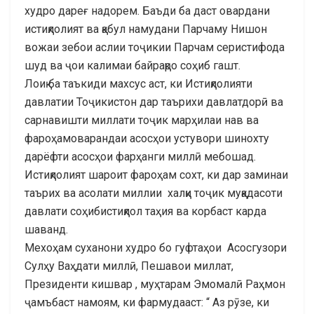
худро дареғ надорем. Баъди ба даст овардани
истиқлолият ва қабул намудани Парчаму Нишон
вожаи зебои аслии тоҷикии Парчам серистифода
шуд ва ҷои калимаи байрақро соҳиб гашт.
Лоиқ ба таъкиди махсус аст, ки Истиқлолияти
давлатии Тоҷикистон дар таърихи давлатдорӣ ва
сарнавишти миллати тоҷик марҳилаи нав ва
фароҳамоварандаи асосҳои устувори шинохту
дарёфти асосҳои фарҳанги миллӣ мебошад.
Истиқлолият шароит фароҳам сохт, ки дар заминаи
таърих ва асолати миллии халқи тоҷик муқадасоти
давлати соҳибистиқлол таҳия ва корбаст карда
шаванд.
Мехоҳам суханони худро бо гуфтаҳои Асосгузори
Сулҳу Ваҳдати миллӣ, Пешавои миллат,
Президенти кишвар , муҳтарам Эмомалӣ Раҳмон
ҷамъбаст намоям, ки фармудааст: “ Аз рӯзе, ки