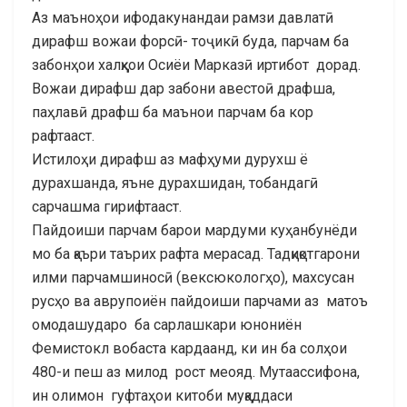
Аз маъноҳои ифодакунандаи рамзи давлатӣ
дирафш вожаи форсӣ- тоҷикӣ буда, парчам ба
забонҳои халқҳои Осиёи Марказӣ иртибот дорад.
Вожаи дирафш дар забони авестоӣ драфша,
паҳлавӣ драфш ба маънои парчам ба кор
рафтааст.
Истилоҳи дирафш аз мафҳуми дурухш ё
дурахшанда, яъне дурахшидан, тобандагӣ
сарчашма гирифтааст.
Пайдоиши парчам барои мардуми куҳанбунёди
мо ба қаъри таърих рафта мерасад. Тадқиқотгарони
илми парчамшиносӣ (вексюкологҳо), махсусан
русҳо ва аврупоиён пайдоиши парчами аз матоъ
омодашударо ба сарлашкари юнониён
Фемистокл вобаста кардаанд, ки ин ба солҳои
480-и пеш аз милод рост меояд. Мутаассифона,
ин олимон гуфтаҳои китоби муқаддаси