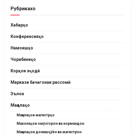
Рубрикахо
Хабарҳо
Конференсияҳо
Намоишҳо
Чорабиниҳо
Корҳои эҷодӣ
Маркази бачагонаи рассомӣ
Эълон
Мақолаҳо
Мақолаҳои магистрҳо
Маколаҳои омӯзгорон ва кормандон
Мақолаҳои донишҷӯён ва магистрон