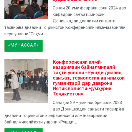
Санаи 20-уми феврали соли 2024 дар
кафедраи санъатшиносии
Донишкадаи давлатии санъати
тасвирӣ ва дизайни Тоҷикистон Конференсияи илмӣ-назариявӣ
зери унвони “Саҳми ...
«МУФАССАЛ»
Конференсияи илмӣ-
назариявии байналмилалӣ
таҳти унвони «Рушди дизайн,
санъат, технология ва илмҳои
гуманитарӣ дар даврони
Истиқлолияти Ҷумҳурии
Тоҷикистон»
Санаҳои 29 – уми ноябри соли 2023
дар Донишкадаи санъати тасвирӣ ва
дизайни Тоҷикистон конференсияи илмӣ-назариявии
байналмилалӣ таҳти унвони «Рушди ...