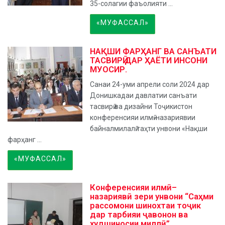
35-солагии фаъолияти ...
«МУФАССАЛ»
НАҚШИ ФАРҲАНГ ВА САНЪАТИ
ТАСВИРӢ ДАР ҲАЁТИ ИНСОНИ
МУОСИР.
Санаи 24-уми апрели соли 2024 дар
Донишкадаи давлатии санъати
тасвирӣ ва дизайни Тоҷикистон
конференсияи илмӣ-назариявии
байналмилалӣ таҳти унвони «Нақши
фарҳанг ...
«МУФАССАЛ»
Конференсияи илмӣ–
назариявӣ зери унвони “Саҳми
рассомони шинохтаи тоҷик
дар тарбияи ҷавонон ва
худшиносии миллӣ”