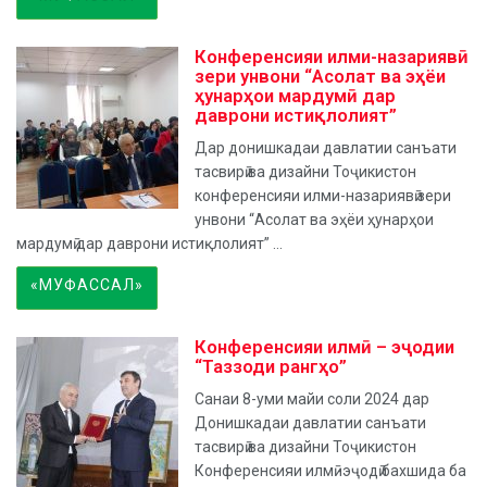
Конференсияи илми-назариявӣ
зери унвони “Асолат ва эҳёи
ҳунарҳои мардумӣ дар
даврони истиқлолият”
Дар донишкадаи давлатии санъати
тасвирӣ ва дизайни Тоҷикистон
конференсияи илми-назариявӣ зери
унвони “Асолат ва эҳёи ҳунарҳои
мардумӣ дар даврони истиқлолият” ...
«МУФАССАЛ»
Конференсияи илмӣ – эҷодии
“Таззоди рангҳо”
Санаи 8-уми майи соли 2024 дар
Донишкадаи давлатии санъати
тасвирӣ ва дизайни Тоҷикистон
Конференсияи илмӣ -эҷодӣ бахшида ба