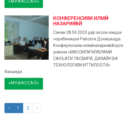
«МУФАССАЛ»
КОНФЕРЕНСИЯИ ИЛМӢ –
НАЗАРИЯВӢ
Санаи 28.04.2023 дар асоси нақша-
чорабиниҳои Раёсати Донишкада
Конференсияи илмӣ-назариявӣ таҳти
унвони «МАСОИЛИ МУБРАМИ
САНЪАТИ ТАСВИРӢ, ДИЗАЙН ВА
ТЕХНОЛОГИЯИ ИТТИЛООТӢ»
бахшида ...
«МУФАССАЛ»
‹
1
2
›