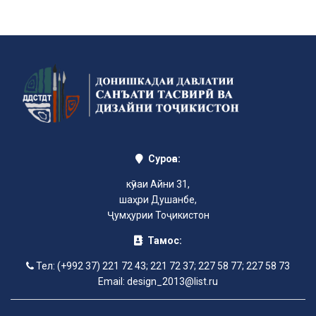
Суроға:
кӯчаи Айни 31,
шаҳри Душанбе,
Ҷумҳурии Тоҷикистон
Тамос:
Тел: (+992 37) 221 72 43; 221 72 37; 227 58 77; 227 58 73
Email: design_2013@list.ru