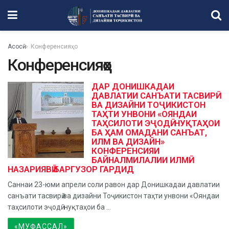
Асосӣ
Конференсияҳо
Конференсияҳо
ДАР ДОНИШКАДАИ
ДАВЛАТИИ САНЪАТИ ТАСВИРӢ
ВА ДИЗАЙНИ ТОҶИКИСТОН
ТАҲТИ УНВОНИ «ОЯНДАИ
ТАҲСИЛОТИ ЭҶОДӢ: НУҚТАҲОИ
БА ҲАМ ОМАДАНИ САНЪАТ,
ИЛМ ВА ДИЗАЙН»
КОНФЕРЕНСИЯИ
БАЙНАЛМИЛАЛИИ ИЛМӢ-
НАЗАРИЯВӢ БАРГУЗОР ГАРДИД
Саннаи 23-юми апрели соли равон дар Донишкадаи давлатии
санъати тасвирӣ ва дизайни Тоҷикистон таҳти унвони «Ояндаи
таҳсилоти эҷодӣ: нуқтаҳои ба ...
«МУФАССАЛ»