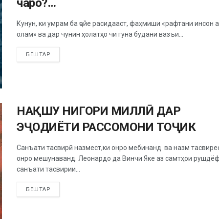
чаро?…
Кунун, ки умрам ба ҷойе расидааст, фаҳмиши «рафтани инсон а
олам» ва дар чунин ҳолатҳо чи гуна будани вазъи...
БЕШТАР
НАҚШУ НИГОРИ МИЛЛӢ ДАР
ЭҶОДИЁТИ РАССОМОНИ ТОҶИК
Санъати тасвирӣ назмест,ки онро мебинанд ва назм тасвирес
онро мешунаванд. Леонардо да Винчи Яке аз самтҳои рушдё
санъати тасвирии...
БЕШТАР