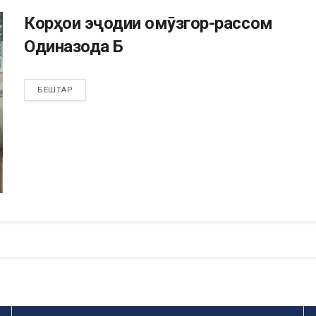
Корҳои эҷодии омӯзгор-рассом
Одиназода Б
БЕШТАР