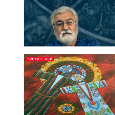
КОРҲОИ ЭҶОДӢ