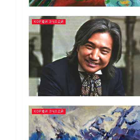
КОРҲОИ ЭҶОДӢ
КОРҲОИ ЭҶОДӢ