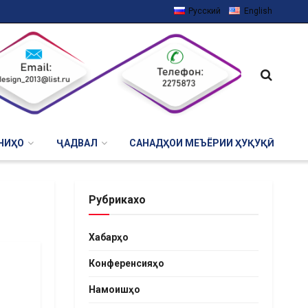
Русский
English
НИҲО
ҶАДВАЛ
САНАДҲОИ МЕЪЁРИИ ҲУҚУҚӢ
Рубрикахо
Хабарҳо
Конференсияҳо
Намоишҳо