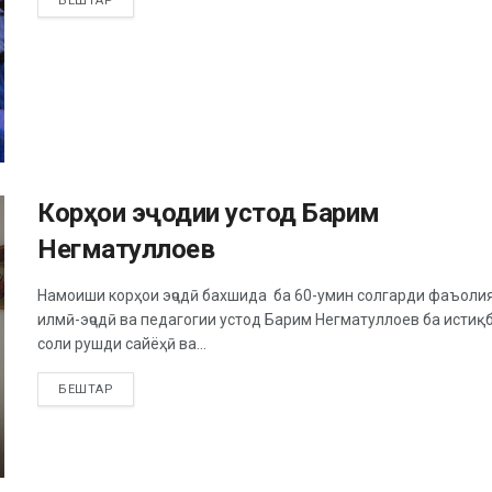
БЕШТАР
Корҳои эҷодии устод Барим
Негматуллоев
Намоиши корҳои эҷодӣ бахшида ба 60-умин солгарди фаъоли
илмӣ-эҷодӣ ва педагогии устод Барим Негматуллоев ба истиқ
соли рушди сайёҳӣ ва...
БЕШТАР