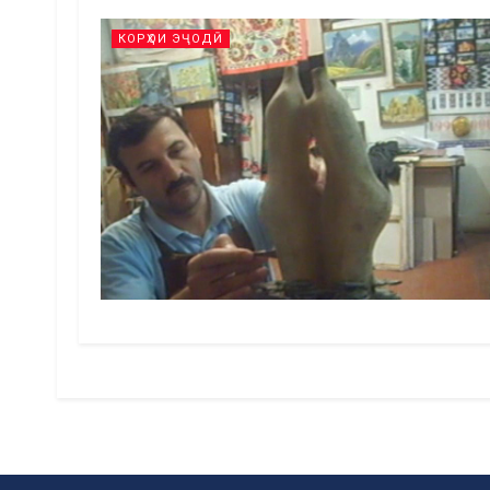
КОРҲОИ ЭҶОДӢ