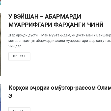
У ВЭЙШАН – АБАРМАРДИ
МУАРРИФГАРИ ФАРҲАНГИ ЧИНӢ
Дар арзҳои дӯстӣ Ман муътақидам, ки дӯсти ман У Вэйшан
метавон ҳамчун абармарди асили муаррифгари фарҳангу та
Чин дар...
БЕШТАР
Корҳои эҷодии омӯзгор-рассом Оли
Э