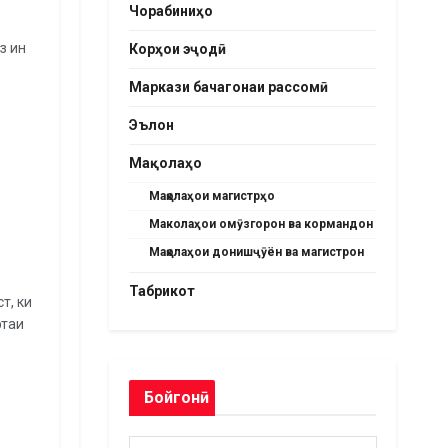
Чорабиниҳо
з ин
Корҳои эҷодӣ
Маркази бачагонаи рассомӣ
Эълон
Мақолаҳо
Мақолаҳои магистрҳо
Маколаҳои омӯзгорон ва кормандон
Мақолаҳои донишҷӯён ва магистрон
Табрикот
т, ки
фтаи
Бойгонӣ
Бойгонӣ