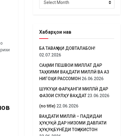
Select Month
Хабарҳои нав
ро
БА ТАВАҶҶУҲИ ДОВТАЛАБОН!
ърихи
02.07.2026
САҲМИ ПЕШВОИ МИЛЛАТ ДАР
ТАҲКИМИ ВАҲДАТИ МИЛЛӢ ВА АЗ
НИГОҲИ РАССОМОН
26.06.2026
ШУКУҲИ ФАРҲАНГИ МИЛЛӢ ДАР
ФАЗОИ СУЛҲУ ВАҲДАТ
23.06.2026
мов
(no title)
22.06.2026
ВАҲДАТИ МИЛЛӢ – ПАДИДАИ
ҲУҚУҚӢ ДАР НИЗОМИ ДАВЛАТИ
ҲУҚУҚБУНЁДИ ТОҶИКИСТОН