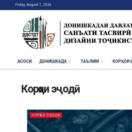
Friday, August 7, 2026
АСОСӢ
ДОНИШКАДА
ТАЪЛИМ
КОРҲОИ И
Корҳои эҷодӣ
КОРҲОИ ЭҶОДӢ