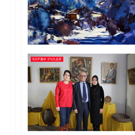
КОРҲОИ ЭҶОДӢ