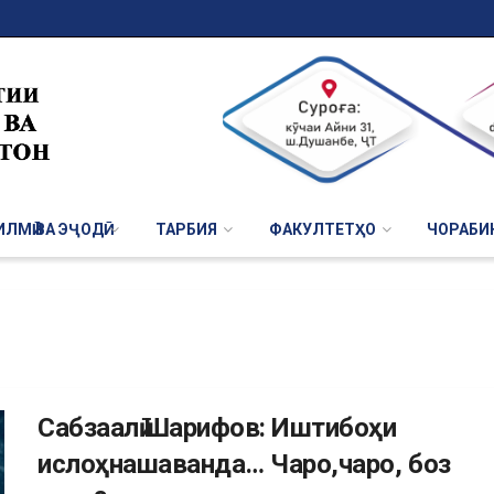
ЛМӢ ВА ЭҶОДӢ
ТАРБИЯ
ФАКУЛТЕТҲО
ЧОРАБИ
Сабзаалӣ Шарифов: Иштибоҳи
ислоҳнашаванда… Чаро,чаро, боз