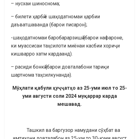
– нусхаи шиноснома;
– билети ҳарбӣ ё шаҳодатномаи ҳарбии
даъватшаванда (барои писарон);
-шаҳодатномаи баробарарзишӣ (барои нафароне,
ки муассисаи таҳсилоти миёнаи касбии хориҷи
кишварро хатм кардаанд).
– расиди бонкӣ (барои довталабони тариқи
шартнома таҳсилкунанда).
Мӯҳлати қабули ҳуҷҷатҳо аз 25-уми июл то 25-
уми августи соли 2024 муқаррар карда
мешавад.
Ташкил ва баргузор намудани сӯҳбат ва
имтиҳони довталабон аз 25-ум то 30-юми август