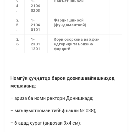
2
1-
Санъатшиносӣ
4
2104
.
0203
2
1-
Фарҳангшиносӣ
5
2104
(фундаменталӣ)
.
0101
2
1-
Кори осорхона ва ҳифзи
6
2301
ёдгориҳои таърихию
.
1201
фарҳангӣ
Номгӯи ҳуҷҷатҳо барои дохилшавӣ пешниҳод
мешаванд:
– ариза ба номи ректори Донишкада;
– маълумотномаи тиббӣ (шакли № 038);
– 6 адад сурат (андозаи 3х4 см);