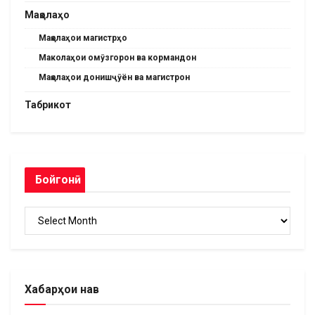
Мақолаҳо
Мақолаҳои магистрҳо
Маколаҳои омӯзгорон ва кормандон
Мақолаҳои донишҷӯён ва магистрон
Табрикот
Бойгонӣ
Бойгонӣ
Хабарҳои нав