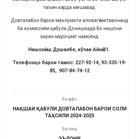
таъин карда мешавад.
Довталабон барои маълумоти иловагӣ метавонанд
ба комиссияи қабули Донишкада бо нишони
зерин муроҷиат намоянд.
Нишонӣ: ш.Душанбе, кўчаи Айнӣ 31.
Телефонҳо барои тамос: 227-92-14, 93-335-19-
85, 907-84-74-12
Ба қафо
НАҚШАИ ҚАБУЛИ ДОВТАЛАБОН БАРОИ СОЛИ
ТАҲСИЛИ 2024-2025
Ба пеш
ЭЪЛОН!!!