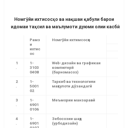
Номгӯйи ихтисосҳо ва нақшаи қабули барои
идомаи таҳсил ва маълумоти дуюми олии касбӣ
Рамз
Номгўйи ихтимсосҳо
и
ихтис
ос
1
1-
Web-дизайн ва графикаи
.
3103
компютерӣ
0408
(барномасоз)
2
1-
Таркиб ва технологияи
.
5001
маҳсулоти дўзандагӣ
02
3
1-
Меъмории манзаравӣ
.
6901
0106
4
1-
Зебосозии шаҳр
.
6901
(урбодизайн)
0107