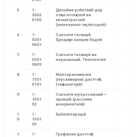
5
1-
Дизайни робитавӣ дар
.
2602
соҳаи истеҳсолӣ ва
0103
хизматрасонӣ
(менеҷмент-иқтисодчӣ)
6
1-
Санъати тасвирӣ.
.
0301
Ҳунарҳои халқии бадеӣ
0601
7
1-
Санъати тасвирӣ ва
.
0301
нақшакашӣ. Технология
0602
8
1-
Манзаранависии
.
1501
(мусаввирии) дастгоҳӣ
0101
(чеҳранигорӣ)
9
1-
Санъати муҷассамавӣ –
.
1501
ороишӣ (рассоми
02
монументалӣ)
1
1-
Ҳайкалтарошӣ
0
1501
.
03
1
1-
Графикаи дастгоҳӣ