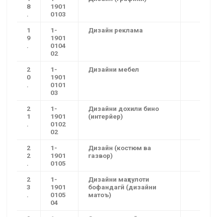
8
1901
.
0103
1
1-
Дизайн реклама
9
1901
.
0104
02
2
1-
Дизайни мебел
0
1901
.
0101
03
2
1-
Дизайни дохили бино
1
1901
(интерйер)
.
0102
02
2
1-
Дизайн (костюм ва
2
1901
газвор)
.
0105
2
1-
Дизайни маҳсулоти
3
1901
бофандагӣ (дизайни
.
0105
матоъ)
04