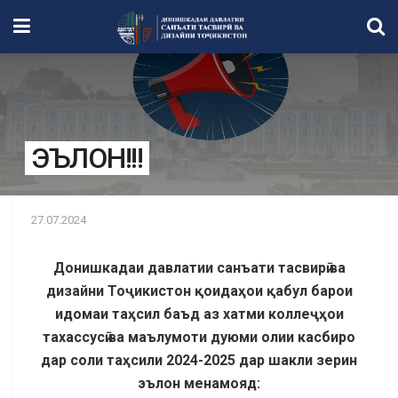
ЭЪЛОН!!!
27.07.2024
Донишкадаи давлатии санъати тасвирӣ ва
дизайни Тоҷикистон қоидаҳои қабул
барои
идомаи таҳсил баъд аз хатми коллеҷҳои
тахассусӣ ва маълумоти дуюми олии касбиро
дар соли таҳсили 2024-2025 дар шакли зерин
эълон менамояд: