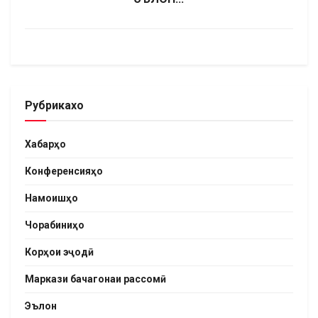
Рубрикахо
Хабарҳо
Конференсияҳо
Намоишҳо
Чорабиниҳо
Корҳои эҷодӣ
Маркази бачагонаи рассомӣ
Эълон