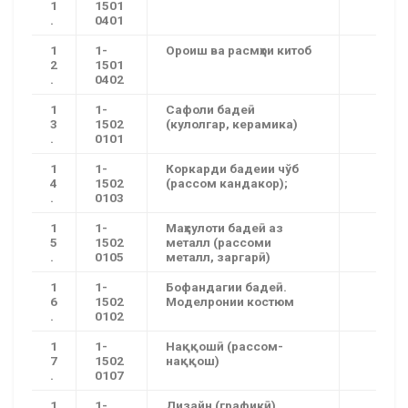
1
1501
.
0401
1
1-
Ороиш ва расмҳои китоб
2
1501
.
0402
1
1-
Сафоли бадеӣ
3
1502
(кулолгар, керамика)
.
0101
1
1-
Коркарди бадеии чўб
4
1502
(рассом кандакор);
.
0103
1
1-
Маҳсулоти бадеӣ аз
5
1502
металл (рассоми
.
0105
металл, заргарӣ)
1
1-
Бофандагии бадеӣ.
6
1502
Моделронии костюм
.
0102
1
1-
Наққошӣ (рассом-
7
1502
наққош)
.
0107
1
1-
Дизайн (графикӣ)