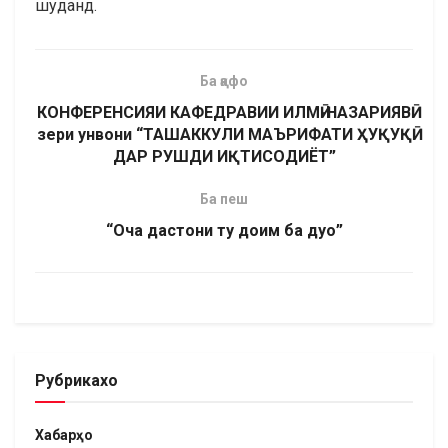
шуданд.
Ба қафо
КОНФЕРЕНСИЯИ КАФЕДРАВИИ ИЛМӢ-НАЗАРИЯВӢ
зери унвони “ТАШАККУЛИ МАЪРИФАТИ ҲУҚУҚӢ
ДАР РУШДИ ИҚТИСОДИЁТ”
Ба пеш
“Оча дастони ту доим ба дуо”
Рубрикахо
Хабарҳо