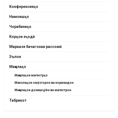
Конференсияҳо
Намоишҳо
Чорабиниҳо
Корҳои эҷодӣ
Маркази бачагонаи рассомӣ
Эълон
Мақолаҳо
Мақолаҳои магистрҳо
Маколаҳои омӯзгорон ва кормандон
Мақолаҳои донишҷӯён ва магистрон
Табрикот