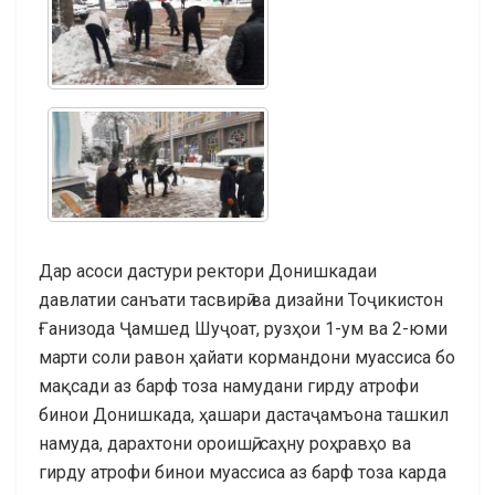
Дар асоси дастури ректори Донишкадаи
давлатии санъати тасвирӣ ва дизайни Тоҷикистон
Ғанизода Ҷамшед Шуҷоат, рузҳои 1-ум ва 2-юми
марти соли равон ҳайати кормандони муассиса бо
мақсади аз барф тоза намудани гирду атрофи
бинои Донишкада, ҳашари дастаҷамъона ташкил
намуда, дарахтони ороишӣ, саҳну роҳравҳо ва
гирду атрофи бинои муассиса аз барф тоза карда