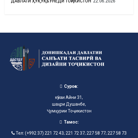
ДАВЛАТИ ҲУҚУҚБУНЁДИ ТОҶИКИСТОН
22.06.2026
Суроға:
кӯчаи Айни 31,
шаҳри Душанбе,
Ҷумҳурии Тоҷикистон
Тамос:
Тел: (+992 37) 221 72 43; 221 72 37; 227 58 77; 227 58 73