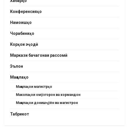
Хабарҳо
Конференсияҳо
Намоишҳо
Чорабиниҳо
Корҳои эҷодӣ
Маркази бачагонаи рассомӣ
Эълон
Мақолаҳо
Мақолаҳои магистрҳо
Маколаҳои омӯзгорон ва кормандон
Мақолаҳои донишҷӯён ва магистрон
Табрикот