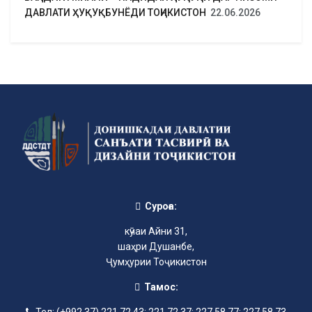
ДАВЛАТИ ҲУҚУҚБУНЁДИ ТОҶИКИСТОН
22.06.2026
Суроға:
кӯчаи Айни 31,
шаҳри Душанбе,
Ҷумҳурии Тоҷикистон
Тамос:
Тел: (+992 37) 221 72 43; 221 72 37; 227 58 77; 227 58 73