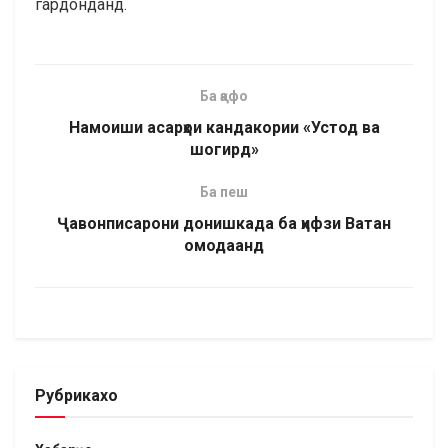
гардонданд.
Ба қафо
Намоиши асарҳои кандакории «Устод ва
шогирд»
Ба пеш
Ҷавонписарони донишкада ба ҳифзи Ватан
омодаанд
Рубрикахо