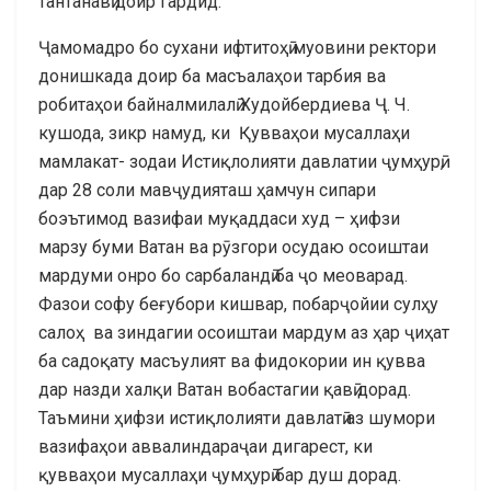
тантанавӣ доир гардид.
Ҷамомадро бо сухани ифтитоҳӣ муовини ректори
донишкада доир ба масъалаҳои тарбия ва
робитаҳои байналмилалӣ Худойбердиева Ҷ. Ч.
кушода, зикр намуд, ки Қувваҳои мусаллаҳи
мамлакат- зодаи Истиқлолияти давлатии ҷумҳурӣ,
дар 28 соли мавҷудияташ ҳамчун сипари
боэътимод вазифаи муқаддаси худ – ҳифзи
марзу буми Ватан ва рӯзгори осудаю осоиштаи
мардуми онро бо сарбаландӣ ба ҷо меоварад.
Фазои софу беғубори кишвар, побарҷойии сулҳу
салоҳ ва зиндагии осоиштаи мардум аз ҳар ҷиҳат
ба садоқату масъулият ва фидокории ин қувва
дар назди халқи Ватан вобастагии қавӣ дорад.
Таъмини ҳифзи истиқлолияти давлатӣ аз шумори
вазифаҳои аввалиндараҷаи дигарест, ки
қувваҳои мусаллаҳи ҷумҳурӣ бар душ дорад.