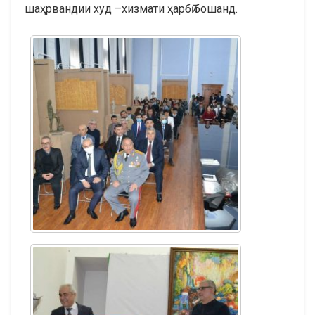
шаҳрвандии худ –хизмати ҳарбӣ бошанд.