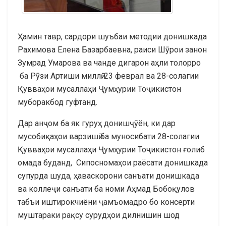
Ҳамин тавр, сардори шуъбаи методии донишкада
Рахимова Елена Базарбаевна, раиси Шӯрои занон
Зумрад Умарова ва чанде дигарон аҳли толорро
ба Рӯзи Артиши миллӣ-23 феврал ва 28-солагии
Қувваҳои мусаллаҳи Ҷумҳурии Тоҷикистон
муборакбод гуфтанд.
Дар анҷом ба як гуруҳ донишҷӯён, ки дар
мусобиқаҳои варзишӣ ба муносибати 28-солагии
Қувваҳои мусаллаҳи Ҷумҳурии Тоҷикистон ғолиб
омада буданд, Сипосномаҳои раёсати донишкада
супурда шуда, ҳаваскорони санъати донишкада
ва коллеҷи санъати ба номи Аҳмад Бобоқулов
табъи иштирокчиёни ҷамъомадро бо консерти
муштараки рақсу сурудҳои дилнишин шод