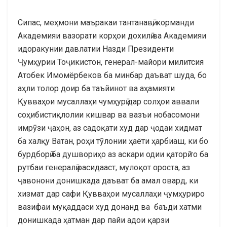
Сипас, меҳмони маъракаи тантанавӣ, корманди
Академияи вазорати корҳои дохилӣ ва Академияи
идоракунии давлатии Назди Президенти
Ҷумҳурии Тоҷикистон, генерал-майори милитсия
Атобек Имомёрбеков ба минбар даъват шуда, бо
аҳли толор доир ба таъйинот ва аҳамияти
Қувваҳои мусаллаҳи чумҳурӣ дар солҳои аввали
соҳибистиқлолии кишвар ва вазъи нобасомони
имрӯзи ҷаҳон, аз садоқати худ дар ҷодаи хидмат
ба халқу Ватан, роҳи тӯлонии ҳаёти ҳарбиаш, ки бо
бурдборӣ ба душвориҳо аз аскари одии қаторӣ то ба
рутбаи генералӣ расидааст, мулоқот ороста, аз
ҷавонони донишкада даъват ба амал овард, ки
хизмат дар сафи Қувваҳои мусаллаҳи ҷумҳуриро
вазифаи муқаддаси худ донанд ва баъди хатми
донишкада ҳатман дар пайи адои қарзи