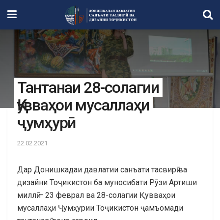
Тантанаи 28-солагии
Қувваҳои мусаллаҳи
ҷумҳурӣ
22.02.2021
Дар Донишкадаи давлатии санъати тасвирӣ ва
дизайни Тоҷикистон ба муносибати Рӯзи Артиши
миллӣ – 23 феврал ва 28-солагии Қувваҳои
мусаллаҳи Ҷумҳурии Тоҷикистон ҷамъомади