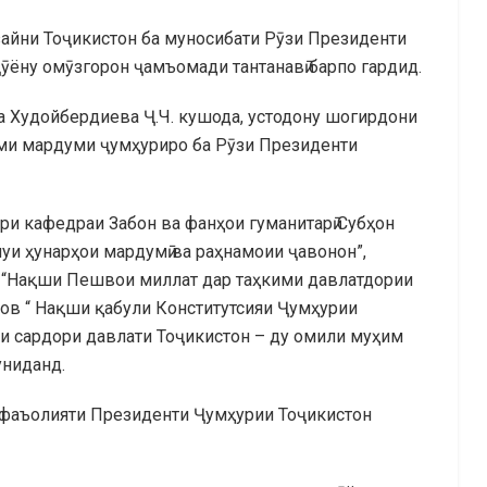
зайни Тоҷикистон ба муносибати Рӯзи Президенти
ёну омӯзгорон ҷамъомади тантанавӣ барпо гардид.
Худойбердиева Ҷ.Ч. кушода, устодону шогирдони
моми мардуми ҷумҳуриро ба Рӯзи Президенти
и кафедраи Забон ва фанҳои гуманитарӣ Субҳон
и ҳунарҳои мардумӣ ва раҳнамоии ҷавонон”,
“Нақши Пешвои миллат дар таҳкими давлатдории
тов “ Нақши қабули Конститутсияи Ҷумҳурии
ти сардори давлати Тоҷикистон – ду омили муҳим
униданд.
 фаъолияти Президенти Ҷумҳурии Тоҷикистон