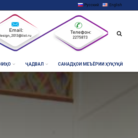
Русский
English
НИҲО
ҶАДВАЛ
САНАДҲОИ МЕЪЁРИИ ҲУҚУҚӢ