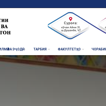
ЛМӢ ВА ЭҶОДӢ
ТАРБИЯ
ФАКУЛТЕТҲО
ЧОРАБИ