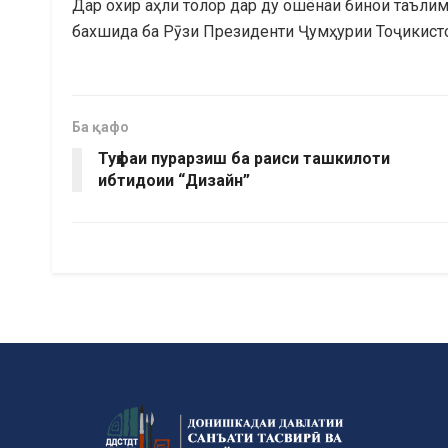
Дар охир аҳли толор дар ду ошёнаи бинои таъл
бахшида ба Рӯзи Президенти Ҷумҳурии Тоҷикист
Ба қафо
Туҳфаи пурарзиш ба раиси ташкилоти
ибтидоии “Дизайн”