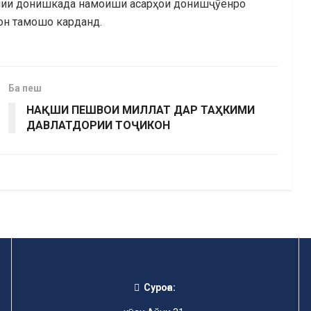
имии донишкада намоиши асарҳои донишҷӯёнро
он тамошо карданд.
Ба пеш
НАҚШИ ПЕШВОИ МИЛЛАТ ДАР ТАҲКИМИ
ДАВЛАТДОРИИ ТОҶИКОН
Суроға: