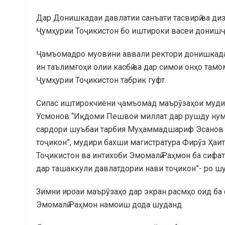
Дар Донишкадаи давлатии санъати тасвирӣ ва ди
Ҷумҳурии Тоҷикистон бо иштироки васеи донишҷӯ
Ҷамъомадро муовини аввали ректори донишкада 
ин таълимгоҳи олии касбӣ ва дар симои онҳо та
Ҷумҳурии Тоҷикистон табрик гуфт.
Сипас иштирокчиёни ҷамъомад маърӯзаҳои мудир
Усмонов “Иқдоми Пешвои миллат дар рушду нуму
сардори шуъбаи тарбия Муҳаммадшариф Эсанов 
тоҷикон”, мудири бахши магистратура Фирӯз Ҳаи
Тоҷикистон ва интихоби Эмомалӣ Раҳмон ба сифа
дар ташаккули давлатдории нави тоҷикон”- ро ш
Зимни ироаи маърӯзаҳо дар экран расмҳо оид ба
Эмомалӣ Раҳмон намоиш дода шуданд.