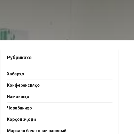
Рубрикахо
Хабарҳо
Конференсияҳо
Намоишҳо
Чорабиниҳо
Корҳои эҷодӣ
Маркази бачагонаи рассомӣ