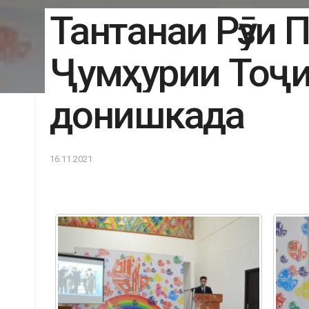
Тантанаи Рӯзи 
Ҷумҳурии Тоҷи
донишкада
16.11.2021