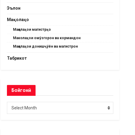
Эълон
Мақолаҳо
Мақолаҳои магистрҳо
Маколаҳои омӯзгорон ва кормандон
Мақолаҳои донишҷӯён ва магистрон
Табрикот
Бойгонӣ
Бойгонӣ
Select Month