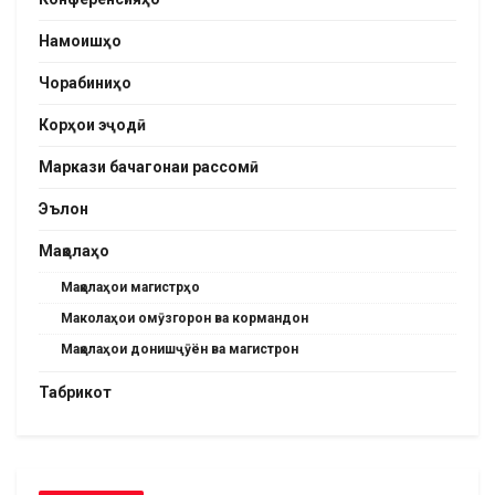
Намоишҳо
Чорабиниҳо
Корҳои эҷодӣ
Маркази бачагонаи рассомӣ
Эълон
Мақолаҳо
Мақолаҳои магистрҳо
Маколаҳои омӯзгорон ва кормандон
Мақолаҳои донишҷӯён ва магистрон
Табрикот