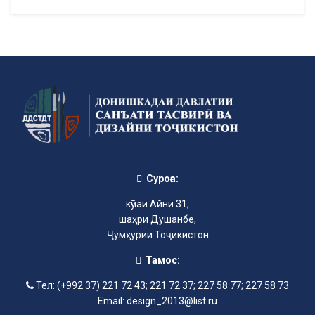
Суроға:
кӯчаи Айни 31,
шаҳри Душанбе,
Ҷумҳурии Тоҷикистон
Тамос:
Тел: (+992 37) 221 72 43; 221 72 37; 227 58 77; 227 58 73
Email: design_2013@list.ru