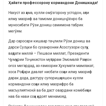
Ҳ
айати
профессорону
кормандони
Донишкада
!
Нахуст аз ҳама, кулли омӯзгорону устодон, аҳли
илму маориф ва тамоми донишҷӯёнро ба
муносибати Рӯзи дониш самимона табрик
мегӯям.
Дар саросари кишвар таҷлили Рӯзи дониш ва
дарси Сулҳ, ки бо суханронии Асосгузори сулҳу
ваҳдати миллӣ – Пешвои миллат, Президенти
Ҷумҳурии Тоҷикистон муҳтарам Эмомалӣ Раҳмон
оғоз мегардад, аз ғамхории Ҳукумати мамлакат,
хоса Роҳбари давлат нисбати соҳаи илму маориф
дарак дода, дастуру супоришҳояшон кулли
кормандони соҳаи илму маорифро ба
масъулиятнокӣ ва ба даст овардани комёбиҳои
нав ба нави соҳа ҳидоят менамояд.