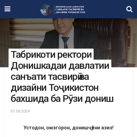
Табрикоти ректори
Донишкадаи давлатии
санъати тасвирӣ ва
дизайни Тоҷикистон
бахшида ба Рӯзи дониш
01.09.2024
Устодон, ом
згорон
,
дониш
ҷӯ
ёни
азиз
!