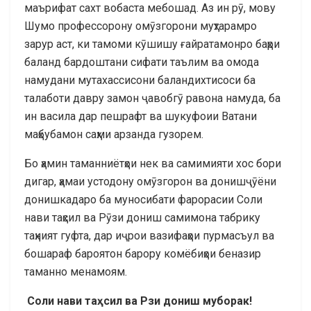
маърифат сахт вобаста мебошад. Аз ин рӯ, мову
Шумо профессорону омӯзгорони муҳтарамро
зарур аст, ки тамоми кӯшишу ғайратамонро баҳри
баланд бардоштани сифати таълим ва омода
намудани мутахассисони баландихтисоси ба
талаботи давру замон ҷавобгӯ равона намуда, ба
ин васила дар пешрафт ва шукуфоии Ватани
маҳбубамон саҳми арзанда гузорем.
Бо ҳамин таманниётҳои нек ва самимияти хос бори
дигар, ҳамаи устодону омӯзгорон ва донишҷӯёни
донишкадаро ба муносибати фарорасии Соли
нави таҳсил ва Рӯзи дониш самимона табрику
таҳният гуфта, дар иҷрои вазифаҳои пурмасъул ва
бошараф бароятон барору комёбиҳои беназир
таманно менамоям.
Соли нави та
ҳ
сил
ва
Р
зи
дониш
муборак
!