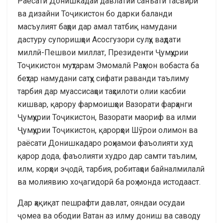
Раёсати Донишкадаи давлатии санъати тасвирӣ
ва дизайни Тоҷикистон бо дарки баланди
масъулият баҳри дар амал татбиқ намудани
дастуру супоришҳои Асосгузори сулҳу ваҳдати
миллӣ-Пешвои миллат, Президенти Ҷумҳурии
Тоҷикистон муҳтарам Эмомалӣ Раҳмон вобаста ба
беҳтар намудани сатҳу сифати раванди таълиму
тарбия дар муассисаҳои таҳсилоти олии касбии
кишвар, қарору фармоишҳои Вазорати фарҳанги
Ҷумҳурии Тоҷикистон, Вазорати маориф ва илми
Ҷумҳурии Тоҷикистон, қарорҳои Шӯрои олимон ва
раёсати Донишкадаро роҳнамои фаъолияти худ
қарор дода, фаъолияти худро дар самти таълим,
илм, корҳои эҷодӣ, тарбия, робитаҳои байналмилалӣ
ва молиявию хоҷагидорӣ ба роҳ монда истодааст.
Дар ҳақиқат пешрафти давлат, ояндаи осудаи
ҷомеа ва ободии Ватан аз илму дониш ва саводу