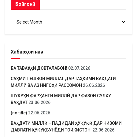
Бойгонӣ
Бойгонӣ
Хабарҳои нав
БА ТАВАҶҶУҲИ ДОВТАЛАБОН!
02.07.2026
САҲМИ ПЕШВОИ МИЛЛАТ ДАР ТАҲКИМИ ВАҲДАТИ
МИЛЛӢ ВА АЗ НИГОҲИ РАССОМОН
26.06.2026
ШУКУҲИ ФАРҲАНГИ МИЛЛӢ ДАР ФАЗОИ СУЛҲУ
ВАҲДАТ
23.06.2026
(no title)
22.06.2026
ВАҲДАТИ МИЛЛӢ – ПАДИДАИ ҲУҚУҚӢ ДАР НИЗОМИ
ДАВЛАТИ ҲУҚУҚБУНЁДИ ТОҶИКИСТОН
22.06.2026