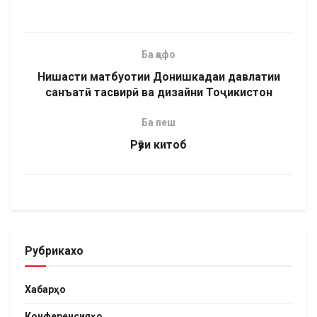
Ба қафо
Нишасти матбуотии Донишкадаи давлатии
санъатӣ тасвирӣ ва дизайни Тоҷикистон
Ба пеш
Рӯзи китоб
Рубрикахо
Хабарҳо
Конференсияҳо