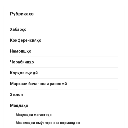
Рубрикахо
Хабарҳо
Конференсияҳо
Намоишҳо
Чорабиниҳо
Корҳои эҷодӣ
Маркази бачагонаи рассомӣ
Эълон
Мақолаҳо
Мақолаҳои магистрҳо
Маколаҳои омӯзгорон ва кормандон