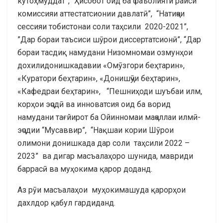
кутоҳмуддат”, “Ҳисобот оид ба фаъолияти раиси
комиссияи аттестатсионии давлатӣ”, “Натиҷаи
сессияи тобистонаи соли таҳсили 2020-2021”,
”Дар бораи таъсиси шӯрои диссертатсионӣ”, “Дар
бораи тасдиқ намудани Низомномаи озмунҳои
дохилидонишкадавии «Омӯзгори беҳтарин»,
«Куратори беҳтарин», «Донишҷӯи беҳтарин»,
«Кафедраи беҳтарин», “Пешниҳоди шуъбаи илм,
корҳои эҷодӣ ва инноватсия оид ба ворид
намудани тағйирот ба Ойинномаи маҷаллаи илмӣ-
эҷодии “Мусаввир”, “Нақшаи кории Шӯрои
олимони донишкада дар соли таҳсили 2022 –
2023” ва дигар масъалаҳоро шунида, мавриди
баррасӣ ва муҳокима қарор доданд.
Аз рӯи масъалаҳои муҳокимашуда қарорҳои
дахлдор қабул гардиданд.