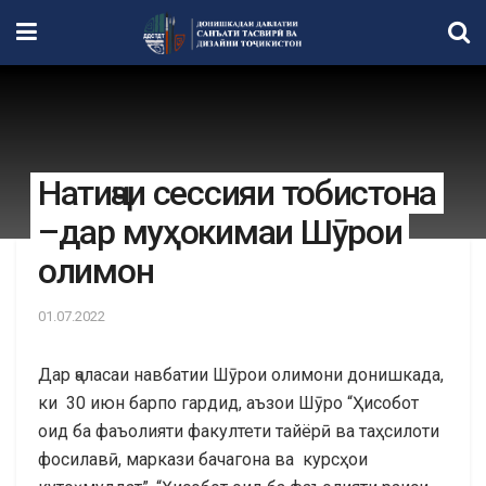
Натиҷаи сессияи тобистона
–дар муҳокимаи Шӯрои
олимон
01.07.2022
Дар ҷаласаи навбатии Шӯрои олимони донишкада,
ки 30 июн барпо гардид, аъзои Шӯро “Ҳисобот
оид ба фаъолияти факултети тайёрӣ ва таҳсилоти
фосилавӣ, маркази бачагона ва курсҳои