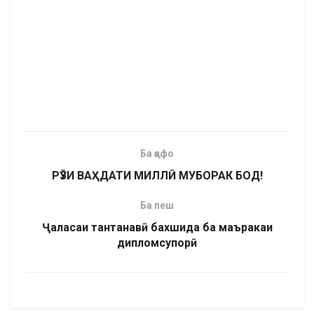
Ба қафо
РӮЗИ ВАҲДАТИ МИЛЛӢ МУБОРАК БОД!
Ба пеш
Ҷаласаи тантанавӣ бахшида ба маъракаи
дипломсупорӣ