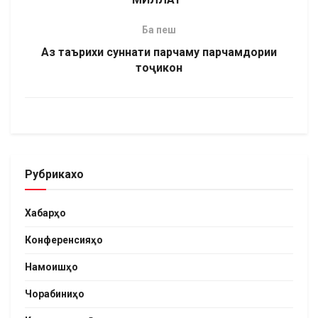
Ба пеш
Аз таърихи суннати парчаму парчамдории
тоҷикон
Рубрикахо
Хабарҳо
Конференсияҳо
Намоишҳо
Чорабиниҳо