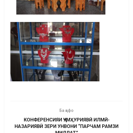
Ба қафо
КОНФЕРЕНСИЯИ ҶУМҲУРИЯВӢ ИЛМӢ-
НАЗАРИЯВӢ ЗЕРИ УНВОНИ “ПАРЧАМ РАМЗИ
МИЛЛАТ”