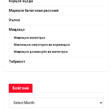
Корҳои эҷодӣ
Маркази бачагонаи рассомӣ
Эълон
Мақолаҳо
Мақолаҳои магистрҳо
Маколаҳои омӯзгорон ва кормандон
Мақолаҳои донишҷӯён ва магистрон
Табрикот
Бойгонӣ
Бойгонӣ