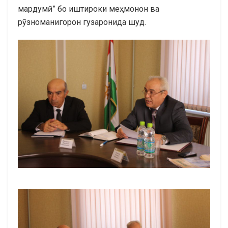
мардумӣ” бо иштироки меҳмонон ва
рӯзноманигорон гузаронида шуд.