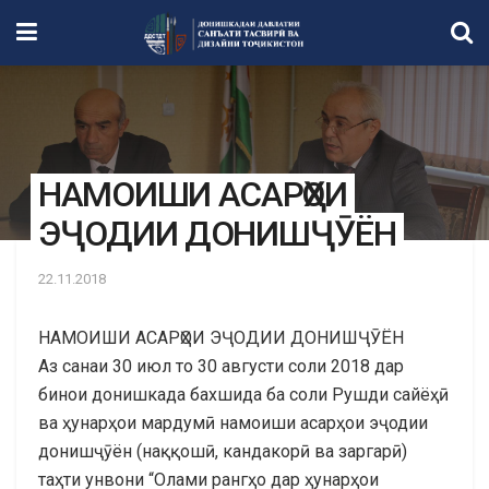
НАМОИШИ АСАРҲОИ
ЭҶОДИИ ДОНИШҶӮЁН
22.11.2018
НАМОИШИ АСАРҲОИ ЭҶОДИИ ДОНИШҶӮЁН
Аз санаи 30 июл то 30 августи соли 2018 дар
бинои донишкада бахшида ба соли Рушди сайёҳӣ
ва ҳунарҳои мардумӣ намоиши асарҳои эҷодии
донишҷӯён (наққошӣ, кандакорӣ ва заргарӣ)
таҳти унвони “Олами рангҳо дар ҳунарҳои