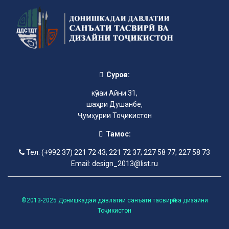
Суроға:
кӯчаи Айни 31,
шаҳри Душанбе,
Ҷумҳурии Тоҷикистон
Тамос:
Тел: (+992 37) 221 72 43; 221 72 37; 227 58 77; 227 58 73
Email: design_2013@list.ru
©2013-2025 Донишкадаи давлатии санъати тасвирӣ ва дизайни
Тоҷикистон