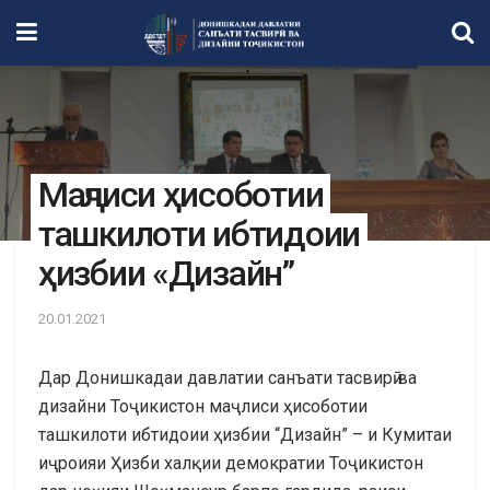
Маҷлиси ҳисоботии
ташкилоти ибтидоии
ҳизбии «Дизайн”
20.01.2021
Дар Донишкадаи давлатии санъати тасвирӣ ва
дизайни Тоҷикистон маҷлиси ҳисоботии
ташкилоти ибтидоии ҳизбии “Дизайн” – и Кумитаи
иҷроияи Ҳизби халқии демократии Тоҷикистон