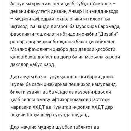
Аз рӯи маърӯза аъзоёни ҳизб Субҳон Усмонов –
декани факултети дизайн, Анвар Наҷмиддинзода
– мудири кафедраи технологияи иттилоотї ва
иқтисод ва чанде дигарон ба музокира баромада,
фаъолияти ташкилоти ибтидоии ҳизбии “Дизайн”-
ро дар давраи ҳисоботӣ қаноатбахш ҳисобиданд.
Маҷлис фаъолияти ҳизбро дар давраи ҳисоботӣ
қаноатбахш донист ва доир ба ин масъала қарори
дахлдор қабул кард.
Дар анҷом ба як гурӯҳ ҷавонон, ки барои дохил
шудан ба сафи ҳизб ариза пешниҳод намудаанд,
билети узвият ва ба чанде аз аъзоёни фаъоли
ҳизб сипосномаву ифтихорномаҳои Дастгоҳи
марказии ҲХДТ ва Кумитаи иҷроияи ҲХДТ дар
ноҳияи Шоҳмансур супурда шуданд.
Дар маҷлис мудири шуъбаи таблиғот ва