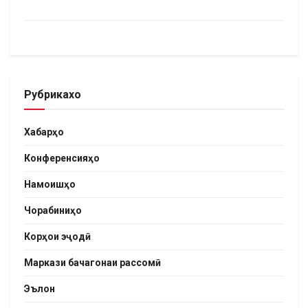
Рубрикахо
Хабарҳо
Конференсияҳо
Намоишҳо
Чорабиниҳо
Корҳои эҷодӣ
Маркази бачагонаи рассомӣ
Эълон