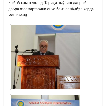
ин боб кам нестанд. Тариқи омӯзиш давра ба
давра сазовортарини онҳо ба аъзогӣ қабул карда
мешаванд.