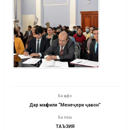
Ба қафо
Дар маҳфили “Менеҷери ҷавон”
Ба пеш
ТАЪЗИЯ