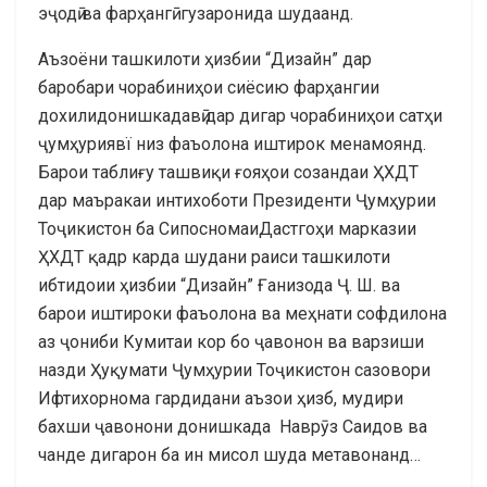
эҷодӣ ва фарҳангӣ гузаронида шудаанд.
Аъзоёни ташкилоти ҳизбии “Дизайн” дар
баробари чорабиниҳои сиёсию фарҳангии
дохилидонишкадавӣ дар дигар чорабиниҳои сатҳи
ҷумҳуриявї низ фаъолона иштирок менамоянд.
Барои таблиғу ташвиқи ғояҳои созандаи ҲХДТ
дар маъракаи интихоботи Президенти Ҷумҳурии
Тоҷикистон ба СипосномаиДастгоҳи марказии
ҲХДТ қадр карда шудани раиси ташкилоти
ибтидоии ҳизбии “Дизайн” Ғанизода Ҷ. Ш. ва
барои иштироки фаъолона ва меҳнати софдилона
аз ҷониби Кумитаи кор бо ҷавонон ва варзиши
назди Ҳуқумати Ҷумҳурии Тоҷикистон сазовори
Ифтихорнома гардидани аъзои ҳизб, мудири
бахши ҷавонони донишкада Наврӯз Саидов ва
чанде дигарон ба ин мисол шуда метавонанд…