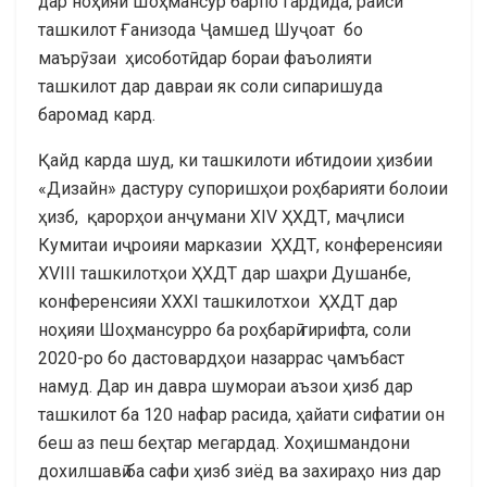
дар ноҳияи Шоҳмансур барпо гардида, раиси
ташкилот Ғанизода Ҷамшед Шуҷоат бо
маърӯзаи ҳисоботӣ
дар бораи фаъолияти
ташкилот дар давраи як соли сипаришуда
баромад кард.
Қайд карда шуд, ки ташкилоти ибтидоии ҳизбии
«Дизайн» дастуру супоришҳои роҳбарияти болоии
ҳизб, қарорҳои анҷумани XIV ҲХДТ, маҷлиси
Кумитаи иҷроияи марказии ҲХДТ, конференсияи
XVIII ташкилотҳои ҲХДТ дар шаҳри Душанбе,
конференсияи XXXI ташкилотхои ҲХДТ дар
ноҳияи Шоҳмансурро ба роҳбарӣ гирифта, соли
2020-ро бо дастовардҳои назаррас ҷамъбаст
намуд. Дар ин давра шумораи аъзои ҳизб дар
ташкилот ба 120 нафар расида, ҳайати сифатии он
беш аз пеш беҳтар мегардад. Хоҳишмандони
дохилшавӣ ба сафи ҳизб зиёд ва захираҳо низ дар