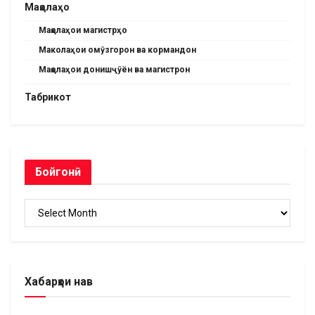
Мақолаҳо
Мақолаҳои магистрҳо
Маколаҳои омӯзгорон ва кормандон
Мақолаҳои донишҷӯён ва магистрон
Табрикот
Бойгонӣ
Бойгонӣ
Хабарҳои нав