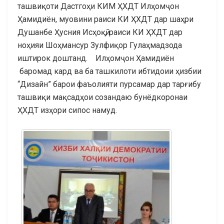
ташвиқоти Дастгоҳи КИМ ҲХДТ Илҳомҷон
Ҳамидиён, муовини раиси КИ ҲХДТ дар шаҳри
Душанбе Ҳусния Исҳоқӣ, раиси КИ ҲХДТ дар
ноҳияи Шоҳмансур Зулфиқор Гулаҳмадзода
иштирок доштанд. Илҳомҷон Ҳамидиён
баромад кард ва ба ташкилоти ибтидоии ҳизбии
“Дизайн” барои фаъолияти пурсамар дар тарғибу
ташвиқи мақсадҳои созандаю бунёдкоронаи
ҲХДТ изҳори сипос намуд.