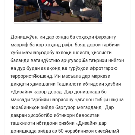
Донишҷӯён, ки дар оянда ба соҳаҳои фарҳангу
маориф ба кор хоҳанд рафт, бояд дорои тарбияи
хуби маънавӣ, одобу ахлоқи шоиста, ҳиссиёти
баланди ватандӯстию арҷгузорӣ ба таърихи ниёгон
ва дур будан аз ақоид ва гурӯҳҳои ифротгарою
террористӣ бошанд. Ин масъала дар маркази
диққати ҳамешагии Ташкилоти ибтидоии ҳизбии
«Дизайн» қарор дорад. Дар донишкада бо
мақсади тарбияи наврасону ҷавонон тибқи нақша
чорабиниҳои зиёде баргузор мегарданд. Дар
давраи ҳисоботӣ бо ибтикори бевоситаи
ташкилоти ибтидоии ҳизбии «Дизайн» дар
донишкада зиёда аз 50 чорабиниҳои сиёсӣ, илмӣ,