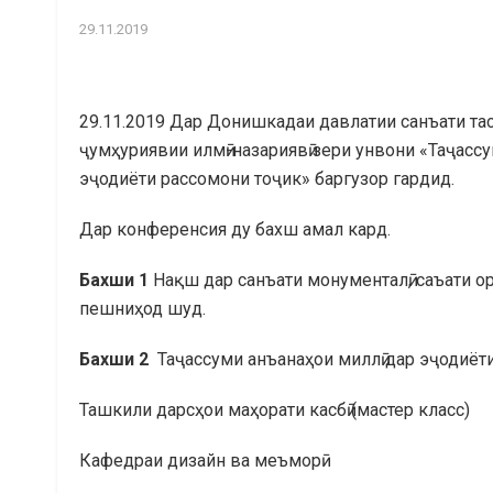
29.11.2019
29.11.2019 Дар Донишкадаи давлатии санъати та
ҷумҳуриявии илмӣ-назариявӣ зери унвони «Таҷассу
эҷодиёти рассомони тоҷик» баргузор гардид.
Дар конференсия ду бахш амал кард.
Бахши 1
Нақш дар санъати монументалӣ, саъати о
пешниҳод шуд.
Бахши 2
Таҷассуми анъанаҳои миллӣ дар эҷодиёти
Ташкили дарсҳои маҳорати касбӣ (мастер класс)
Кафедраи дизайн ва меъморӣ