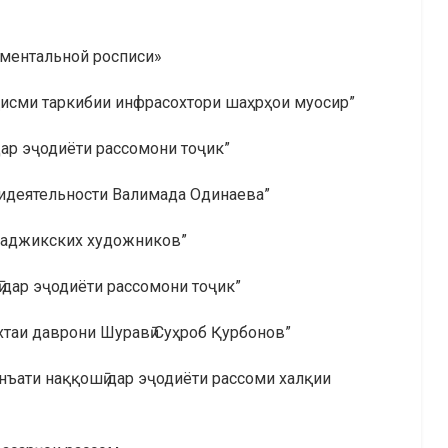
ментальной росписи»
қисми таркибии инфрасохтори шаҳрҳои муосир”
дар эҷодиёти рассомони тоҷик”
идеятельности Валимада Одинаева”
таджикских художников”
ӣ дар эҷодиёти рассомони тоҷик”
хтаи даврони Шуравӣ Суҳроб Қурбонов”
нъати наққошӣ дар эҷодиёти рассоми халқии