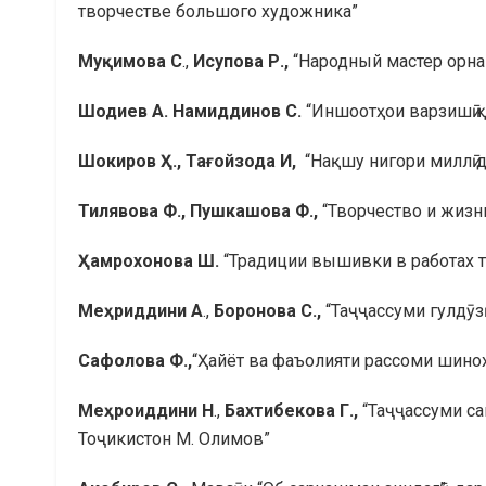
творчестве большого художника”
Му
қ
имова С
.,
Исупова Р.,
“Народный мастер орна
Шодиев А.
На
миддинов
С
.
“Иншоотҳои варзишӣ 
Шокиров
Ҳ
., Та
ғ
ойзода
И
,
“Нақшу нигори миллӣ 
Тилявова Ф., Пушкашова Ф.,
“Творчество и жизн
Ҳ
амрохонова
Ш.
“Традиции вышивки в работах 
Ме
ҳ
риддини А
.,
Боронова С.,
“Таҷҷассуми гулдӯз
Сафолова Ф.,
“Ҳайёт ва фаъолияти рассоми шино
Ме
ҳ
ро
иддини
Н
.,
Бахтибекова Г.,
“Таҷҷассуми са
Тоҷикистон М. Олимов”