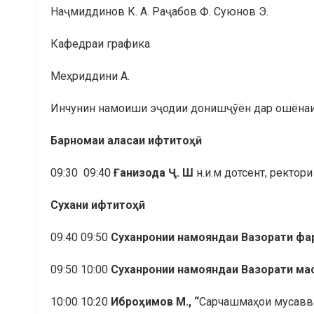
Наҷмиддинов К. А. Раҷабов Ф. Суюнов Э.
Кафедраи графика
Меҳриддини А.
Инчунин намоиши эҷодии донишҷӯён дар ошёнаи 
Барномаи
аласаи
ифтит
о
ҳӣ
09:30 09:40
Ғ
анизода
Ҷ
.
Ш
н.и.м дотсент, ректор
Сухани ифтито
ҳӣ
09:40 09:50
Суханронии намояндаи Вазорати фа
09:50 10:00
Суханронии намояндаи Вазорати ма
10:00 10:20
Ибро
ҳ
имов
М
., “
Сарчашмаҳои мусавв