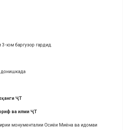
3-юм баргузор гардид.
и донишкада
р
ҳ
анги
Ҷ
Т
ориф ва илми
Ҷ
Т
ирии монументалии Осиёи Миёна ва идомаи