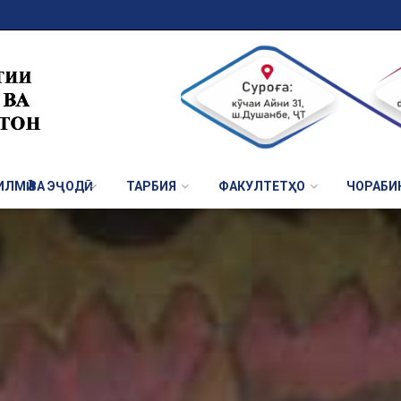
ЛМӢ ВА ЭҶОДӢ
ТАРБИЯ
ФАКУЛТЕТҲО
ЧОРАБИ