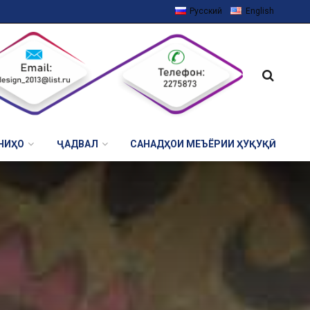
Русский
English
НИҲО
ҶАДВАЛ
САНАДҲОИ МЕЪЁРИИ ҲУҚУҚӢ