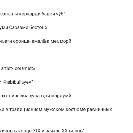
 санъати коркарди бадеи чӯб”
уми Саразми бостонӣ”
нъати ороиши амалӣ ва меъморӣ”
 artist- ceramist»
r Khabibullayev”
рахтшиносӣ ва ҳунарҳои мардумӣ”
йки в традиционном мужском костюме равнинных
ков в конце ХIХ и начале ХХ веков”