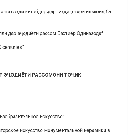
они соҳаи китобдорӣ дар таҳқиқотҳои илмӣ оид ба
лли дар эҷодиёти рассом Бахтиёр Одиназода
”
X centuries”.
Р ЭҶОДИЁТИ РАССОМОНИ ТОҶИК
и изобразительное искусство”
аторское искусство монументальной керамики в