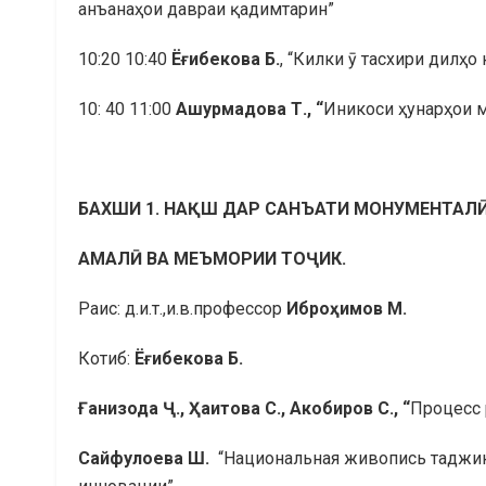
анъанаҳои давраи қадимтарин”
10:20 10:40
Ё
ғ
ибекова
Б
.
, “Килки ӯ тасхири дилҳо
10: 40 11:00
Ашурмадова Т., “
Иникоси ҳунарҳои м
БАХШИ 1. НАҚШ ДАР САНЪАТИ МОНУМЕНТАЛ
АМАЛ
Ӣ
ВА
МЕЪМОРИИ
ТО
Ҷ
ИК
.
Раис: д.и.т.,и.в.профессор
Ибро
ҳ
имов
М
.
Котиб:
Ё
ғ
ибекова
Б
.
Ғ
анизода
Ҷ
.,
Ҳ
аитова
С
.,
Акобиров
С
., “
Процесс 
Сайфулоева Ш.
“Национальная живопись таджик