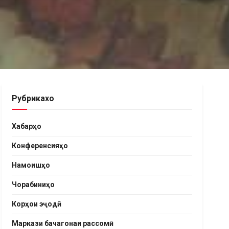
Рубрикахо
Хабарҳо
Конференсияҳо
Намоишҳо
Чорабиниҳо
Корҳои эҷодӣ
Маркази бачагонаи рассомӣ