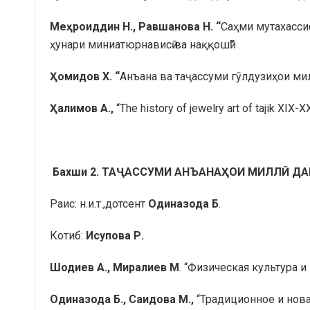
Ме
ҳ
ро
иддин
Н., Равшанова Н. “
Саҳми мутахассис
ҳунари миниатюрнависӣ ва наққошӣ
”
Ҳ
омидов
Х. “
Анъана ва таҷассуми гӯлдузиҳои ми
Ҳ
алимов
А.,
“The history of jewelry art of tajik XIX-X
Бахши 2.
ТАҶАССУМИ АНЪАНАҲОИ МИЛЛӢ ДА
Раис: н.и.т.,дотсент
Одиназода Б
.
Котиб:
Исупова Р.
Шодиев А., Миралиев М
. “Физическая культура 
Одиназода Б., Саидова М.,
“Традиционное и нов