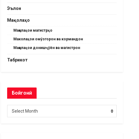
Эълон
Мақолаҳо
Мақолаҳои магистрҳо
Маколаҳои омӯзгорон ва кормандон
Мақолаҳои донишҷӯён ва магистрон
Табрикот
Бойгонӣ
Бойгонӣ
Select Month