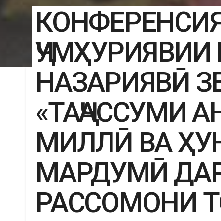
КОНФЕРЕНСИ
ҶУМҲУРИЯВИИ
НАЗАРИЯВӢ З
«ТАҶАССУМИ 
МИЛЛӢ ВА ҲУ
МАРДУМӢ ДАР
РАССОМОНИ ТО