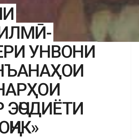
ЯИ
 ИЛМӢ-
ЕРИ УНВОНИ
АНЪАНАҲОИ
НАРҲОИ
 ЭҶОДИЁТИ
ҶИК»