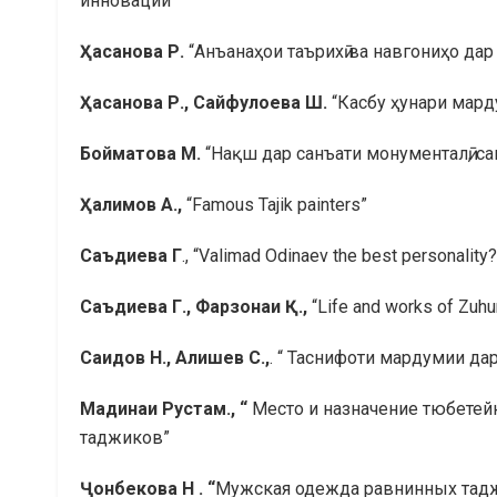
инновации”
Ҳ
асанова
Р.
“Анъанаҳои таърихӣ ва навгониҳо дар
Ҳ
асанова
Р., Сайфулоева Ш.
“Касбу ҳунари мард
Бойматова М.
“Нақш дар санъати монументалӣ, са
Ҳ
алимов
А.,
“Famous Tajik painters”
Саъдиева
Г
., “Valimad Odinaev the best personality?
Саъдиева
Г
., Фарзонаи
Қ
.,
“Life and works of Zuhu
Саидов Н., Алишев С.,
. “ Таснифоти мардумии да
Мадинаи Рустам
., “
Место и назначение тюбете
таджиков”
Ҷ
онбекова
Н
.
“
Мужская одежда равнинных таджи