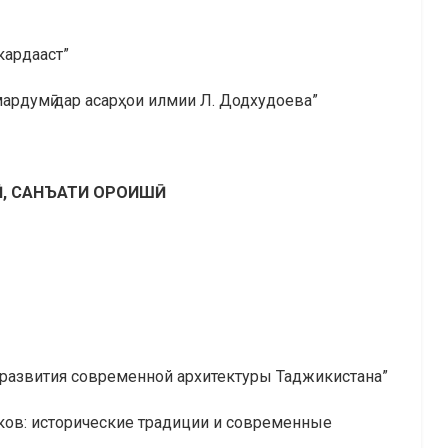
 кардааст”
ардумӣ дар асарҳои илмии Л. Додхудоева”
Ӣ, САНЪАТИ ОРОИШӢ
развития современной архитектуры Таджикистана”
ов: исторические традиции и современные