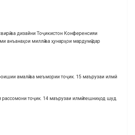
свирӣ ва дизайни Тоҷикистон Конференсияи
ми анъанаҳои миллӣ ва ҳунарҳои мардумӣ дар
роишии амалӣ ва меъмории тоҷик. 15 маърузаи илмӣ
 рассомони тоҷик. 14 маърузаи илмӣ пешниҳод шуд.