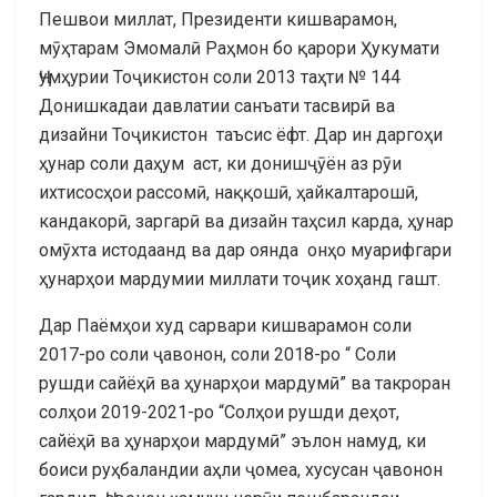
Пешвои миллат, Президенти кишварамон,
мӯҳтарам Эмомалӣ Раҳмон бо қарори Ҳукумати
Ҷумҳурии Тоҷикистон соли 2013 таҳти № 144
Донишкадаи давлатии санъати тасвирӣ ва
дизайни Тоҷикистон таъсис ёфт. Дар ин даргоҳи
ҳунар соли даҳум аст, ки донишҷӯён аз рӯи
ихтисосҳои рассомӣ, наққошӣ, ҳайкалтарошӣ,
кандакорӣ, заргарӣ ва дизайн таҳсил карда, ҳунар
омӯхта истодаанд ва дар оянда онҳо муарифгари
ҳунарҳои мардумии миллати тоҷик хоҳанд гашт.
Дар Паёмҳои худ сарвари кишварамон соли
2017-ро соли ҷавонон, соли 2018-ро “ Соли
рушди сайёҳӣ ва ҳунарҳои мардумӣ” ва такроран
солҳои 2019-2021-ро “Солҳои рушди деҳот,
сайёҳӣ ва ҳунарҳои мардумӣ” эълон намуд, ки
боиси руҳбаландии аҳли ҷомеа, хусусан ҷавонон