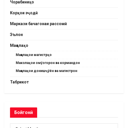
Чорабиниҳо
Корҳои эҷодӣ
Маркази бачагонаи рассомӣ
Эълон
Мақолаҳо
Мақолаҳои магистрҳо
Маколаҳои омӯзгорон ва кормандон
Мақолаҳои донишҷӯён ва магистрон
Табрикот
Бойгонӣ
Бойгонӣ