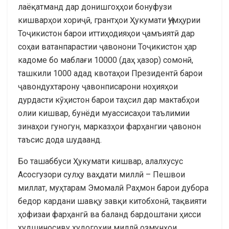
лаёқатманд дар донишгоҳҳои бонуфузи
кишварҳои хориҷӣ, грантҳои Ҳукумати Ҷумҳурии
Тоҷикистон барои иттиҳодияҳои ҷамъиятӣ дар
соҳаи ватанпарастии ҷавонони Тоҷикистон ҳар
кадоме бо маблағи 10000 (даҳ ҳазор) сомонӣ,
ташкили 1000 адад квотаҳои Президентӣ барои
ҷавондухтарону ҷавонписарони ноҳияҳои
дурдасти кӯҳистон барои таҳсил дар мактабҳои
олии кишвар, бунёди муассисаҳои таълимии
зинаҳои гуногун, марказҳои фарҳангии ҷавонон
таъсис дода шудаанд.
Бо ташаббуси Ҳукумати кишвар, алалхусус
Асосгузори сулҳу ваҳдати миллӣ – Пешвои
миллат, муҳтарам Эмомалӣ Раҳмон барои дубора
бедор кардани шавқу завқи китобхонӣ, тақвияти
ҳофизаи фарҳангӣ ва баланд бардоштани ҳисси
худшиносиву худогоҳии миллӣ озмунҳои