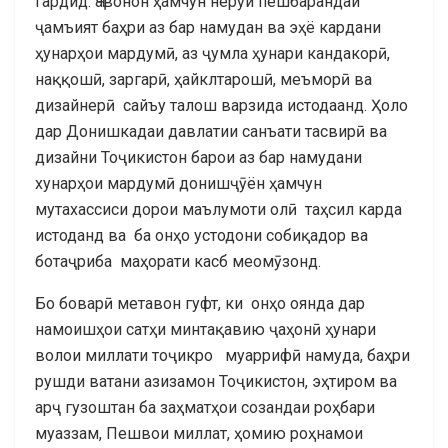
гардид. Ҷавонон ҳамчун нерӯи пешбарандаи
ҷамъият баҳри аз бар намудан ва эҳё кардани
ҳунарҳои мардумӣ, аз ҷумла ҳунари кандакорӣ,
наққошӣ, заргарӣ, ҳайклтарошӣ, меъморӣ ва
дизайнерӣ сайъу талош варзида истодаанд. Ҳоло
дар Донишкадаи давлатии санъати тасвирӣ ва
дизайни Тоҷикистон барои аз бар намудани
хунарҳои мардумӣ донишҷӯён ҳамчун
мутахассиси дорои маълумоти олӣ таҳсил карда
истоданд ва ба онҳо устодони собиқадор ва
ботаҷриба маҳорати касб меомӯзонд.
Бо боварӣ метавон гуфт, ки онҳо оянда дар
намоишҳои сатҳи минтақавию ҷаҳонӣ ҳунари
волои миллати тоҷикро муаррифӣ намуда, баҳри
рушди ватани азизамон Тоҷикистон, эҳтиром ва
арҷ гузоштан ба заҳматҳои созандаи роҳбари
муаззам, Пешвои миллат, ҳомию роҳнамои