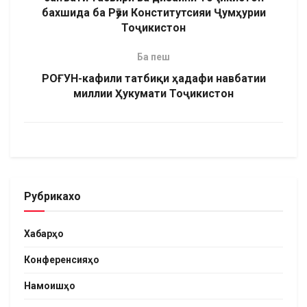
бахшида ба Рӯзи Конститутсияи Ҷумҳурии
Тоҷикистон
Ба пеш
РОҒУН-кафили татбиқи ҳадафи навбатии
миллии Ҳукумати Тоҷикистон
Рубрикахо
Хабарҳо
Конференсияҳо
Намоишҳо