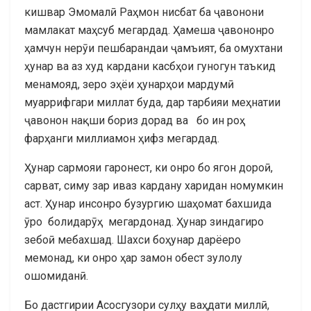
кишвар Эмомалӣ Раҳмон нисбат ба ҷавонони
мамлакат маҳсуб мегардад. Ҳамеша ҷавононро
ҳамчун нерӯи пешбарандаи ҷамъият, ба омухтани
ҳунар ва аз худ кардани касбҳои гуногун таъкид
менамояд, зеро эҳёи ҳунарҳои мардумӣ
муаррифгари миллат буда, дар тарбияи меҳнатии
ҷавонон нақши бориз дорад ва бо ин роҳ
фарҳанги миллиамон ҳифз мегардад.
Ҳунар сармояи гаронест, ки онро бо ягон дороӣ,
сарват, симу зар иваз кардану харидан номумкин
аст. Ҳунар инсонро бузургию шаҳомат бахшида
ӯро болидарӯҳ мегардонад. Ҳунар зиндагиро
зебоӣ мебахшад. Шахси боҳунар дарёеро
мемонад, ки онро ҳар замон обест зулолу
ошомиданӣ.
Бо дастгирии Асосгузори сулҳу ваҳдати миллӣ,