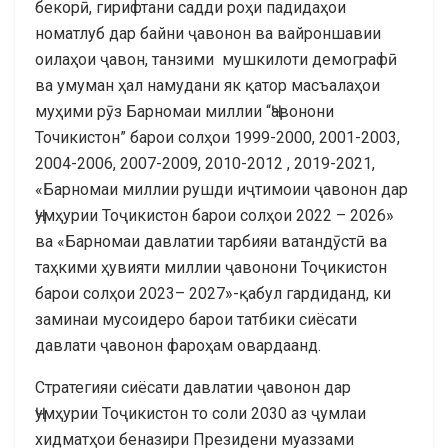
бекорӣ, гирифтани садди роҳи падидаҳои
номатлуб дар байни ҷавонон ва вайроншавии
оилаҳои ҷавон, танзими мушкилоти демографӣ
ва умуман ҳал намудани як қатор масъалаҳои
муҳими рӯз Барномаи миллии “Ҷавонони
Точикистон” барои солҳои 1999-2000, 2001-2003,
2004-2006, 2007-2009, 2010-2012 , 2019-2021,
«Барномаи миллии рушди иҷтимоии ҷавонон дар
Ҷумҳурии Тоҷикистон барои солҳои 2022 – 2026»
ва «Барномаи давлатии тарбияи ватандӯстӣ ва
таҳкими ҳувияти миллии ҷавонони Тоҷикистон
барои солҳои 2023– 2027»-қабул гардиданд, ки
заминаи мусоидеро барои татбики сиёсати
давлати ҷавонон фароҳам овардаанд.
Стратегияи сиёсати давлатии ҷавонон дар
Ҷумҳурии Тоҷикистон то соли 2030 аз ҷумлаи
хидматҳои беназири Президени муаззами