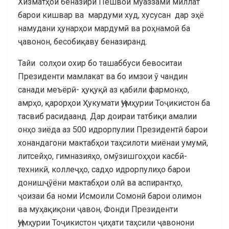
Хизматҳои беназири Пешвои муаззами миллат
барои кишвар ва мардуми худ, хусусан дар эҳё
намудани ҳунарҳои мардумӣ ва роҳнамоӣ ба
ҷавонон, бесобиқаву беназиранд.
Тайи солҳои охир бо ташаббуси бевоситаи
Президенти мамлакат ва бо имзои ӯ чандин
санади меъёрӣ- ҳуқуқӣ аз қабили фармонҳо,
амрҳо, қарорҳои Ҳукумати Ҷумҳурии Тоҷикистон ба
тасвиб расидаанд. Дар доираи татбиқи амалии
онҳо зиёда аз 500 идрорпулии Президентӣ барои
хонандагони мактабҳои таҳсилоти миёнаи умумӣ,
литсейҳо, гимназияҳо, омӯзишгоҳҳои касбӣ-
техникӣ, коллеҷҳо, садҳо идрорпулиҳо барои
донишҷӯёни мактабҳои олӣ ва аспирантҳо,
ҷоизаи ба номи Исмоили Сомонӣ барои олимон
ва муҳақиқони ҷавон, Фонди Президенти
Ҷумҳурии Тоҷикистон ҷиҳати таҳсили ҷавонони