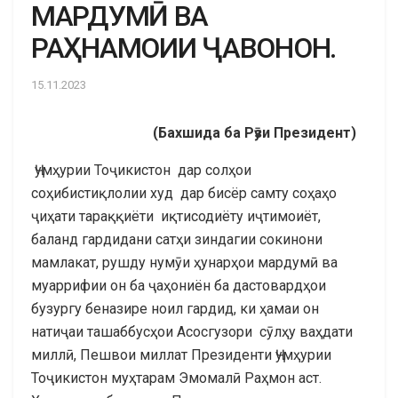
МАРДУМӢ ВА
РАҲНАМОИИ ҶАВОНОН.
15.11.2023
(Бахшида ба Рӯзи Президент)
Ҷумҳурии Тоҷикистон дар солҳои
соҳибистиқлолии худ дар бисёр самту соҳаҳо
ҷиҳати тараққиёти иқтисодиёту иҷтимоиёт,
баланд гардидани сатҳи зиндагии сокинони
мамлакат, рушду нумӯи ҳунарҳои мардумӣ ва
муаррифии он ба ҷаҳониён ба дастовардҳои
бузургу беназире ноил гардид, ки ҳамаи он
натиҷаи ташаббусҳои Асосгузори сӯлҳу ваҳдати
миллӣ, Пешвои миллат Президенти Ҷумҳурии
Тоҷикистон муҳтарам Эмомалӣ Раҳмон аст.