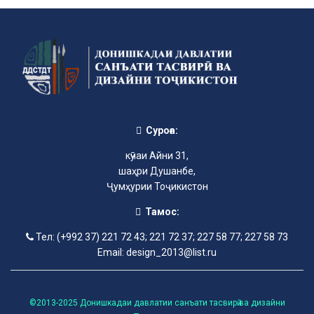
Суроға:
кӯчаи Айни 31,
шаҳри Душанбе,
Ҷумҳурии Тоҷикистон
Тамос:
Тел: (+992 37) 221 72 43; 221 72 37; 227 58 77; 227 58 73
Email: design_2013@list.ru
©2013-2025 Донишкадаи давлатии санъати тасвирӣ ва дизайни