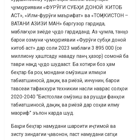
ҷумҳуриявии «ФУРЎҒИ СУБҲИ ДОНОӢ КИТОБ
АСТ», «Илм-фурӯғи маърифат» ва «ТОҶИКИСТОН –
ВАТАНИ АЗИЗИ МАН» баргузор гардида,
маблағҳои зиёде ҷудо гардиданд. Аз ҷумла, танҳо
барои озмуни ҷумҳуриявии «Фурӯғи субҳи доноӣ
китоб аст» дар соли 2023 маблағи 3 895 000 (се
миллиону ҳаштсаду наваду панҷ ҳазор) сомонӣ ба
таври нақд ҷудо шудааст. Ба хотири боз ҳам
беҳтар ба роҳ мондани омӯзиши илмҳои
табиатшиносӣ, дақиқ ва риёзӣ, инчунин, барои
тавсеаи тафаккури техникии насли наврас солҳои
2020-2040 “Бистсолаи омӯзиш ва рушди фанҳои
табиатшиносӣ, дақиқ ва риёзӣ дар соҳаи илму
маориф” эълон карда шуд.
Баҳри беҳтар намудани шароити иҷтимоӣ ва
зисту зиндагии ҷавонон, паст намудани сатҳи