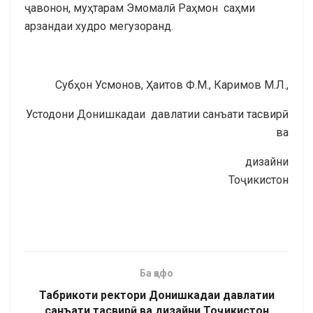
ҷавонон, муҳтарам Эмомалӣ Раҳмон саҳми
арзандаи худро мегузоранд.
Субҳон Усмонов, Ҳаитов Ф.М., Каримов М.Л.,
Устодони Донишкадаи давлатии санъати тасвирӣ
ва
дизайни
Тоҷикистон
Ба қафо
Табрикоти ректори Донишкадаи давлатии
санъати тасвирӣ ва дизайни Тоҷикистон