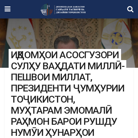
ИҚДОМҲОИ АСОСГУЗОРИ
СУЛҲУ ВАҲДАТИ МИЛЛӢ-
ПЕШВОИ МИЛЛАТ,
ПРЕЗИДЕНТИ ҶУМҲУРИИ
ТОҶИКИСТОН,
МУҲТАРАМ ЭМОМАЛӢ
РАҲМОН БАРОИ РУШДУ
НУМӮИ ҲУНАРҲОИ