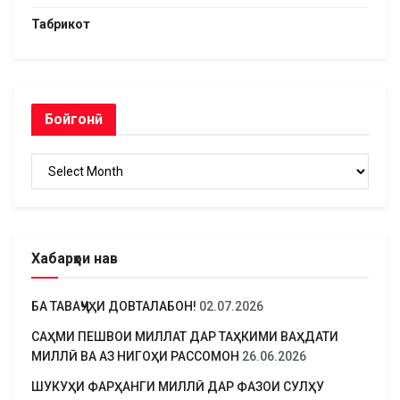
Табрикот
Бойгонӣ
Бойгонӣ
Хабарҳои нав
БА ТАВАҶҶУҲИ ДОВТАЛАБОН!
02.07.2026
САҲМИ ПЕШВОИ МИЛЛАТ ДАР ТАҲКИМИ ВАҲДАТИ
МИЛЛӢ ВА АЗ НИГОҲИ РАССОМОН
26.06.2026
ШУКУҲИ ФАРҲАНГИ МИЛЛӢ ДАР ФАЗОИ СУЛҲУ