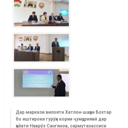
Дар маркази вилояти Хатлон-шаҳри Бохтар
бо иштироки гурӯҳи кории ҷумҳуриявӣ дар
ҳайати Наврӯз Сангинов, сармутахассиси