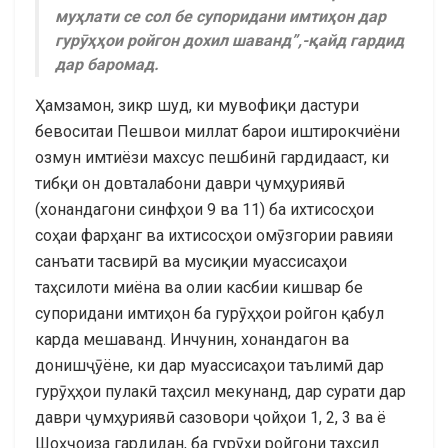
муҳлати се сол бе супоридани имтиҳон дар
гурӯҳҳои ройгон дохил шаванд”,-қайд гардид
дар баромад.
Ҳамзамон, зикр шуд, ки мувофиқи дастури
бевоситаи Пешвои миллат барои иштирокчиёни
озмун имтиёзи махсус пешбинӣ гардидааст, ки
тибқи он довталабони даври ҷумҳуриявӣ
(хонандагони синфҳои 9 ва 11) ба ихтисосҳои
соҳаи фарҳанг ва ихтисосҳои омӯзгории равияи
санъати тасвирӣ ва мусиқии муассисаҳои
таҳсилоти миёна ва олии касбии кишвар бе
супоридани имтиҳон ба гурӯҳҳои ройгон қабул
карда мешаванд. Инчунин, хонандагон ва
донишҷӯёне, ки дар муассисаҳои таълимӣ дар
гурӯҳҳои пулакӣ таҳсил мекунанд, дар сурати дар
даври ҷумҳуриявӣ сазовори ҷойҳои 1, 2, 3 ва ё
Шоҳҷоиза гардидан, ба гурӯҳи ройгони таҳсил