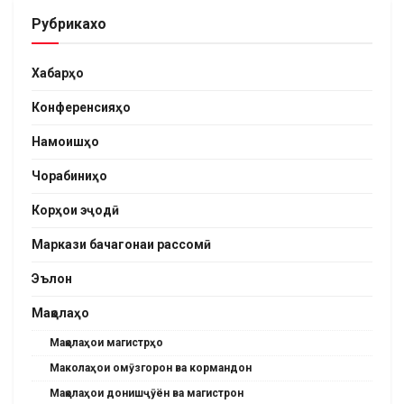
Рубрикахо
Хабарҳо
Конференсияҳо
Намоишҳо
Чорабиниҳо
Корҳои эҷодӣ
Маркази бачагонаи рассомӣ
Эълон
Мақолаҳо
Мақолаҳои магистрҳо
Маколаҳои омӯзгорон ва кормандон
Мақолаҳои донишҷӯён ва магистрон