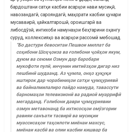
бардоштани сатҳи касбии асарҳои нави мусиқӣ,
навозандагӣ, сарояндагӣ, маҳорати касбии ҳунари
мусаввирӣ, ҳайкалтарошӣ, ороишгарӣ ва
либосдӯзӣ, интихоби намунаҳои беҳтарини оҳангу
суруд, коллексияҳо ва асарҳои рассомӣ мебошад.
“Бо дастури бевоситаи Пешвои миллат ба
соҳибони Шоҳҷоиза ва ғолибони ҷойҳои якум,
дуюм ва сеюми Озмун дар баробари
мукофоти пулӣ, инчунин имтиёзҳои дигар низ
пешбинӣ шудаанд. Аз ҷумла, онҳо ҳуқуқи
иштирок дар чорабиниҳои сатҳи ҷумҳуриявӣ
ва байналмилалиро пайдо намуда, тавассути
барномаҳои телевизионӣ ва радиоӣ муаррифӣ
мегарданд. Ғолибони даври ҷумҳуриявии
озмун метавонанд ба ихтисосҳои омӯзгории
равияи санъати тасвирӣ ва мусиқии
муассисаҳои таҳсилоти миёнаи махсус,
миёнаи касбӣ ва олии касбии кишвар ба