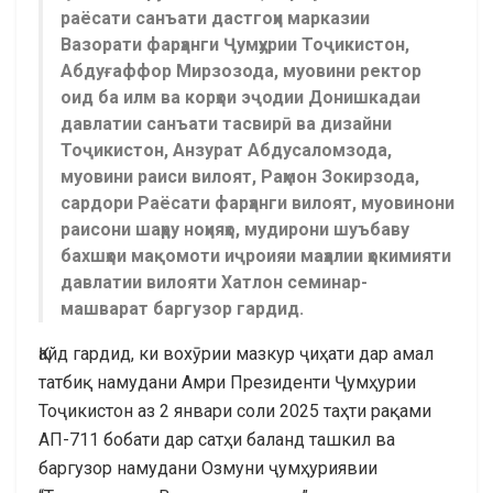
раёсати санъати дастгоҳи марказии
Вазорати фарҳанги Ҷумҳурии Тоҷикистон,
Абдуғаффор Мирзозода, муовини ректор
оид ба илм ва корҳои эҷодии Донишкадаи
давлатии санъати тасвирӣ ва дизайни
Тоҷикистон, Анзурат Абдусаломзода,
муовини раиси вилоят, Раҳмон Зокирзода,
сардори Раёсати фарҳанги вилоят, муовинони
раисони шаҳру ноҳияҳо, мудирони шуъбаву
бахшҳои мақомоти иҷроияи маҳалии ҳокимияти
давлатии вилояти Хатлон семинар-
машварат баргузор гардид.
Қайд гардид, ки вохӯрии мазкур ҷиҳати дар амал
татбиқ намудани Амри Президенти Ҷумҳурии
Тоҷикистон аз 2 январи соли 2025 таҳти рақами
АП-711 бобати дар сатҳи баланд ташкил ва
баргузор намудани Озмуни ҷумҳуриявии