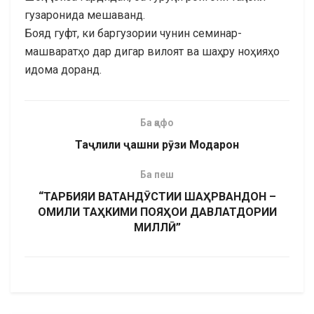
гузаронида мешаванд.
Бояд гуфт, ки баргузории чунин семинар-
машваратҳо дар дигар вилоят ва шаҳру ноҳияҳо
идома доранд.
Ба қафо
Таҷлили ҷашни рӯзи Модарон
Ба пеш
“ТАРБИЯИ ВАТАНДӮСТИИ ШАҲРВАНДОН –
ОМИЛИ ТАҲКИМИ ПОЯҲОИ ДАВЛАТДОРИИ
МИЛЛӢ”