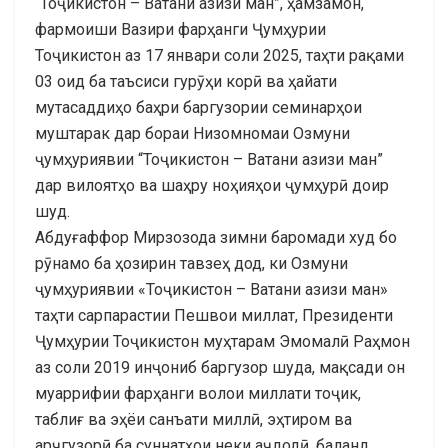
“Тоҷикистон – Ватани азизи ман”, ҳамзамон,
фармоиши Вазири фарҳанги Ҷумҳурии
Тоҷикистон аз 17 январи соли 2025, таҳти рақами
03 оид ба таъсиси гурӯҳи корӣ ва ҳайати
мутасаддиҳо баҳри баргузории семинарҳои
муштарак дар бораи Низомномаи Озмуни
ҷумҳуриявии “Тоҷикистон – Ватани азизи ман”
дар вилоятҳо ва шаҳру ноҳияҳои ҷумҳурӣ доир
шуд.
Абдуғаффор Мирзозода зимни баромади худ бо
рӯнамо ба ҳозирин тавзеҳ дод, ки Озмуни
ҷумҳуриявии «Тоҷикистон – Ватани азизи ман»
таҳти cарпарастии Пешвои миллат, Президенти
Ҷумҳурии Тоҷикистон муҳтарам Эмомалӣ Раҳмон
аз соли 2019 инҷониб баргузор шуда, мақсади он
муаррифии фарҳанги волои миллати тоҷик,
таблиғ ва эҳёи санъати миллӣ, эҳтиром ва
арҷгузорӣ ба суннатҳои неки аҷдодӣ, баланд