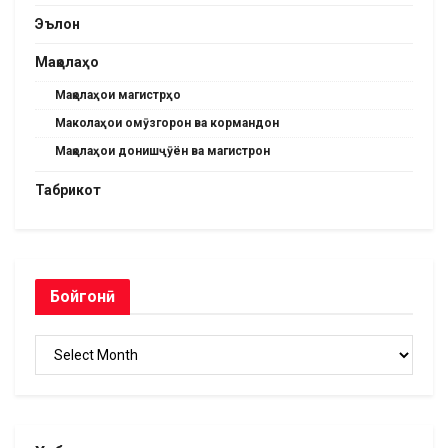
Эълон
Мақолаҳо
Мақолаҳои магистрҳо
Маколаҳои омӯзгорон ва кормандон
Мақолаҳои донишҷӯён ва магистрон
Табрикот
Бойгонӣ
Бойгонӣ