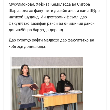
Мусулмонова, Ҳафиза Камолзода ва Ситора
Шарифова аз факултети дизайн аъзои нави Шӯро
интихоб шуданд. Ин духтарони фаъол дар
факултетҳо вазифаи раисӣ ва ҷонишинии раиси
донишҷӯёнро бар уҳда доранд.
Дар суратҳо рафти маҷлисҳо дар факултетҳо ва
хобгоҳи донишкада: