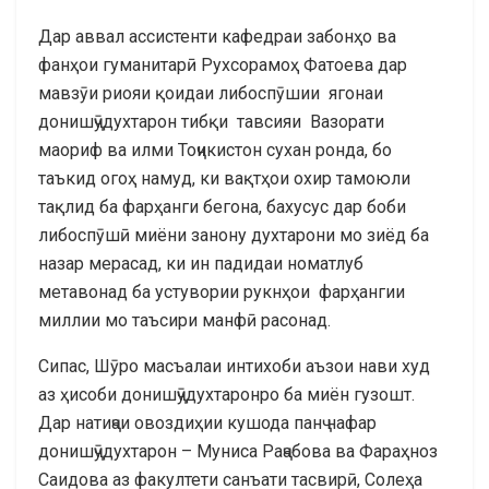
Дар аввал ассистенти кафедраи забонҳо ва
фанҳои гуманитарӣ Рухсорамоҳ Фатоева дар
мавзӯи риояи қоидаи либоспӯшии ягонаи
донишҷӯдухтарон тибқи тавсияи Вазорати
маориф ва илми Тоҷикистон сухан ронда, бо
таъкид огоҳ намуд, ки вақтҳои охир тамоюли
тақлид ба фарҳанги бегона, бахусус дар боби
либоспӯшӣ миёни занону духтарони мо зиёд ба
назар мерасад, ки ин падидаи номатлуб
метавонад ба устувории рукнҳои фарҳангии
миллии мо таъсири манфӣ расонад.
Сипас, Шӯро масъалаи интихоби аъзои нави худ
аз ҳисоби донишҷӯдухтаронро ба миён гузошт.
Дар натиҷаи овоздиҳии кушода панҷ нафар
донишҷӯдухтарон – Муниса Раҷабова ва Фараҳноз
Саидова аз факултети санъати тасвирӣ, Солеҳа