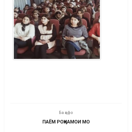
Ба қафо
ПАЁМ РОҲНАМОИ МО