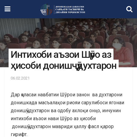
Интихоби аъзои Шӯро аз
ҳисоби донишҷӯдухтарон
06.02.2021
Дар ҷаласаи навбатии Шӯрои занон ва духтарони
донишкада масъалаҳои риояи сарулибоси ягонаи
донишҷӯдухтарон ва одобу ахлоқи онҳо, инчунин
интихоби аъзои нави Шӯро аз ҳисоби
донишҷӯдухтарон мавриди ҳаллу фасл қарор
гирифт.