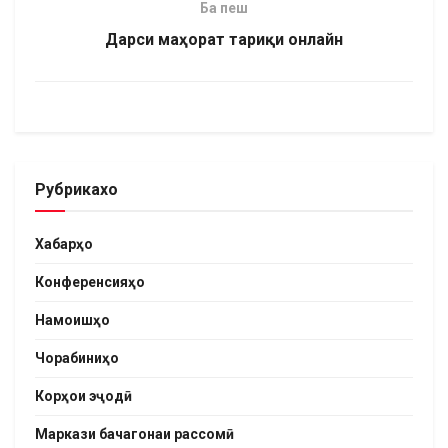
Ба пеш
Дарси маҳорат тариқи онлайн
Рубрикахо
Хабарҳо
Конференсияҳо
Намоишҳо
Чорабиниҳо
Корҳои эҷодӣ
Маркази бачагонаи рассомӣ