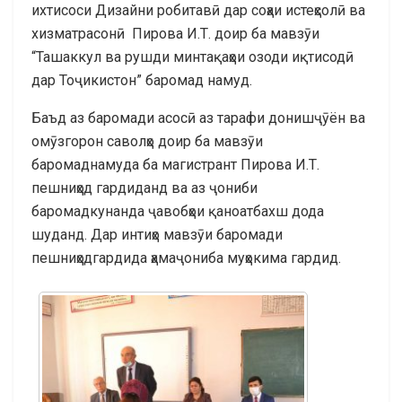
ихтисоси Дизайни робитавӣ дар соҳаи истеҳсолӣ ва
хизматрасонӣ Пирова И.Т. доир ба мавзӯи
“Ташаккул ва рушди минтақаҳои озоди иқтисодӣ
дар Тоҷикистон” баромад намуд.
Баъд аз баромади асосӣ аз тарафи донишҷӯён ва
омӯзгорон саволҳо доир ба мавзӯи
баромаднамуда ба магистрант Пирова И.Т.
пешниҳод гардиданд ва аз ҷониби
баромадкунанда ҷавобҳои қаноатбахш дода
шуданд. Дар интиҳо мавзӯи баромади
пешниҳодгардида ҳамаҷониба муҳокима гардид.