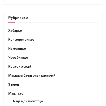
Рубрикахо
Хабарҳо
Конференсияҳо
Намоишҳо
Чорабиниҳо
Корҳои эҷодӣ
Маркази бачагонаи рассомӣ
Эълон
Мақолаҳо
Мақолаҳои магистрҳо