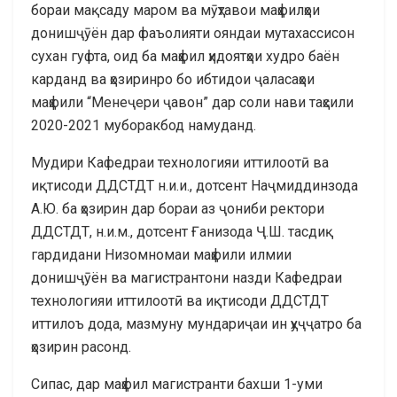
бораи мақсаду маром ва мӯҳтавои маҳфилҳои
донишҷӯён дар фаъолияти ояндаи мутахассисон
сухан гуфта, оид ба маҳфил ҳидоятҳои худро баён
карданд ва ҳозиринро бо ибтидои ҷаласаҳои
маҳфили “Менеҷери ҷавон” дар соли нави таҳсили
2020-2021 муборакбод намуданд.
Мудири Кафедраи технологияи иттилоотӣ ва
иқтисоди ДДСТДТ н.и.и., дотсент Наҷмиддинзода
А.Ю. ба ҳозирин дар бораи аз ҷониби ректори
ДДСТДТ, н.и.м., дотсент Ғанизода Ҷ.Ш. тасдиқ
гардидани Низомномаи маҳфили илмии
донишҷӯён ва магистрантони назди Кафедраи
технологияи иттилоотӣ ва иқтисоди ДДСТДТ
иттилоъ дода, мазмуну мундариҷаи ин ҳуҷҷатро ба
ҳозирин расонд.
Сипас, дар маҳфил магистранти бахши 1-уми