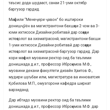
таъсис дода шудааст, санаи 21-уми октябр
баргузор гардид.
Маҳфили “Менеҷери ҷавон” бо иштироки
донишҷӯён ва магистрантони бахшҳои 2-юм ва 3-
юми ихтисоси Дизайни робитавӣ дар соҳаҳои
истеҳсолот ва хизматрасонӣ, магистрантони бахши
1-уми ихтисоси Дизайни робитавӣ дар соҳаҳои
истеҳсолот ва хизматрасонӣ баргузор гардид. Дар
кори маҳфил муовини ректор оид ба таълими
донишкада д.и.т., профессор Иброҳимов М.Ф.,
муовини декани факултети дизайн Ҳаитов Ф.,
мудири шуъбаи илм, магистратура ва инноватсия
Қобилова М.П., омузгорони кафедра ширкат
варзиданд.
Дар ибтидо муовини ректор оид ба таълими
донишкада д.и.т., профессор Иброҳимов М.Ф. дар