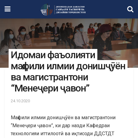
Идомаи фаъолияти
маҳфили илмии донишҷӯён
ва магистрантони
“Менеҷери ҷавон”
24.10.2020
Маҳфили илмии донишҷӯён ва магистрантони
“Менеҷери ҷавон”, ки дар назди Кафедраи
технологияи иттилоотӣ ва иқтисоди ДДСТДТ