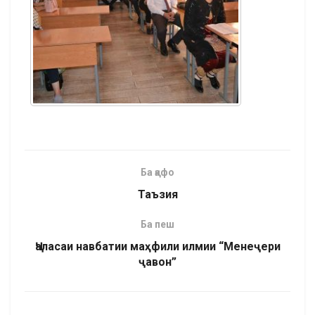
Ба қафо
Таъзия
Ба пеш
Ҷаласаи навбатии маҳфили илмии “Менеҷери
ҷавон”