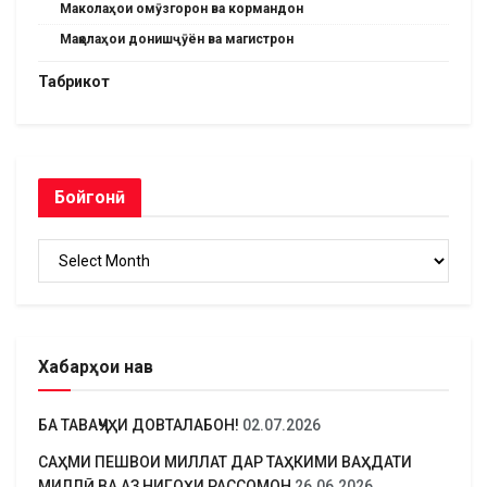
Маколаҳои омӯзгорон ва кормандон
Мақолаҳои донишҷӯён ва магистрон
Табрикот
Бойгонӣ
Бойгонӣ
Хабарҳои нав
БА ТАВАҶҶУҲИ ДОВТАЛАБОН!
02.07.2026
САҲМИ ПЕШВОИ МИЛЛАТ ДАР ТАҲКИМИ ВАҲДАТИ
МИЛЛӢ ВА АЗ НИГОҲИ РАССОМОН
26.06.2026