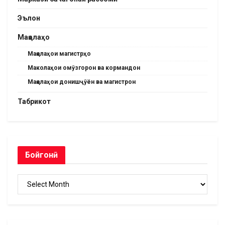
Эълон
Мақолаҳо
Мақолаҳои магистрҳо
Маколаҳои омӯзгорон ва кормандон
Мақолаҳои донишҷӯён ва магистрон
Табрикот
Бойгонӣ
Бойгонӣ