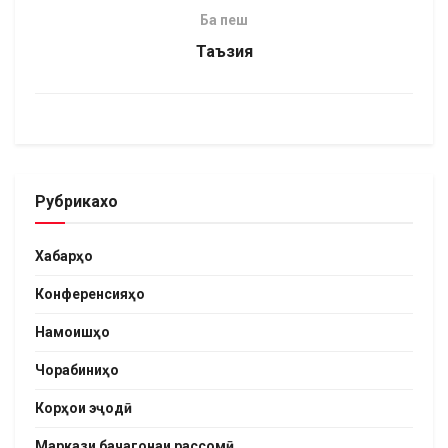
Ба пеш
Таъзия
Рубрикахо
Хабарҳо
Конференсияҳо
Намоишҳо
Чорабиниҳо
Корҳои эҷодӣ
Маркази бачагонаи рассомӣ