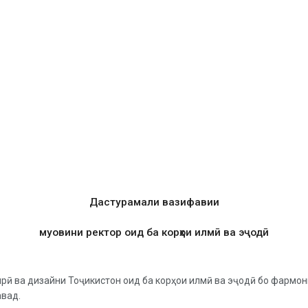
Дастурамали вазифавии
муовини ректор оид ба корҳои илмӣ ва эҷодӣ
рӣ ва дизайни Тоҷикистон оид ба корҳои илмӣ ва эҷодӣ бо фармо
авад.