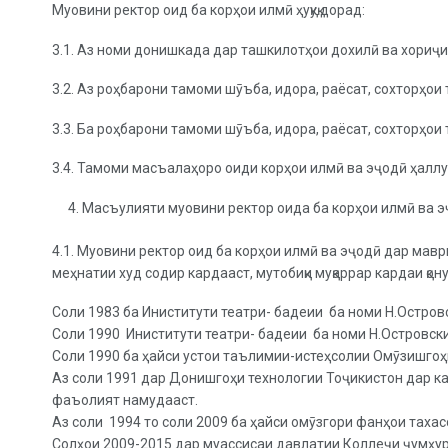
Муовини ректор оид ба корҳои илмӣ ҳуқуқ дорад:
3.1. Аз номи донишкада дар ташкилотҳои дохилӣ ва хориҷи
3.2. Аз роҳбарони тамоми шӯъба, идора, раёсат, сохторҳои
3.3. Ба роҳбарони тамоми шӯъба, идора, раёсат, сохторҳои
3.4. Тамоми масъалаҳоро оиди корҳои илмӣ ва эҷодӣ ҳалл
Масъулияти муовини ректор оида ба корҳои илмӣ ва 
4.1. Муовини ректор оид ба корҳои илмӣ ва эҷодӣ дар мавр
меҳнатии худ содир кардааст, мутобиқи муқаррар кардаи қо
Соли 1983 ба Иниститути театри- бадеии ба номи Н.Остров
Соли 1990 Иниститути театри- бадеии ба номи Н.Островск
Соли 1990 ба ҳайси устои таълимии-истеҳсолии Омӯзишго
Аз соли 1991 дар Донишгоҳи технологии Тоҷикистон дар к
фаъолият намудааст.
Аз соли 1994 то соли 2009 ба ҳайси омӯзгори фанҳои тах
Солҳои 2009-2015 дар муассисаи давлатии Коллеҷи ҷумҳу