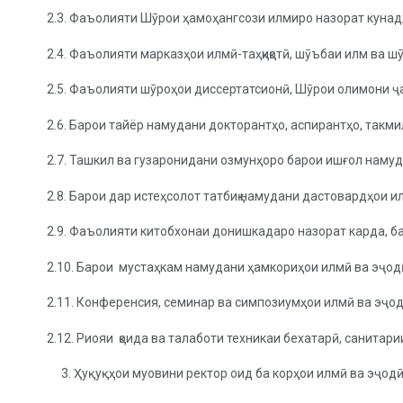
2.3. Фаъолияти Шӯрои ҳамоҳангсози илмиро назорат кунад
2.4. Фаъолияти марказҳои илмӣ-таҳқиқотӣ, шӯъбаи илм ва
2.5. Фаъолияти шӯроҳои диссертатсионӣ, Шӯрои олимони 
2.6. Барои тайёр намудани докторантҳо, аспирантҳо, такм
2.7. Ташкил ва гузаронидани озмунҳоро барои ишғол намуд
2.8. Барои дар истеҳсолот татбиқ намудани дастовардҳои
2.9. Фаъолияти китобхонаи донишкадаро назорат карда, б
2.10. Барои мустаҳкам намудани ҳамкориҳои илмӣ ва эҷод
2.11. Конференсия, семинар ва симпозиумҳои илмӣ ва эҷо
2.12. Риояи қоида ва талаботи техникаи бехатарӣ, санитар
Ҳуқуқҳои муовини ректор оид ба корҳои илмӣ ва эҷод