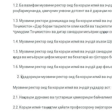
1.2. Ба вазифаи муовини ректор оид ба корҳои илмӣ ва эҷо
роҳбарикунанда, ҳамчунин унвони дотсент ва ё дараҷаи но
1.3. Муовини ректори донишкада оид ба корҳои илмӣ ва э
Тоҷикистон «Дар бораи таҳсилоти олии касбӣ ва таҳсилот
Ҷумҳурии Тоҷикистон» ва дигар санадҳои меъёрии ҳуқуқии
1.4. Муовини ректор оид ба корҳои илмӣ ва эҷодӣ аъзои 
1.5. Муовини ректор оид ба корҳои илмӣ ва эҷодӣ санадҳо
қоида ва меъёрҳои ҳифзи меҳнат ва бехатарӣ аз сӯхторро б
1.6. Муовини ректор оид ба корҳои илмӣ ва эҷодӣ дар фа
Ӯҳдадориҳои муовини ректор оид ба корҳои илмӣ ва эҷ
Муовини ректор оид ба корҳои илмӣ ва эҷодӣ уҳдадор аст:
2.1. Нақшаҳои дурнамо ва густариши ҳамкориҳои байналмил
2.2. Корҳои илмӣ-таҳқиқотии ҳайати профессорону омӯзгор