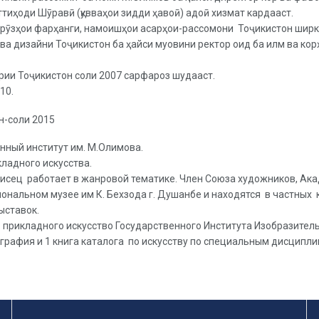
ттиҳоди Шӯравӣ (қувваҳои зидди ҳавоӣ) адоӣ хизмат кардааст.
 рӯзҳои фарҳанги, намоишҳои асарҳои-рассомони Тоҷикистон ширк
а дизайни Тоҷикистон ба ҳайси муовини ректор оид ба илм ва ко
рии Тоҷикистон соли 2007 сарфароз шудааст.
10.
н-соли 2015
нный институт им. М.Олимова.
ладного искусства.
писец работает в жанровой тематике. Член Союза художников, А
ональном музее им К. Бехзода г. Душанбе и находятся в частных 
ыставок.
прикладного искусство Государственного Института Изобразитель
ография и 1 книга каталога по искусству по специальным дисципли