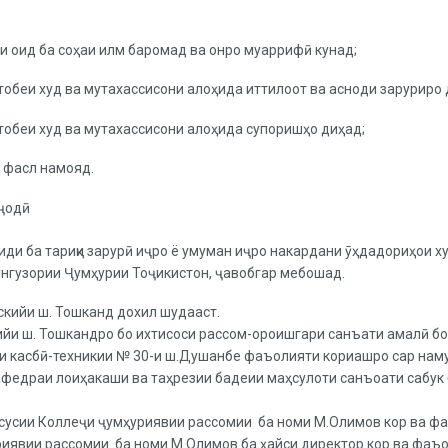
и оид ба соҳаи илм баромад ва онро муаррифӣ кунад;
 тобеи худ ва мутахассисони алоҳида иттилоот ва асноди заруриро
 тобеи худ ва мутахассисони алоҳида супоришҳо диҳад;
у фасл намояд.
эҷодӣ
иди ба тариқи зарурӣ иҷро ё умуман иҷро накардани ӯҳдадориҳои х
нунгузории Ҷумҳурии Тоҷикистон, ҷавобгар мебошад.
скийи ш. Тошканд дохил шудааст.
ийи ш. Тошкандро бо ихтисоси рассом-ороишгари санъати амалӣ бо
ҳи касбӣ-техникии № 30-и ш.Душанбе фаъолияти кориашро сар нам
афедраи лоиҳакаши ва таҳрезии бадеии маҳсулоти санъоати сабук б
ассусии Коллеҷи ҷумҳуриявии рассомии ба номи М.Олимов кор ва ф
риявии рассомии ба номи М.Олимов ба ҳайси директор кор ва фаъо