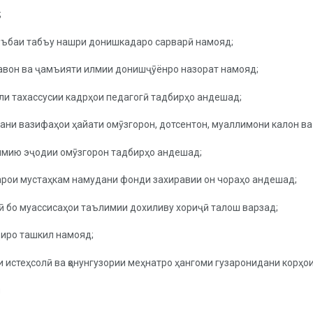
;
 шӯъбаи табъу нашри донишкадаро сарварӣ намояд;
ҷавон ва ҷамъияти илмии донишҷӯёнро назорат намояд;
или тахассусии кадрҳои педагогӣ тадбирҳо андешад;
ани вазифаҳои ҳайати омӯзгорон, дотсентон, муаллимони калон ва 
 илмию эҷодии омӯзгорон тадбирҳо андешад;
арои мустаҳкам намудани фонди захиравии он чораҳо андешад;
ӣ бо муассисаҳои таълимии дохиливу хориҷӣ талош варзад;
диро ташкил намояд;
ии истеҳсолӣ ва қонунгузории меҳнатро ҳангоми гузаронидани корҳо
ӣ