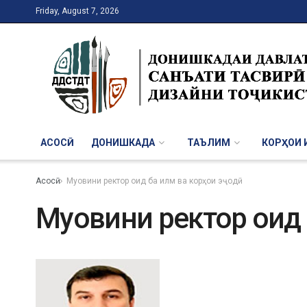
Friday, August 7, 2026
АСОСӢ
ДОНИШКАДА
ТАЪЛИМ
КОРҲОИ И
Асосӣ
Муовини ректор оид ба илм ва корҳои эҷодӣ
Муовини ректор оид 