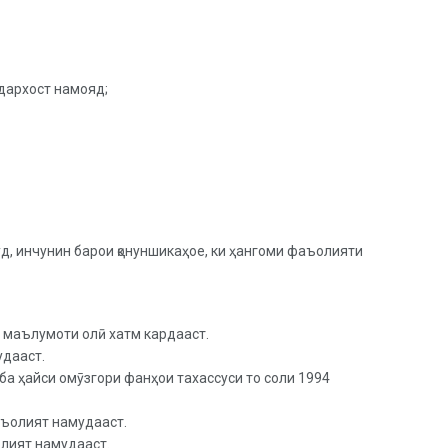
 дархост намояд;
уд, инчунин барои қонуншикаҳое, ки ҳангоми фаъолияти
 маълумоти олӣ хатм кардааст.
удааст.
а ҳайси омӯзгори фанҳои тахассуси то соли 1994
аъолият намудааст.
лият намудааст.