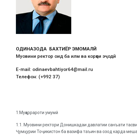
ОДИНАЗОДА БАХТИЁР ЭМОМАЛӢ
Муовини ректор оид ба илм ва корҳои эҷодӣ
E-mail: odinaevbahtiyor64@mail.ru
Телефон: (+992 37)
1.Муқаррароти умумӣ
1.1. Муовини ректори Донишкадаи давлатии санъати тасви
Ҷумҳурии Тоҷикистон ба вазифа таъин ва озод карда меш