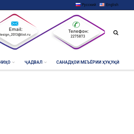
Русский
English
НИҲО
ҶАДВАЛ
САНАДҲОИ МЕЪЁРИИ ҲУҚУҚӢ