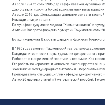
Аз соли 1984 то соли 1986 дар саффи қувваҳои мусаллаҳи И
Дар 5-давлати хориҷа бо сафарҳои хизмати ва муаррифии
Аз соли 2016 дар Донишкадаи давлатии санъати тасвирӣ в
Номзади илмҳои таърих.
Бо мукофоти ҳукуматии медали “Хизмати шоиста”-и Ҷумҳу
Аълочии Вазорати фарҳанги Ҷумҳурии Тоҷикистон-соли 20
Бо ифтихорномаи Вазорати фарҳанги Ҷумҳурии Тоҷикисто
В 1990 году закончил Ташкентский театрально-художестве
Кандидат иторических наук , художник декоротивного прик
Работает в жанре мелкой пластики и керамики. Как живо
Его работы по керамике и живописи экспонируются в Наци
Участник 20 международных выставок и 8 персональных в
Преподаватель спец-дисциплин кафедры декоротивного – 
Автор 20 научных статей и 9 методический пособий, 1 мон