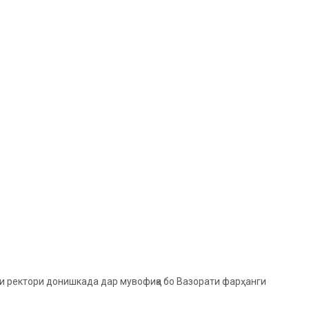
ни ректори донишкада дар мувофиқа бо Вазорати фарҳанги