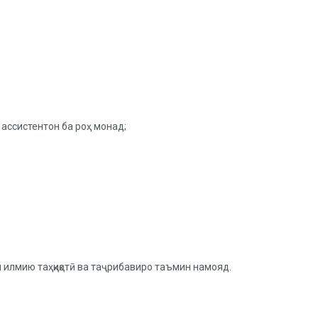
ассистентон ба роҳ монад;
и илмию таҳқиқотӣ ва таҷрибавиро таъмин намояд.