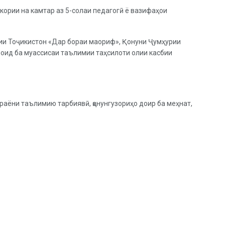
 кории на камтар аз 5-солаи педагогӣ ё вазифаҳои
рии Тоҷикистон «Дар бораи маориф», Қонуни Ҷумҳурии
 оид ба муассисаи таълимии таҳсилоти олии касбии
араёни таълимию тарбиявӣ, қонунгузориҳо доир ба меҳнат,