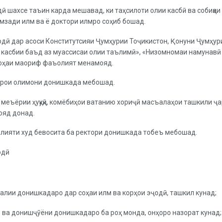
дӣ шахсе таъин карда мешавад, ки таҳсилоти олии касбӣ ва собиқаи
мзади илм ва ё доктори илмро соҳиб бошад.
ҷодӣ дар асоси Конститутсияи Ҷумҳурии Тоҷикистон, Қонуни Ҷумҳу
и касбии баъд аз муассисаи олии таълимӣ», «Низомномаи намунавӣ
 соҳаи маориф фаъолият менамояд.
Шӯрои олимони донишкада мебошад.
и меъёрии ҳуқуқӣ, комёбиҳои ватанию хориҷӣ масъалаҳои ташкили ҷ
ояд донад.
ъолияти худ бевосита ба ректори донишкада тобеъ мебошад.
одӣ
алии донишкадаро дар соҳаи илм ва корҳои эҷодӣ, ташкил кунад;
он ва донишҷӯёни донишкадаро ба роҳ монда, онҳоро назорат кунад;