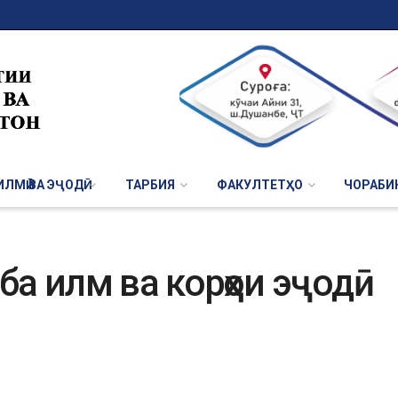
ЛМӢ ВА ЭҶОДӢ
ТАРБИЯ
ФАКУЛТЕТҲО
ЧОРАБИ
ба илм ва корҳои эҷодӣ