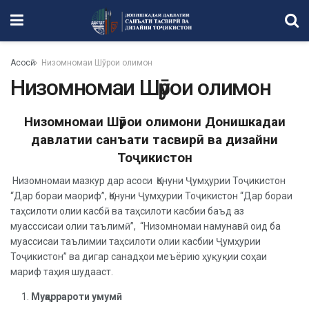
Асосӣ
Низомномаи Шӯрои олимон
Низомномаи Шӯрои олимон
Низомномаи
Ш
ӯрои олимони Донишкадаи
давлатии санъати тасвирӣ ва дизайни
Тоҷикистон
Низомномаи мазкур дар асоси Қонуни Ҷумҳурии Тоҷикистон
“Дар бораи маориф”, Қонуни Ҷумҳурии Тоҷикистон “Дар бораи
таҳсилоти олии касбӣ ва таҳсилоти касбии баъд аз
муасссисаи олии таълимӣ”, “Низомномаи намунавӣ оид ба
муассисаи таълимии таҳсилоти олии касбии Ҷумҳурии
Тоҷикистон” ва дигар санадҳои меъёрию ҳуқуқии соҳаи
мариф таҳия шудааст.
Муқаррароти умумӣ