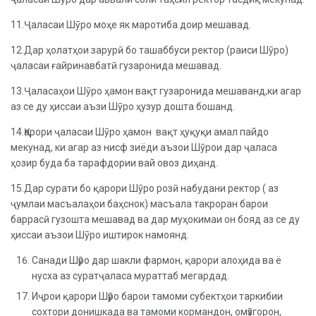
11.Ҷаласаи Шӯро моҳе як маротиба доир мешавад.
12.Дар ҳолатҳои зарурӣ бо ташаббуси ректор (раиси Шӯро)
ҷаласаи ғайринавбатӣ гузаронида мешавад.
13.Ҷаласаҳои Шӯро ҳамон вақт гузаронида мешаванд,ки агар
аз се ду ҳиссаи аъзи Шӯро ҳузур дошта бошанд.
14.Қарори ҷаласаи Шӯро ҳамон вақт ҳуқуқи амал пайдо
мекунад, ки агар аз нисф зиёди аъзои Шӯрои дар ҷаласа
ҳозир буда ба тарафдории вай овоз диҳанд.
15.Дар сурати бо қарори Шӯро розӣ набудани ректор ( аз
ҷумлаи масъалаҳои баҳснок) масъала такроран барои
баррасӣ гузошта мешавад ва дар муҳокимаи он бояд аз се ду
ҳиссаи аъзои Шӯро иштирок намоянд.
Санади Шӯро дар шакли фармон, қарори алоҳида ва ё
нусха аз суратҷаласа мураттаб мегардад.
Иҷрои қарори Шӯро барои тамоми субектҳои таркибии
сохтори донишкада ва тамоми кормандон, омӯзгорон,