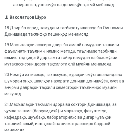
аспирантон, унвонҷӯён ва донишҷӯён ҳатмӣ мебошад.
Ш.Ваколатҳои Шӯро
18.Доир ба ворид намудани тағйироту иловаҳо ба Оинномаи
Донишкада таклифҳо пешниҳод менамояд.
19.Масъалаҳои асосиро доир ба амалӣ намудани ташкили
фаъолияти таълимӣ, илмию методӣ, таълимию тарбиявӣ,
илмию тадқиқотӣ дар самти тайёр намудан ва бозомӯзии
мутахассисони дорои таҳсилоти олӣ муайян менамояд.
20.Номгӯи ихтисосҳо, тахассусҳо, курсҳои омӯхташаванда ва
шумораи онҳо, шаклҳои назорати дониши донишҷӯён, оғоз ва
анҷоми давраҳои таҳсили семестрҳои таълимиро муайян
мекунад.
21.Масъалаҳои такмили идора ва сохтори Донишкада, аз
ҷумла ташкил (барҳамдиҳӣ)-и марказҳо, факултетҳо,
кафедраҳо, шӯъбаҳо, лабораторияҳо ва дигар ҷузъҳои
таълимӣ, илмӣ, истеҳсолӣ ва хизматрасониро баррасӣ
менамояд.