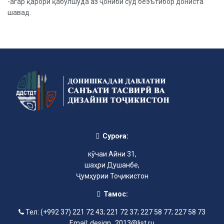
-агар қарори қабулшуда аз ҷониби суд беэътибор дониста
шавад.
Суроға:
кӯчаи Айни 31,
шаҳри Душанбе,
Ҷумҳурии Тоҷикистон
Тамос:
Тел: (+992 37) 221 72 43; 221 72 37; 227 58 77; 227 58 73
Email: design_2013@list.ru