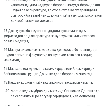
ҳавасмандкунии кадрҳоро баррасӣ намуда, барои дохил
шудан ба аспирантура, докторантура ва гузаронидани
омӯзгорон ба вазифиаи ходими илмӣ ва анҷоми рисолаҳои
докторӣ тавсияҳо медиҳад.
45.Дар хусуси ба омӯзгорон додани рухсатии эҷодӣ,
фиристодан ба докторантура ва курсҳои такмили ихтисос
розигӣ медиҳад.
46.Мавзӯи рисолаҳои номзадӣ ва докториро бо пешниҳоди
Шӯрои олимони факултетҳо ва шӯроҳои ташхисӣ тасдиқ
менамояд.
47.Масъалаҳои муҳими таълим, корҳои илмӣ, ҳамкориҳои
байналмилалӣ, рушди Донишкадаро баррасӣ менамояд.
48.Нақшаи корҳои илмӣ- тадқиқотиро тасдиқ менамояд.
Масъалаҳои мубраме,ки мутбиқи Оинномаи Донишкада
ба салоҳияти Шӯро вогузор гардидааст, ҳал менамояд.