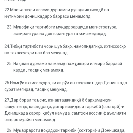
22.Масъалаҳои асосии дурнамои рушди иқтисодӣ ва
иҷтимоии донишкадаро баррасӣ менамояд.
Мувофиқи тартиботи муқаррраршуда магистратура,
аспирантура ва докторантура таъсис медиҳад.
24.Тибқи тартиботи ҷорӣ шуъбаҳо, намояндагиҳо, ихтиссосҳо
ва тахассусҳои нав боз мекунад.
Нақшаи дурнамо ва мавзӯи пажӯҳишҳои илмиро баррасӣ
карда , тасдиқ менамояд.
26.Номгӯи ихтисосҳоро, ки аз рӯи он таҳсилот дар Донишкада
сурат мегирад, тасдиқ мекунад.
27.Дар бораи таъсис, азнавташкидиҳӣ ё барҳамдиҳии
факултетҳо, кафедраҳо, дигар воҳидҳои таркибӣ (сохторӣ)-и
Донишкада қарор қабул намуда, самтҳои асосии фаъолияти
онҳоро муайян менамояд.
Муқаррароти воҳидҳои таркибӣ (сохторӣ)-и Донишкада,