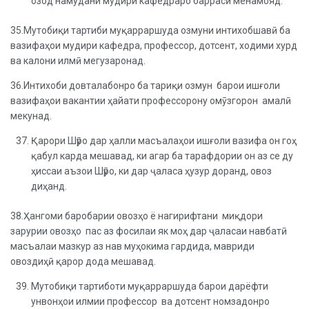
озод намудани мудири кафедраро баррасӣ менамояд.
35.Мутобиқи тартиби муқарраршуда озмуни интихобшавӣ ба
вазифаҳои мудири кафедра, профессор, дотсент, ходими хурд
ва калони илмӣ мегузаронад.
36.Интихоби довталабонро ба тариқи озмун барои ишғоли
вазифаҳои вакантии ҳайати профессорону омӯзгорон амалӣ
мекунад.
Қарори Шӯро дар ҳалли масъалаҳои ишғоли вазифа он гоҳ
қабул карда мешавад, ки агар ба тарафдории он аз се ду
ҳиссаи аъзои Шӯро, ки дар ҷаласа ҳузур доранд, овоз
диҳанд.
38.Ҳангоми баробарии овозҳо ё нагирифтани миқдори
зарурии овозҳо пас аз фосилаи як моҳ дар ҷаласаи навбатӣ
масъалаи мазкур аз нав муҳокима гардида, мавриди
овоздиҳӣ қарор дода мешавад.
Мутобиқи тартиботи муқарраршуда барои дарёфти
унвонҳои илмии профессор ва дотсент номзадонро