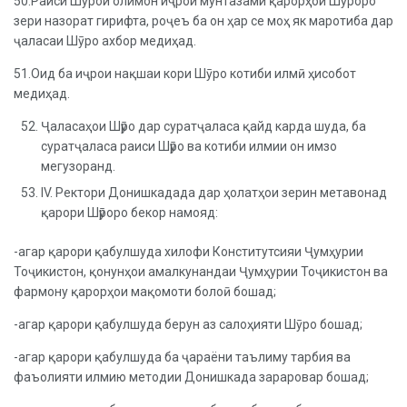
50.Раиси Шӯрои олимон иҷрои мунтазами қарорҳои Шӯроро
зери назорат гирифта, роҷеъ ба он ҳар се моҳ як маротиба дар
ҷаласаи Шӯро ахбор медиҳад.
51.Оид ба иҷрои нақшаи кори Шӯро котиби илмӣ ҳисобот
медиҳад.
Ҷаласаҳои Шӯро дар суратҷаласа қайд карда шуда, ба
суратҷаласа раиси Шӯро ва котиби илмии он имзо
мегузоранд.
IV. Ректори Донишкадада дар ҳолатҳои зерин метавонад
қарори Шӯроро бекор намояд:
-агар қарори қабулшуда хилофи Конститутсияи Ҷумҳурии
Тоҷикистон, қонунҳои амалкунандаи Ҷумҳурии Тоҷикистон ва
фармону қарорҳои мақомоти болоӣ бошад;
-агар қарори қабулшуда берун аз салоҳияти Шӯро бошад;
-агар қарори қабулшуда ба ҷараёни таълиму тарбия ва
фаъолияти илмию методии Донишкада зараровар бошад;