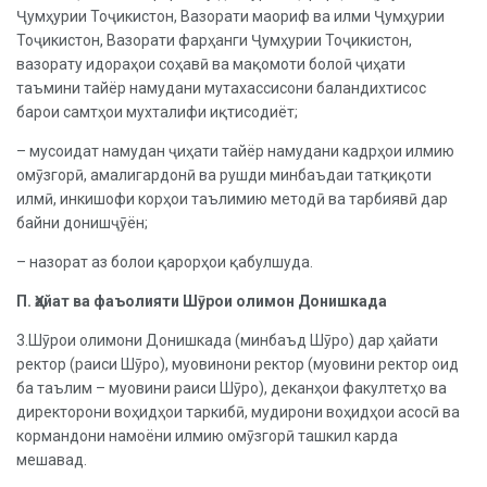
Ҷумҳурии Тоҷикистон, Вазорати маориф ва илми Ҷумҳурии
Тоҷикистон, Вазорати фарҳанги Ҷумҳурии Тоҷикистон,
вазорату идораҳои соҳавӣ ва мақомоти болоӣ ҷиҳати
таъмини тайёр намудани мутахассисони баландихтисос
барои самтҳои мухталифи иқтисодиёт;
– мусоидат намудан ҷиҳати тайёр намудани кадрҳои илмию
омӯзгорӣ, амалигардонӣ ва рушди минбаъдаи татқиқоти
илмӣ, инкишофи корҳои таълимию методӣ ва тарбиявӣ дар
байни донишҷӯён;
– назорат аз болои қарорҳои қабулшуда.
П. Ҳайат ва фаъолияти Шӯрои олимон Донишкада
3.Шӯрои олимони Донишкада (минбаъд Шӯро) дар ҳайати
ректор (раиси Шӯро), муовинони ректор (муовини ректор оид
ба таълим – муовини раиси Шӯро), деканҳои факултетҳо ва
директорони воҳидҳои таркибӣ, мудирони воҳидҳои асосӣ ва
кормандони намоёни илмию омӯзгорӣ ташкил карда
мешавад.