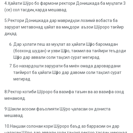
4.Ҳайати Шӯро бо фармони ректори Донишкада ба муҳлати 3
(се) сол тасдиқ карда мешавад.
5.Ректори Донишкада дар мавридҳои лозимӣ вобаста ба
зарурат метавонад ҳайат ва миқдори аъзои Шӯроро тағйир
диҳад.
Дар ҳолати пеш аз муҳлат аз ҳайати Шӯро баромадан
(бозхонд шудан)-и узви Шӯро, такмил ва тағйири теъдоди
Шӯро дар аввали соли таҳсил сурат мегирад.
Бо назардошти зарурати ба миён омада даровардани
тағйирот ба ҳайати Шӯро дар давоми соли таҳсил сурат
мегирад.
8.Ректор котиби Шӯроро ба вазифа таъин ва аз вазифа озод
менамояд.
9.Шакли асосии фаъолияти Шӯро ҷаласаи он дониста
мешавад.
10.Нақшаи солонаи кори Шӯроро баъд аз баррасии он дар
ҷаласаи Шӯро дар аввали соли таҳсил ректор тасдиқ мекунад.