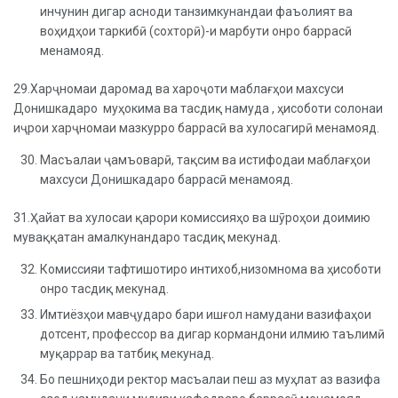
инчунин дигар асноди танзимкунандаи фаъолият ва
воҳидҳои таркибӣ (сохторӣ)-и марбути онро баррасӣ
менамояд.
29.Харҷномаи даромад ва хароҷоти маблағҳои махсуси
Донишкадаро муҳокима ва тасдиқ намуда , ҳисоботи солонаи
иҷрои харҷномаи мазкурро баррасӣ ва хулосагирӣ менамояд.
Масъалаи ҷамъоварӣ, тақсим ва истифодаи маблағҳои
махсуси Донишкадаро баррасӣ менамояд.
31.Ҳайат ва хулосаи қарори комиссияҳо ва шӯроҳои доимию
муваққатан амалкунандаро тасдиқ мекунад.
Комиссияи тафтишотиро интихоб,низомнома ва ҳисоботи
онро тасдиқ мекунад.
Имтиёзҳои мавҷударо бари ишғол намудани вазифаҳои
дотсент, профессор ва дигар кормандони илмию таълимӣ
муқаррар ва татбиқ мекунад.
Бо пешниҳоди ректор масъалаи пеш аз муҳлат аз вазифа