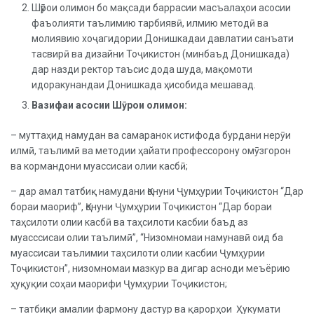
Шӯрои олимон бо мақсади баррасии масъалаҳои асосии
фаъолияти таълимию тарбиявӣ, илмию методӣ ва
молиявию хоҷагидории Донишкадаи давлатии санъати
тасвирӣ ва дизайни Тоҷикистон (минбаъд Донишкада)
дар назди ректор таъсис дода шуда, мақомоти
идоракунандаи Донишкада ҳисобида мешавад.
Вазифаи асосии Шӯрои олимон:
– муттаҳид намудан ва самаранок истифода бурдани нерӯи
илмӣ, таълимӣ ва методии ҳайати профессорону омӯзгорон
ва кормандони муассисаи олии касбӣ;
– дар амал татбиқ намудани Қонуни Ҷумҳурии Тоҷикистон “Дар
бораи маориф”, Қонуни Ҷумҳурии Тоҷикистон “Дар бораи
таҳсилоти олии касбӣ ва таҳсилоти касбии баъд аз
муасссисаи олии таълимӣ”, “Низомномаи намунавӣ оид ба
муассисаи таълимии таҳсилоти олии касбии Ҷумҳурии
Тоҷикистон”, низомномаи мазкур ва дигар асноди меъёрию
ҳуқуқии соҳаи маорифи Ҷумҳурии Тоҷикистон;
– татбиқи амалии фармону дастур ва қарорҳои Ҳукумати