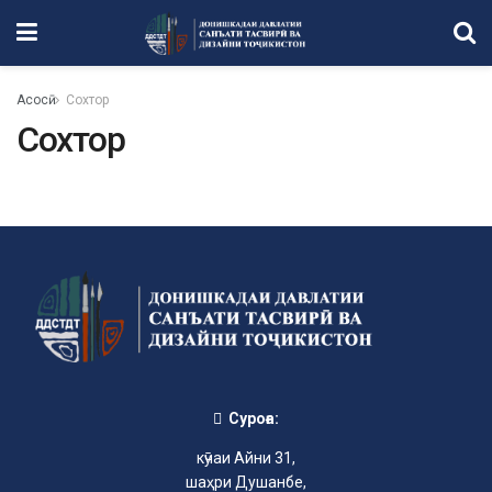
Асосӣ
Сохтор
Сохтор
Суроға:
кӯчаи Айни 31,
шаҳри Душанбе,