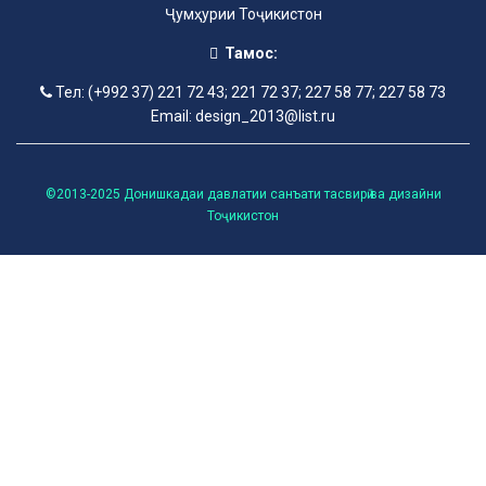
Ҷумҳурии Тоҷикистон
Тамос:
Тел: (+992 37) 221 72 43; 221 72 37; 227 58 77; 227 58 73
Email: design_2013@list.ru
©2013-2025 Донишкадаи давлатии санъати тасвирӣ ва дизайни
Тоҷикистон