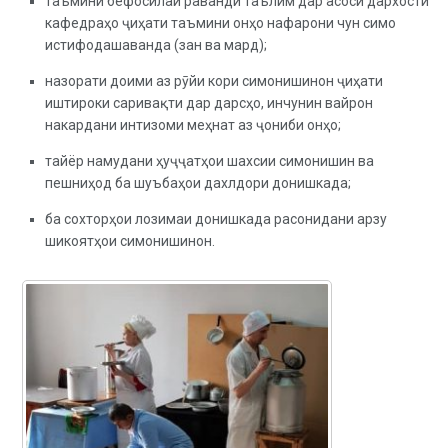
таъмини бефосилаи раванди таълим дар асоси дархости
кафедраҳо ҷиҳати таъмини онҳо нафарони чун симо
истифодашаванда (зан ва мард);
назорати доими аз рӯйи кори симонишинон ҷиҳати
иштироки саривақти дар дарсҳо, инчунин вайрон
накардани интизоми меҳнат аз ҷониби онҳо;
тайёр намудани ҳуҷҷатҳои шахсии симонишин ва
пешниҳод ба шуъбаҳои дахлдори донишкада;
ба сохторҳои лозимаи донишкада расонидани арзу
шикоятҳои симонишинон.