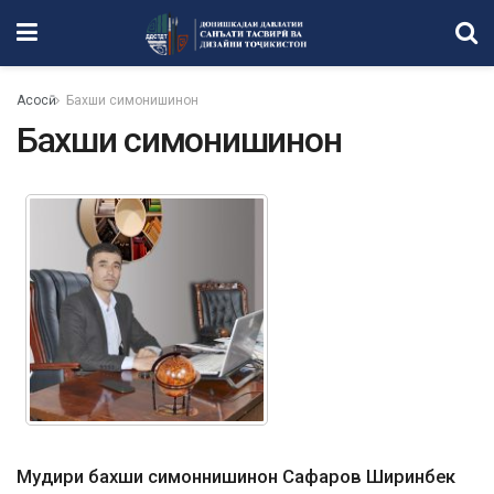
Асосӣ
Бахши симонишинон
Бахши симонишинон
Мудири бахши симоннишинон Сафаров Ширинбек