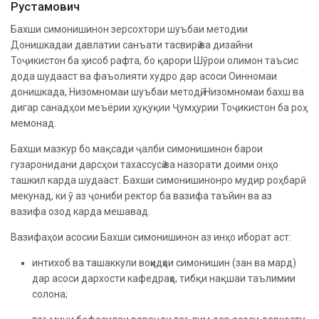
Рустамович
Бахши симонишинон зерсохтори шуъбаи методии
Донишкадаи давлатии санъати тасвирӣ ва дизайни
Тоҷикистон ба ҳисоб рафта, бо қарори Шӯрои олимон таъсис
дода шудааст ва фаъолияти худро дар асоси Оинномаи
донишкада, Низомномаи шуъбаи методӣ, Низомномаи бахш ва
дигар санадҳои меъёрии ҳуқуқии Ҷумҳурии Тоҷикистон ба роҳ
мемонад.
Бахши мазкур бо мақсади ҷалби симонишинон барои
гузаронидани дарсҳои тахассусӣ ва назорати доими онҳо
ташкил карда шудааст. Бахши симонишинонро мудир роҳбарӣ
мекунад, ки ӯ аз ҷониби ректор ба вазифа таъйин ва аз
вазифа озод карда мешавад.
Вазифаҳои асосии Бахши симонишинон аз инҳо иборат аст:
интихоб ва ташаккули воҳидҳои симонишин (зан ва мард)
дар асоси дархости кафедраҳо, тибқи нақшаи таълимии
солона;