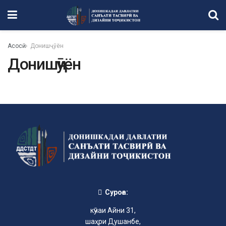
Асосӣ
Донишҷӯён
Донишҷӯён
Суроға:
кӯчаи Айни 31,
шаҳри Душанбе,