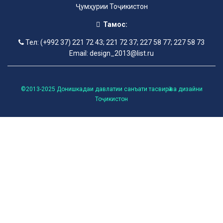
Ҷумҳурии Тоҷикистон
Тамос:
Тел: (+992 37) 221 72 43; 221 72 37; 227 58 77; 227 58 73
Email: design_2013@list.ru
©2013-2025 Донишкадаи давлатии санъати тасвирӣ ва дизайни
Тоҷикистон