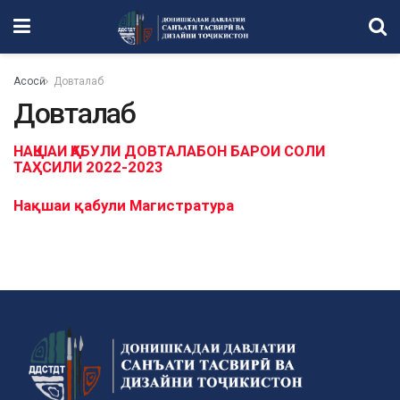
Асосӣ
Довталаб
Довталаб
НАҚШАИ ҚАБУЛИ ДОВТАЛАБОН БАРОИ СОЛИ
ТАҲСИЛИ 2022-2023
Нақшаи қабули Магистратура