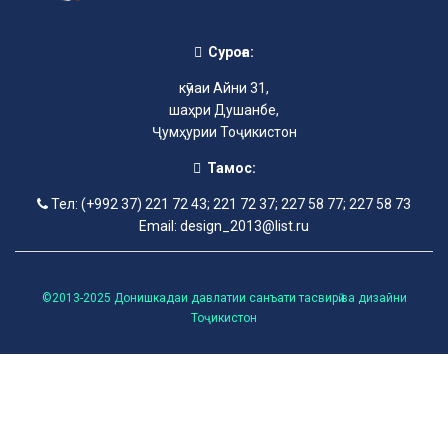
Суроға:
кӯчаи Айни 31,
шаҳри Душанбе,
Ҷумҳурии Тоҷикистон
Тамос:
Тел: (+992 37) 221 72 43; 221 72 37; 227 58 77; 227 58 73
Email: design_2013@list.ru
©2013-2025 Донишкадаи давлатии санъати тасвирӣ ва дизайни
Тоҷикистон