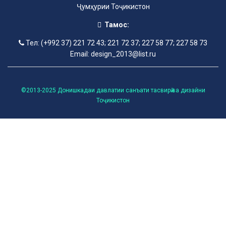
Ҷумҳурии Тоҷикистон
Тамос:
Тел: (+992 37) 221 72 43; 221 72 37; 227 58 77; 227 58 73
Email: design_2013@list.ru
©2013-2025 Донишкадаи давлатии санъати тасвирӣ ва дизайни
Тоҷикистон