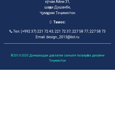
кӯчаи Айни 31,
шаҳри Душанбе,
Ҷумҳурии Тоҷикистон
Тамос:
Тел: (+992 37) 221 72 43; 221 72 37; 227 58 77; 227 58 73
Email: design_2013@list.ru
©2013-2025 Донишкадаи давлатии санъати тасвирӣ ва дизайни
Тоҷикистон