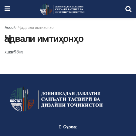
Асосӣ
Ҷадвали имтиҳонҳо
Ҷадвали имтиҳонҳо
хшҳзғ98нз
Суроға: