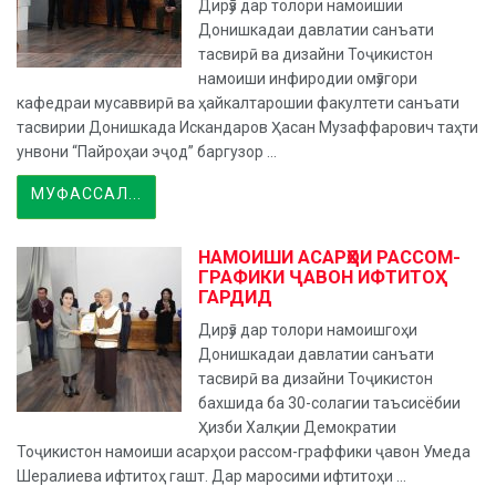
Дирӯз дар толори намоишии
Донишкадаи давлатии санъати
тасвирӣ ва дизайни Тоҷикистон
намоиши инфиродии омӯзгори
кафедраи мусаввирӣ ва ҳайкалтарошии факултети санъати
тасвирии Донишкада Искандаров Ҳасан Музаффарович таҳти
унвони “Пайроҳаи эҷод” баргузор ...
МУФАССАЛ...
НАМОИШИ АСАРҲОИ РАССОМ-
ГРАФИКИ ҶАВОН ИФТИТОҲ
ГАРДИД
Дирӯз дар толори намоишгоҳи
Донишкадаи давлатии санъати
тасвирӣ ва дизайни Тоҷикистон
бахшида ба 30-солагии таъсисёбии
Ҳизби Халқии Демократии
Тоҷикистон намоиши асарҳои рассом-граффики ҷавон Умеда
Шералиева ифтитоҳ гашт. Дар маросими ифтитоҳи ...