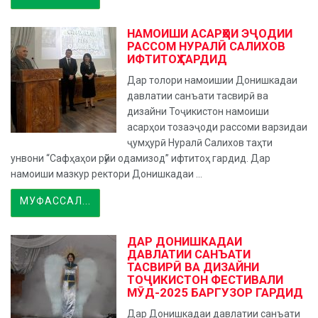
НАМОИШИ АСАРҲОИ ЭҶОДИИ
РАССОМ НУРАЛӢ САЛИХОВ
ИФТИТОҲ ГАРДИД
Дар толори намоишии Донишкадаи
давлатии санъати тасвирӣ ва
дизайни Тоҷикистон намоиши
асарҳои тозаэҷоди рассоми варзидаи
ҷумҳурӣ Нуралӣ Салихов таҳти
унвони “Сафҳаҳои рӯйи одамизод” ифтитоҳ гардид. Дар
намоиши мазкур ректори Донишкадаи ...
МУФАССАЛ...
ДАР ДОНИШКАДАИ
ДАВЛАТИИ САНЪАТИ
ТАСВИРӢ ВА ДИЗАЙНИ
ТОҶИКИСТОН ФЕСТИВАЛИ
МӮД-2025 БАРГУЗОР ГАРДИД
Дар Донишкадаи давлатии санъати