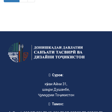
Суроға:
кӯчаи Айни 31,
шаҳри Душанбе,
Ҷумҳурии Тоҷикистон
Тамос: