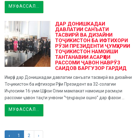
МУФАССАЛ...
ДАР ДОНИШКАДАИ
ДАВЛАТИИ САНЪАТИ
ТАСВИРӢ ВА ДИЗАЙНИ
ТОҶИКИСТОН БА ИФТИХОРИ
РӮЗИ ПРЕЗИДЕНТИ ҶУМҲУРИИ
ТОҶИКИСТОН НАМОИШИ
ТАНТАНАВИИ АСАРҲОИ
РАССОМИ ҶАВОН НАВРӮЗ
САИДОВ БАРГУЗОР ГАРДИД
Имрӯз дар Донишкадаи давлатии санъати тасвирӣ ва дизайни
Тоҷикистон ба ифтихори Рӯзи Президент ва 32-солагии
Иҷлосияи 16-уми Шӯрои Олии мамлакат намоиши расмҳои
рассоми ҷавон таҳти унвони “Ҷеҳраҳои ошно” дар фазои ...
МУФАССАЛ...
‹
1
2
›