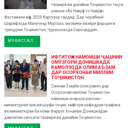
тасвирӣ ва дизайни Тоҷикистон таҳти
унвони «Аз Наврӯз то Наврӯз»
Фестивали мӯд-2025 баргузор гардид. Дар чорабинӣ
Шарифзода Манучеҳр Муртазо, муовини вазири фарҳанги
Ҷумҳурии Тоҷикистон, Ҷурахонзода Сироҷиддин ...
МУФАССАЛ...
ИФТИТОҲИ НАМОИШИ ҶАШНИИ
ОМӮЗГОРИ ДОНИШКАДА
КАМОЛЗОДА ОЛИМ АЪЗАМ
ДАР ОСОРХОНАИ МИЛЛИИ
ТОҶИКИСТОН
Саннаи 3 майи соли равон дар
Осорхонаи миллии Тоҷикистон
намоиши асарҳои рассом–
миниатурнигори маъруфи тоҷик, омӯзгори кафедраи графика
ва миниатюраи ба номи Фаррух Хоҷаеви Донишкадаи
давлатии санъати тасвирӣ ва дизайни Тоҷикистон, ...