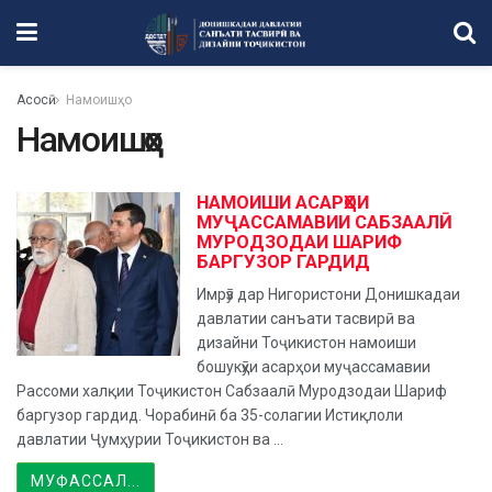
Асосӣ
Намоишҳо
Намоишҳо
НАМОИШИ АСАРҲОИ
МУҶАССАМАВИИ САБЗААЛӢ
МУРОДЗОДАИ ШАРИФ
БАРГУЗОР ГАРДИД
Имрӯз дар Нигористони Донишкадаи
давлатии санъати тасвирӣ ва
дизайни Тоҷикистон намоиши
бошукӯҳи асарҳои муҷассамавии
Рассоми халқии Тоҷикистон Сабзаалӣ Муродзодаи Шариф
баргузор гардид. Чорабинӣ ба 35-солагии Истиқлоли
давлатии Ҷумҳурии Тоҷикистон ва ...
МУФАССАЛ...