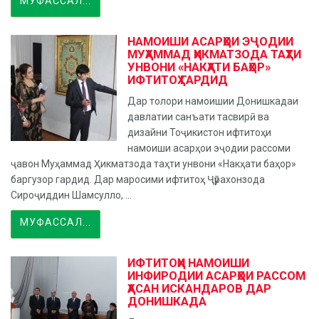
МУФАССАЛ...
НАМОИШИ АСАРҲОИ ЭҶОДИИ
МУҲАММАД ҲИКМАТЗОДА ТАҲТИ
УНВОНИ «НАКҲАТИ БАҲОР»
ИФТИТОҲ ГАРДИД
Дар толори намоишии Донишкадаи
давлатии санъати тасвирӣ ва
дизайни Тоҷикистон ифтитоҳи
намоиши асарҳои эҷодии рассоми
ҷавон Муҳаммад Ҳикматзода таҳти унвони «Накҳати баҳор»
баргузор гардид. Дар маросими ифтитоҳ Ҷӯрахонзода
Сироҷиддин Шамсулло, ...
МУФАССАЛ...
ИФТИТОҲИ НАМОИШИ
ИНФИРОДИИ АСАРҲОИ РАССОМ
ҲАСАН ИСКАНДАРОВ ДАР
ДОНИШКАДА