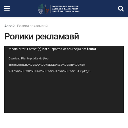
Асосӣ
Ролики рекламавӣ
Ролики рекламавӣ
Video
Media error: Format(s) not supported or source(s) not found
Player
Download File: http://ddstdt.tj/wp-
content/uploads/%D0%A0%D0%BE%D0%BB%D0%B8%D0%BA-
%D0%94%D0%94%D0%A1%D0%A2%D0%94%D0%A2.1-1.mp4?_=1