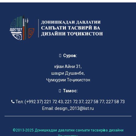
Суроға:
кӯчаи Айни 31,
шаҳри Душанбе,
Ҷумҳурии Тоҷикистон
Тамос:
Тел: (+992 37) 221 72 43; 221 72 37; 227 58 77; 227 58 73
Email: design_2013@list.ru
©2013-2025 Донишкадаи давлатии санъати тасвирӣ ва дизайни