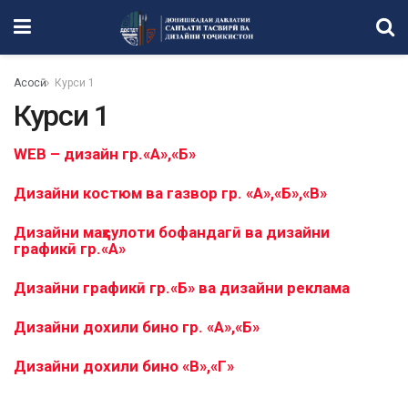
Асосӣ
Курси 1
Курси 1
WEB – дизайн гр.«А»,«Б»
Дизайни костюм ва газвор гр. «А»,«Б»,«В»
Дизайни маҳсулоти бофандагӣ ва дизайни
графикӣ гр.«А»
Дизайни графикӣ гр.«Б» ва дизайни реклама
Дизайни дохили бино гр. «А»,«Б»
Дизайни дохили бино «В»,«Г»