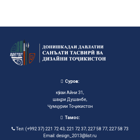
Суроға:
кӯчаи Айни 31,
шаҳри Душанбе,
Ҷумҳурии Тоҷикистон
Тамос:
Тел: (+992 37) 221 72 43; 221 72 37; 227 58 77; 227 58 73
Email: design_2013@list.ru