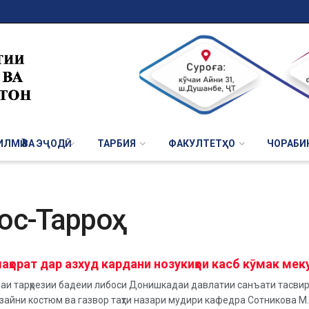
ЛМӢ ВА ЭҶОДӢ
ТАРБИЯ
ФАКУЛТЕТҲО
ЧОРАБИ
ос-Тарроҳ
маҳорат дар азхуд кардани нозукиҳои касб кӯмак ме
и тарҳрезии бадеии либоси Донишкадаи давлатии санъати тасвирӣ 
зайни костюм ва газвор таҳти назари мудири кафедра Сотникова М.И