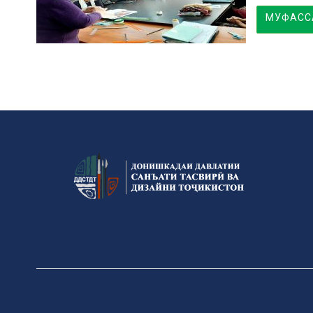
МУФАССА