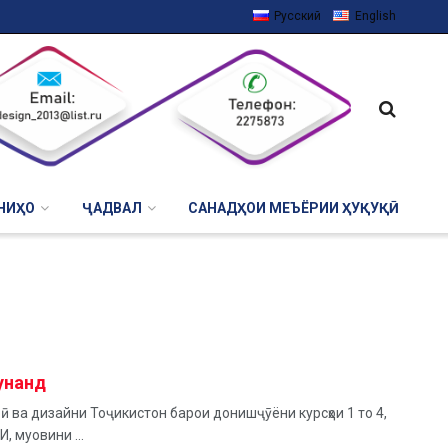
Русский
English
НИҲО
ҶАДВАЛ
САНАДҲОИ МЕЪЁРИИ ҲУҚУҚӢ
кунанд
ва дизайни Тоҷикистон барои донишҷӯёни курсҳои 1 то 4,
, муовини ...