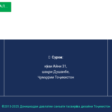
Л...
Суроға:
кӯчаи Айни 31,
шаҳри Душанбе,
Ҷумҳурии Тоҷикистон
©2013-2025 Донишкадаи давлатии санъати тасвирӣ ва дизайни Тоҷикистон