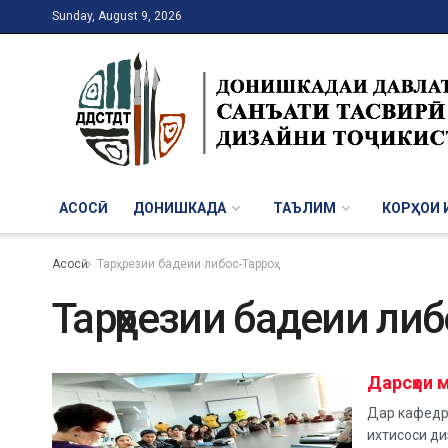
Sunday, August 9, 2026
АСОСӢ
ДОНИШКАДА
ТАЪЛИМ
КОРҲОИ И
Асосӣ
Тарҳрезии бадеии либос-Тарроҳ
Тарҳрезии бадеии либ
Дарсҳои 
Дар кафедра
ихтисоси ди