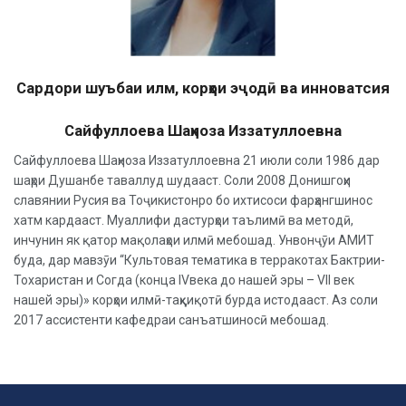
Сардори шуъбаи илм, корҳои эҷодӣ ва инноватсия
Сайфуллоева Шаҳноза Иззатуллоевна
Сайфуллоева Шаҳноза Иззатуллоевна 21 июли соли 1986 дар
шаҳри Душанбе таваллуд шудааст. Соли 2008 Донишгоҳи
славянии Русия ва Тоҷикистонро бо ихтисоси фарҳангшинос
хатм кардааст. Муаллифи дастурҳои таълимӣ ва методӣ,
инчунин як қатор мақолаҳои илмӣ мебошад. Унвонҷӯи АМИТ
буда, дар мавзӯи “Культовая тематика в терракотах Бактрии-
Тохаристан и Согда (конца IVвека до нашей эры – VII век
нашей эры)» корҳои илмӣ-таҳқиқотӣ бурда истодааст. Аз соли
2017 ассистенти кафедраи санъатшиносӣ мебошад.