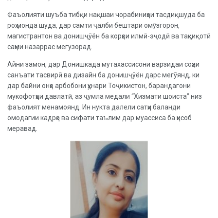
Фаъолияти шуъба тибқи нақшаи чорабиниҳои тасдиқшуда ба
роҳ монда шуда, дар самти ҷалби бештари омӯзгорон,
магистрантон ва донишҷӯён ба корҳои илмӣ-эҷодӣ ва таҳқиқотӣ
саҳми назаррас мегузорад.
Айни замон, дар Донишкада мутахассисони варзидаи соҳаи
санъати тасвирӣ ва дизайн ба донишҷӯён дарс мегӯянд, ки
дар байни онҳо арбобони ҳунари Тоҷикистон, барандагони
мукофотҳои давлатӣ, аз ҷумла медали “Хизмати шоиста” низ
фаъолият менамоянд. Ин нукта далели сатҳи баланди
омодагии кадрҳо ва сифати таълим дар муассиса ба ҳисоб
меравад.