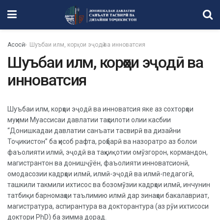
Асосӣ
Шуъбаи илм, корҳои эҷодӣ ва инноватсия
Шуъбаи илм, корҳои эҷодӣ ва
инноватсия
Шуъбаи илм, корҳои эҷодӣ ва инноватсия яке аз сохторҳои
муҳими Муассисаи давлатии таҳсилоти олии касбии
“Донишкадаи давлатии санъати тасвирӣ ва дизайни
Тоҷикистон” ба ҳисоб рафта, роҳбарӣ ва назоратро аз болои
фаъолияти илмӣ, эҷодӣ ва таҳқиқотии омӯзгорон, кормандон,
магистрантон ва донишҷӯён, фаъолияти инноватсионӣ,
омодасозии кадрҳои илмӣ, илмӣ-эҷодӣ ва илмӣ-педагогӣ,
ташкили такмили ихтисос ва бозомӯзии кадрҳои илмӣ, инчунин
татбиқи барномаҳои таълимию илмӣ дар зинаҳои бакалавриат,
магистратура, аспирантура ва докторантура (аз рӯи ихтисоси
доктори PhD) ба зимма дорад.