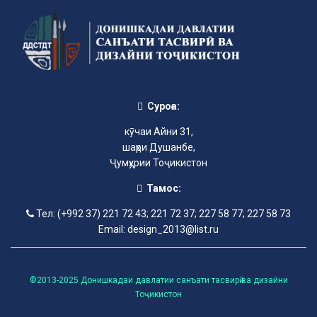
Суроға:
кӯчаи Айни 31,
шаҳри Душанбе,
Ҷумҳурии Тоҷикистон
Тамос:
Тел: (+992 37) 221 72 43; 221 72 37; 227 58 77; 227 58 73
Email: design_2013@list.ru
©2013-2025 Донишкадаи давлатии санъати тасвирӣ ва дизайни
Тоҷикистон